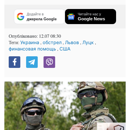
Додайте в
Читайте нас у
Google News
джерела Google
Опубліковано:
12.07 08:30
Теги:
,
,
,
,
Украина
обстрел
Львов
Луцк
,
финансовая помощь
США