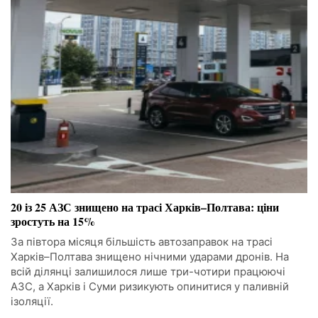
20 із 25 АЗС знищено на трасі Харків–Полтава: ціни
зростуть на 15%
За півтора місяця більшість автозаправок на трасі
Харків–Полтава знищено нічними ударами дронів. На
всій ділянці залишилося лише три-чотири працюючі
АЗС, а Харків і Суми ризикують опинитися у паливній
ізоляції.