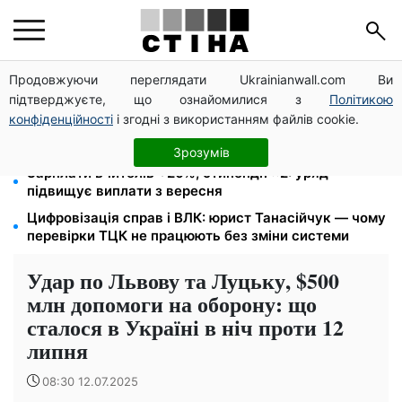
Продовжуючи переглядати Ukrainianwall.com Ви
26 000 підписів — Зеленський доручив РНБО
підтверджуєте, що ознайомилися з
Політикою
позбавляти водіїв прав за систематичні порушення
конфіденційності
і згодні з використанням файлів cookie.
Пенсія для III групи інвалідності з 1 вересня: від
2595 до 10 625 грн — хто скільки отримає
Зрозумів
Зарплати вчителів +20%, стипендії ×2: уряд
підвищує виплати з вересня
Цифровізація справ і ВЛК: юрист Танасійчук — чому
перевірки ТЦК не працюють без зміни системи
Удар по Львову та Луцьку, $500
млн допомоги на оборону: що
сталося в Україні в ніч проти 12
липня
08:30 12.07.2025