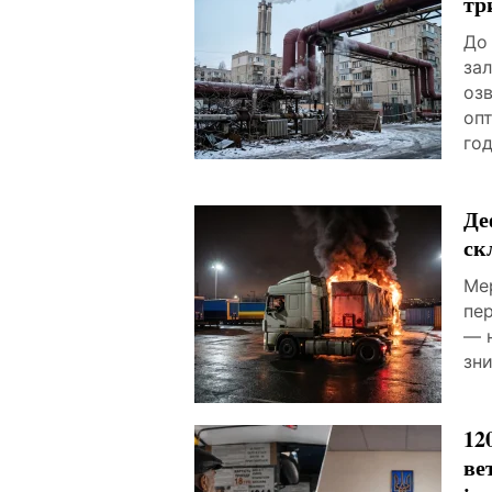
тр
До
зал
оз
опт
год
Де
ск
Ме
пер
— н
зни
12
ве