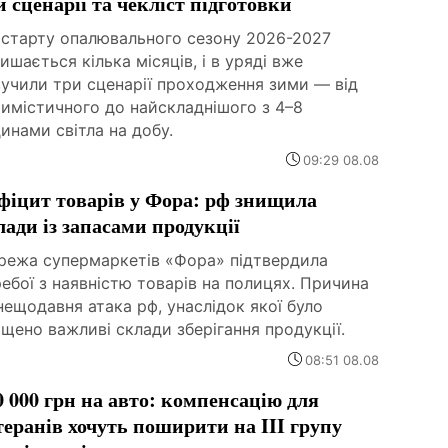
и сценарії та чекліст підготовки
 старту опалювального сезону 2026-2027
ишається кілька місяців, і в уряді вже
вучили три сценарії проходження зими — від
имістичного до найскладнішого з 4–8
инами світла на добу.
09:29 08.08
фіцит товарів у Фора: рф знищила
лади із запасами продукції
режа супермаркетів «Фора» підтвердила
ебої з наявністю товарів на полицях. Причина
ещодавня атака рф, унаслідок якої було
щено важливі склади зберігання продукції.
08:51 08.08
0 000 грн на авто: компенсацію для
теранів хочуть поширити на III групу