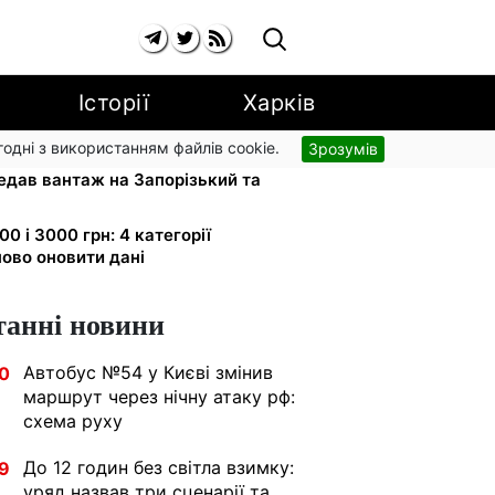
Історії
Харків
згодні з використанням файлів cookie.
Зрозумів
апарати для реанімації:
едав вантаж на Запорізький та
0 і 3000 грн: 4 категорії
ово оновити дані
танні новини
Автобус №54 у Києві змінив
0
маршрут через нічну атаку рф:
схема руху
До 12 годин без світла взимку:
9
уряд назвав три сценарії та