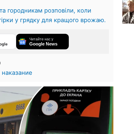
та городникам розповіли, коли
ірки у грядку для кращого врожаю.
Читайте нас у
Google News
ogle
0
,
наказание