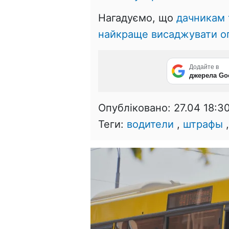
Нагадуємо, що
дачникам 
найкраще висаджувати ог
Додайте в
джерела Go
Опубліковано:
27.04 18:3
Теги:
водители
,
штрафы