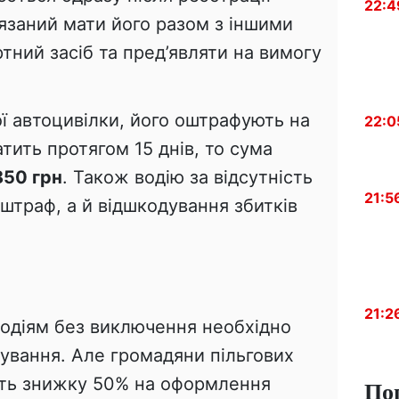
22:4
вʼязаний мати його разом з іншими
ний засіб та пред’являти на вимогу
ї автоцивілки, його оштрафують на
22:0
атить протягом 15 днів, то сума
850 грн
. Також водію за відсутність
21:5
штраф, а й відшкодування збитків
21:2
 водіям без виключення необхідно
хування. Але громадяни пільгових
ють знижку 50% на оформлення
По