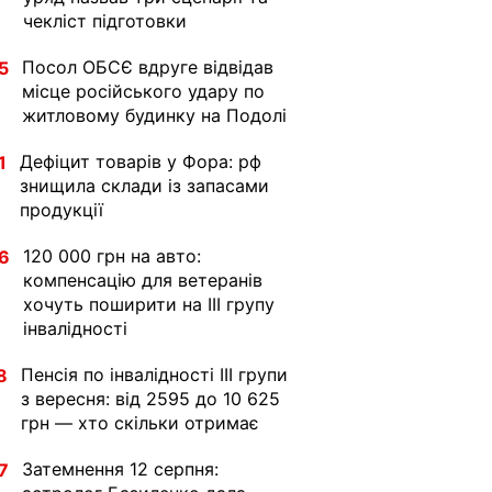
чекліст підготовки
Посол ОБСЄ вдруге відвідав
5
місце російського удару по
житловому будинку на Подолі
Дефіцит товарів у Фора: рф
1
знищила склади із запасами
продукції
120 000 грн на авто:
6
компенсацію для ветеранів
хочуть поширити на III групу
інвалідності
Пенсія по інвалідності III групи
8
з вересня: від 2595 до 10 625
грн — хто скільки отримає
Затемнення 12 серпня:
7