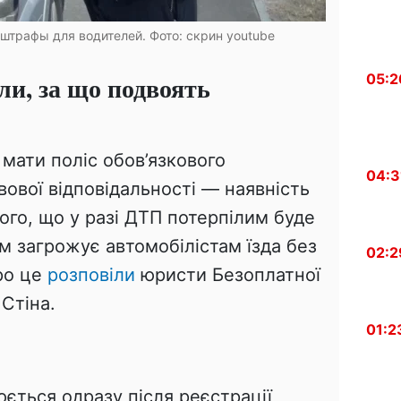
штрафы для водителей. Фото: скрин youtube
05:2
ли, за що подвоять
і
мати поліс обов’язкового
04:3
ової відповідальності — наявність
того, що у разі ДТП потерпілим буде
м загрожує автомобілістам їзда без
02:2
ро це
розповіли
юристи Безоплатної
Стіна.
01:2
ється одразу після реєстрації