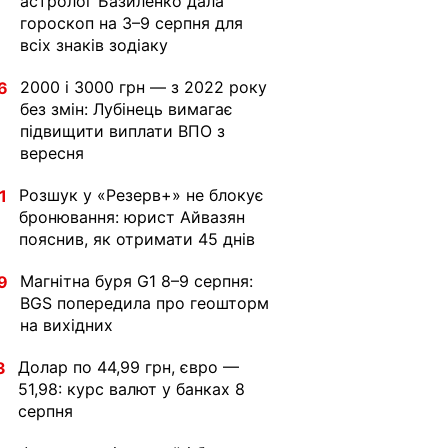
астролог Базиленко дала
гороскоп на 3–9 серпня для
всіх знаків зодіаку
2000 і 3000 грн — з 2022 року
6
без змін: Лубінець вимагає
підвищити виплати ВПО з
вересня
Розшук у «Резерв+» не блокує
1
бронювання: юрист Айвазян
пояснив, як отримати 45 днів
Магнітна буря G1 8–9 серпня:
9
BGS попередила про геошторм
на вихідних
Долар по 44,99 грн, євро —
3
51,98: курс валют у банках 8
серпня