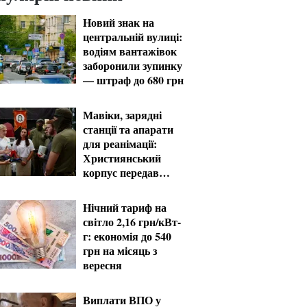
Новий знак на
центральній вулиці:
водіям вантажівок
заборонили зупинку
— штраф до 680 грн
Мавіки, зарядні
станції та апарати
для реанімації:
Християнський
корпус передав
вантаж на
Запорізький та
Нічний тариф на
Покровський
світло 2,16 грн/кВт-
напрямки
г: економія до 540
грн на місяць з
вересня
Виплати ВПО у