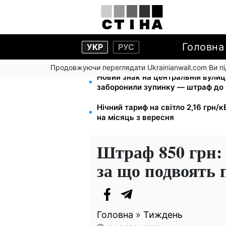
Головна
УКР
РУС
Продовжуючи переглядати Ukrainianwall.com Ви 
Новий знак на центральній вулиц
заборонили зупинку — штраф до 
Нічний тариф на світло 2,16 грн/к
на місяць з вересня
Штраф 850 грн: 
за що подвоять
Головна
»
Тиждень