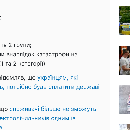
;
 та 2 групи;
и внаслідок катастрофи на
 та 2 категорії).
овідомляв, що
українцям, які
ь, потрібно буде сплатити державі
 що
споживачі більше не зможуть
ектролічильників одним із
в.