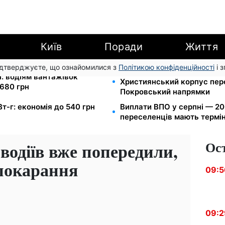
Київ
Поради
Життя
підтверджуєте, що ознайомилися з
Політикою конфіденційності
і 
Мавіки, зарядні станції та 
і: водіям вантажівок
Християнський корпус пер
680 грн
Покровський напрямки
Вт-г: економія до 540 грн
Виплати ВПО у серпні — 200
переселенців мають термін
Ос
водіїв вже попередили,
 покарання
09:5
09:2