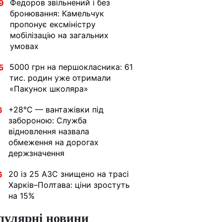
Федоров звільнений і без
9
бронювання: Камельчук
пропонує ексміністру
мобілізацію на загальних
умовах
5000 грн на першокласника: 61
5
тис. родин уже отримали
«Пакунок школяра»
+28°C — вантажівки під
6
забороною: Служба
відновлення назвала
обмеження на дорогах
держзначення
20 із 25 АЗС знищено на трасі
6
Харків–Полтава: ціни зростуть
на 15%
пулярні новини