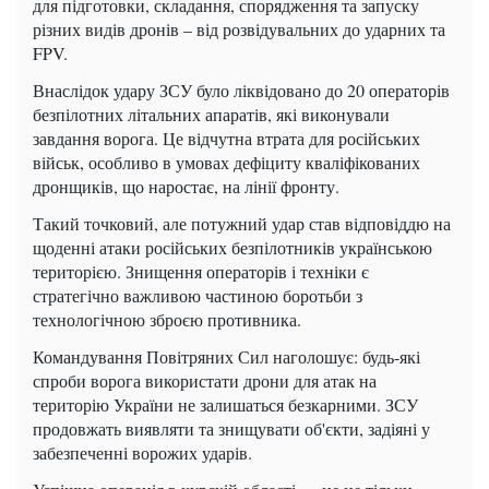
для підготовки, складання, спорядження та запуску
різних видів дронів – від розвідувальних до ударних та
FPV.
Внаслідок удару ЗСУ було ліквідовано до 20 операторів
безпілотних літальних апаратів, які виконували
завдання ворога. Це відчутна втрата для російських
військ, особливо в умовах дефіциту кваліфікованих
дронщиків, що наростає, на лінії фронту.
Такий точковий, але потужний удар став відповіддю на
щоденні атаки російських безпілотників українською
територією. Знищення операторів і техніки є
стратегічно важливою частиною боротьби з
технологічною зброєю противника.
Командування Повітряних Сил наголошує: будь-які
спроби ворога використати дрони для атак на
територію України не залишаться безкарними. ЗСУ
продовжать виявляти та знищувати об'єкти, задіяні у
забезпеченні ворожих ударів.