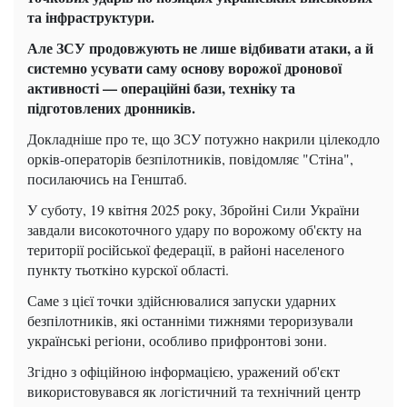
та інфраструктури.
Але ЗСУ продовжують не лише відбивати атаки, а й
системно усувати саму основу ворожої дронової
активності — операційні бази, техніку та
підготовлених дронників.
Докладніше про те, що ЗСУ потужно накрили цілекодло
орків-операторів безпілотників, повідомляє "Стіна",
посилаючись на Генштаб.
У суботу, 19 квітня 2025 року, Збройні Сили України
завдали високоточного удару по ворожому об'єкту на
території російської федерації, в районі населеного
пункту тьоткіно курскої області.
Саме з цієї точки здійснювалися запуски ударних
безпілотників, які останніми тижнями тероризували
українські регіони, особливо прифронтові зони.
Згідно з офіційною інформацією, уражений об'єкт
використовувався як логістичний та технічний центр