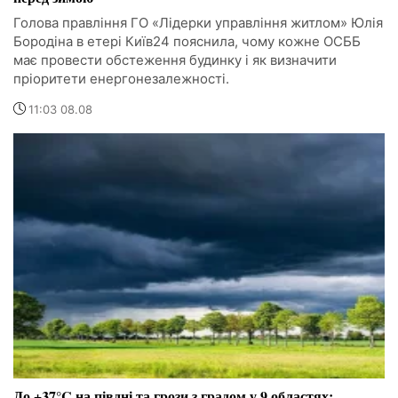
Голова правління ГО «Лідерки управління житлом» Юлія
Бородіна в етері Київ24 пояснила, чому кожне ОСББ
має провести обстеження будинку і як визначити
пріоритети енергонезалежності.
11:03 08.08
До +37°C на півдні та грози з градом у 9 областях: