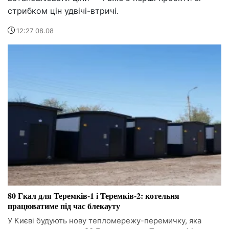
стрибком цін удвічі-втричі.
12:27 08.08
80 Гкал для Теремків-1 і Теремків-2: котельня
працюватиме під час блекауту
У Києві будують нову тепломережу-перемичку, яка