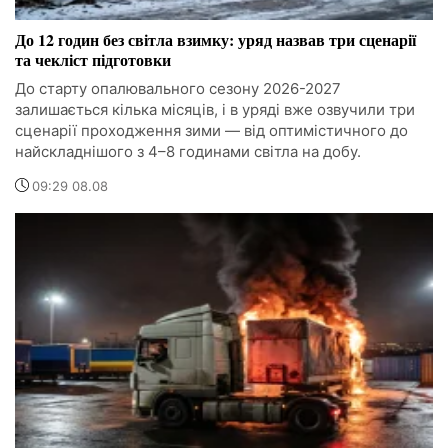
До 12 годин без світла взимку: уряд назвав три сценарії
та чекліст підготовки
До старту опалювального сезону 2026-2027
залишається кілька місяців, і в уряді вже озвучили три
сценарії проходження зими — від оптимістичного до
найскладнішого з 4–8 годинами світла на добу.
09:29 08.08