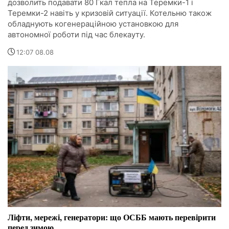
дозволить подавати 80 Гкал тепла на Теремки-1 і
Теремки-2 навіть у кризовій ситуації. Котельню також
обладнують когенераційною установкою для
автономної роботи під час блекауту.
12:07 08.08
Ліфти, мережі, генератори: що ОСББ мають перевірити
перед зимою