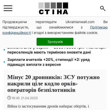
Продовжуючи переглядати Ukrainianwall.com Ви
172 940 грн захистять житло від арешту за
підтверджуєте, що ознайомилися з
Політикою
комуналку: з жовтня поріг — 432 тисячі
конфіденційності
і згодні з використанням файлів cookie.
8 451 грн замість пакунка малюка: Пенсійний фонд
пояснив, як отримати гроші
Зрозумів
Виплати ВПО у серпні — 2000 і 3000 грн: 4 категорії
переселенців мають терміново оновити дані
Зарплати вчителів +20%, стипендії ×2: уряд
підвищує виплати з вересня
Мінус 20 дронників: ЗСУ потужно
накрили ціле кодло орків-
операторів безпілотників
18:45 21.04.2025
Війна із застосуванням дронів набирає обертів, і