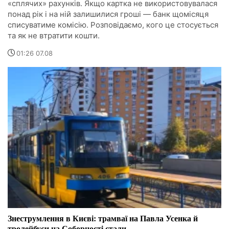
«сплячих» рахунків. Якщо картка не використовувалася
понад рік і на ній залишилися гроші — банк щомісяця
списуватиме комісію. Розповідаємо, кого це стосується
та як не втратити кошти.
01:26 07.08
Знеструмлення в Києві: трамваї на Павла Усенка й
тролейбуси на Соборності стали