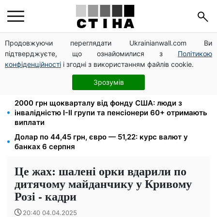
Продовжуючи переглядати Ukrainianwall.com Ви
Директорка ДОЗ Києва Тетяна Мостепан:
підтверджуєте, що ознайомилися з
Політикою
Демографічна криза потребує нових рішень уже
сьогодні
конфіденційності
і згодні з використанням файлів cookie.
Пенсійна реформа у вересні: добровільні
Зрозумів
накопичення й перегляд спецпенсій суддів
2000 грн щокварталу від фонду США: люди з
інвалідністю I-II групи та пенсіонери 60+ отримають
виплати
Долар по 44,45 грн, євро — 51,22: курс валют у
банках 6 серпня
Це жах: шалені орки вдарили по
дитячому майданчику у Кривому
Розі - кадри
20:40 04.04.2025