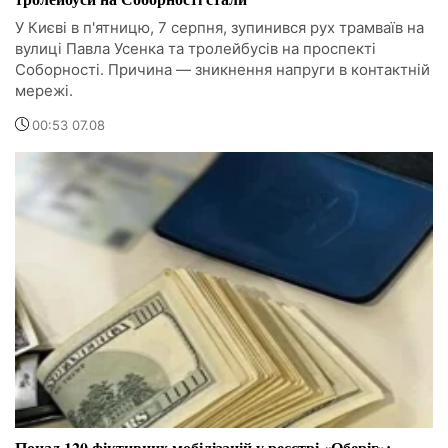
У Києві в п'ятницю, 7 серпня, зупинився рух трамваїв на
вулиці Павла Усенка та тролейбусів на проспекті
Соборності. Причина — зникнення напруги в контактній
мережі.
00:53 07.08
Понад 120 фіктивних мобілізацій у реєстрі «Оберіг»: