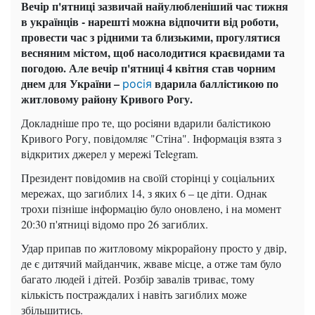
Вечір п'ятниці зазвичай найулюбленіший час тижня
в українців - нарешті можна відпочити від роботи,
провести час з рідними та близькими, прогулятися
весняним містом, щоб насолодитися краєвидами та
погодою. Але вечір п'ятниці 4 квітня став чорним
днем ​​для України –
вдарила баллістикою по
росія
житловому району Кривого Рогу.
Докладніше про те, що росіяни вдарили балістикою
Кривого Рогу, повідомляє "Стіна". Інформація взята з
відкритих джерел у мережі Telegram.
Президент повідомив на своїй сторінці у соціальних
мережах, що загиблих 14, з яких 6 – це діти. Однак
трохи пізніше інформацію було оновлено, і на момент
20:30 п'ятниці відомо про 26 загиблих.
Удар припав по житловому мікрорайону просто у двір,
де є дитячий майданчик, жваве місце, а отже там було
багато людей і дітей. Розбір завалів триває, тому
кількість постраждалих і навіть загиблих може
збільшитись.