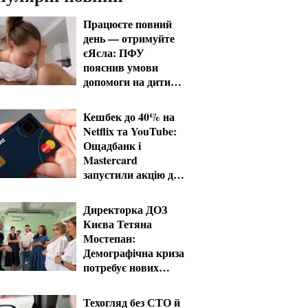
Працюєте повний
день — отримуйте
єЯсла: ПФУ
пояснив умови
допомоги на дитину
1-3 роки
Кешбек до 40% на
Netflix та YouTube:
Ощадбанк і
Mastercard
запустили акцію до
кінця жовтня
Директорка ДОЗ
Києва Тетяна
Мостепан:
Демографічна криза
потребує нових
рішень уже сьогодні
Техогляд без СТО й