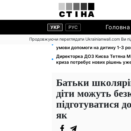
Головна
УКР
РУС
Продовжуючи переглядати Ukrainianwall.com Ви 
Працюєте повний день — отриму
умови допомоги на дитину 1-3 ро
Директорка ДОЗ Києва Тетяна М
криза потребує нових рішень уже
Батьки школярів
діти можуть бе
підготуватися д
як