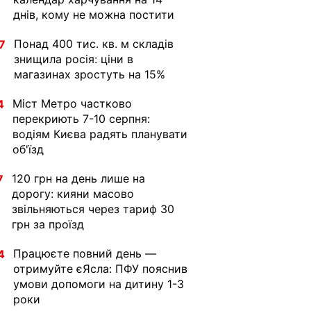
днів, кому не можна постити
Понад 400 тис. кв. м складів
7
знищила росія: ціни в
магазинах зростуть на 15%
Міст Метро частково
4
перекриють 7-10 серпня:
водіям Києва радять планувати
об'їзд
120 грн на день лише на
7
дорогу: кияни масово
звільняються через тариф 30
грн за проїзд
Працюєте повний день —
4
отримуйте єЯсла: ПФУ пояснив
умови допомоги на дитину 1-3
роки