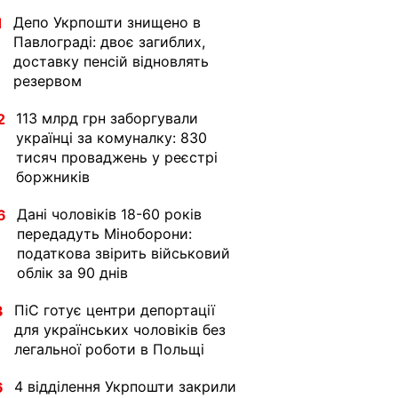
Депо Укрпошти знищено в
1
Павлограді: двоє загиблих,
доставку пенсій відновлять
резервом
113 млрд грн заборгували
2
українці за комуналку: 830
тисяч проваджень у реєстрі
боржників
Дані чоловіків 18-60 років
6
передадуть Міноборони:
податкова звірить військовий
облік за 90 днів
ПіС готує центри депортації
3
для українських чоловіків без
легальної роботи в Польщі
4 відділення Укрпошти закрили
6