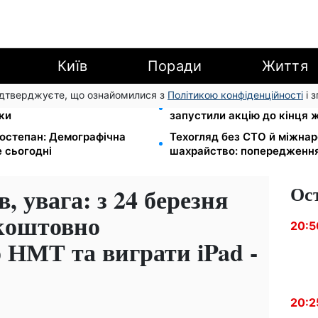
Київ
Поради
Життя
підтверджуєте, що ознайомилися з
Політикою конфіденційності
і 
йте єЯсла: ПФУ пояснив
Кешбек до 40% на Netflix т
ки
запустили акцію до кінця 
остепан: Демографічна
Техогляд без СТО й міжнар
 сьогодні
шахрайство: попередженн
Ос
, увага: з 24 березня
зкоштовно
20:5
о НМТ та виграти iPad -
20:2