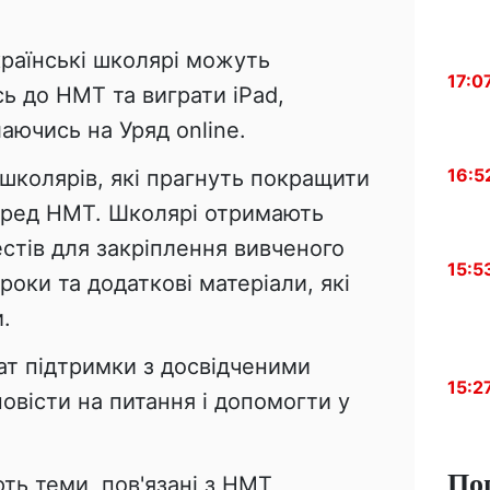
країнські школярі можуть
17:0
ь до НМТ та виграти iPad,
аючись на Уряд online.
16:5
школярів, які прагнуть покращити
перед НМТ. Школярі отримають
естів для закріплення вивченого
15:5
роки та додаткові матеріали, які
.
ат підтримки з досвідченими
15:2
овісти на питання і допомогти у
По
ть теми, пов'язані з НМТ,