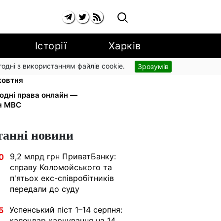
Історії
Харків
згодні з використанням файлів cookie.
Зрозумів
а YouTube: Ощадбанк і Mastercard
жовтня
одні права онлайн —
я МВС
танні новини
9,2 млрд грн ПриватБанку:
0
справу Коломойського та
п'ятьох екс-співробітників
передали до суду
Успенський піст 1–14 серпня:
5
календар харчування на 14