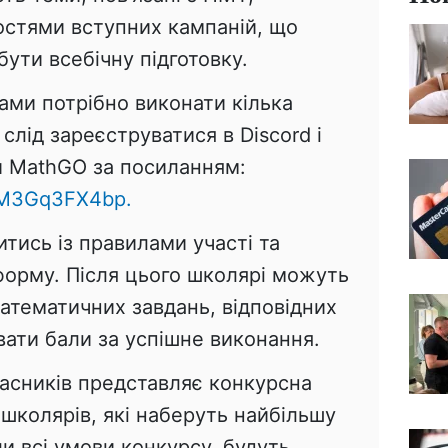
стями вступних кампаній, що
ути всебічну підготовку.
ами потрібно виконати кілька
слід зареєструватися в Discord і
и MathGO за посиланням:
e/M3Gq3FX4bp.
тись із правилами участі та
форму. Після цього школярі можуть
атематичних завдань, відповідних
ати бали за успішне виконання.
асників представляє конкурсна
школярів, які наберуть найбільшу
ли всі умови конкурсу, будуть