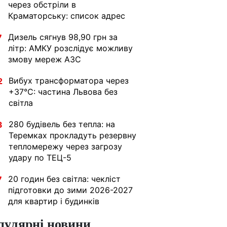
через обстріли в
Краматорську: список адрес
Дизель сягнув 98,90 грн за
7
літр: АМКУ розслідує можливу
змову мереж АЗС
Вибух трансформатора через
2
+37°C: частина Львова без
світла
280 будівель без тепла: на
3
Теремках прокладуть резервну
тепломережу через загрозу
удару по ТЕЦ-5
20 годин без світла: чекліст
7
підготовки до зими 2026-2027
для квартир і будинків
пулярні новини