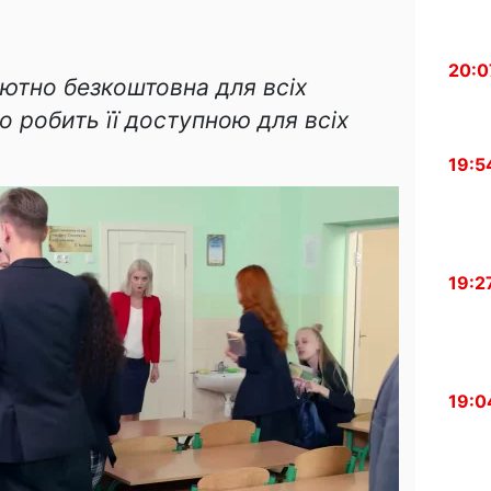
20:0
лютно безкоштовна для всіх
о робить її доступною для всіх
19:5
19:2
19:0