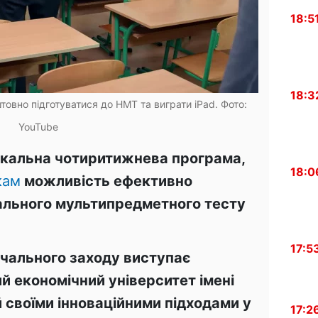
18:5
18:3
овно підготуватися до НМТ та виграти iPad. Фото:
YouTube
ікальна чотиритижнева програма,
18:0
кам
можливість ефективно
нального мультипредметного тесту
17:5
вчального заходу виступає
й економічний університет імені
 своїми інноваційними підходами у
17:2