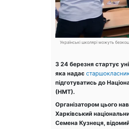
Українські школярі можуть безкошт
З 24 березня стартує ун
яка надає
старшокласни
підготуватись до Націо
(НМТ).
Організатором цього на
Харківський національни
Семена Кузнеця, відомий