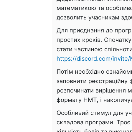
математикою та особливо
дозволить учасникам здоб
Для приєднання до прогр
простих кроків. Спочатку 
стати частиною спільнот
https://discord.com/invit
Потім необхідно ознайоми
заповнити реєстраційну 
розпочинати вирішення м
формату НМТ, і накопичув
Особливий стимул для уч
складова програми. Троє 
кількість балів та викона