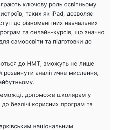
ії грають ключову роль освітньому
истроїв, таких як iPad, дозволяє
туп до різноманітних навчальних
програм та онлайн-курсів, що значно
ля самоосвіти та підготовки до
туються до НМТ, зможуть не лише
 й розвинути аналітичне мислення,
майбутньому.
ереможці, допоможе школярам у
 до безлічі корисних програм та
Харківським національним