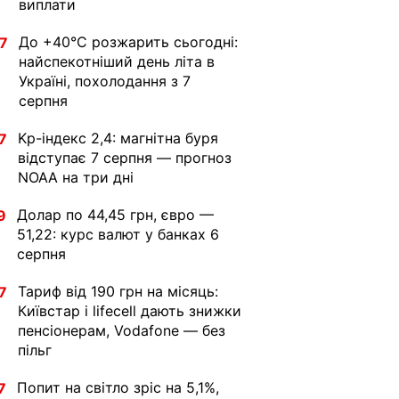
виплати
До +40°С розжарить сьогодні:
7
найспекотніший день літа в
Україні, похолодання з 7
серпня
Kp-індекс 2,4: магнітна буря
7
відступає 7 серпня — прогноз
NOAA на три дні
Долар по 44,45 грн, євро —
9
51,22: курс валют у банках 6
серпня
Тариф від 190 грн на місяць:
7
Київстар і lifecell дають знижки
пенсіонерам, Vodafone — без
пільг
Попит на світло зріс на 5,1%,
7