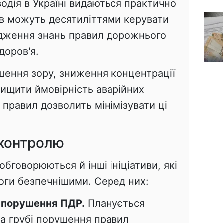
водія в Україні видаються практично
їв можуть десятиліттями керувати
рдження знань правил дорожнього
доров'я.
іршення зору, зниження концентрації
вищити ймовірність аварійних
 правил дозволить мінімізувати ці
 контролю
 обговорюються й інші ініціативи, які
ги безпечнішими. Серед них:
 порушення ПДР.
Планується
а грубі порушення правил