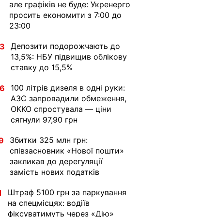
але графіків не буде: Укренерго
просить економити з 7:00 до
23:00
Депозити подорожчають до
33
13,5%: НБУ підвищив облікову
ставку до 15,5%
100 літрів дизеля в одні руки:
36
АЗС запровадили обмеження,
OKKO спростувала — ціни
сягнули 97,90 грн
Збитки 325 млн грн:
9
співзасновник «Нової пошти»
закликав до дерегуляції
замість нових податків
Штраф 5100 грн за паркування
1
на спецмісцях: водіїв
фіксуватимуть через «Дію»