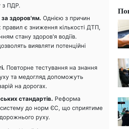
 з ПДР.
По
за здоров'ям.
Однією з причин
 правил є зниження кількості ДТП,
ням стану здоров'я водіїв.
дозволять виявляти потенційні
і.
Повторне тестування на знання
уху та медогляд допоможуть
арій на дорогах.
ських стандартів.
Реформа
 систему до норм ЄС, що сприятиме
дорожнього руху.