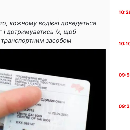
10:2
то, кожному водієві доведеться
 і дотримуватись їх, щоб
 транспортним засобом
10:1
09:5
09:2