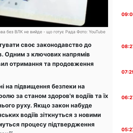
09:0
ва без ВЛК не вийде - що готує Рада Фото: YouTube
тувати своє законодавство до
08:2
в. Одним з ключових напрямів
вил отримання та продовження
07:2
і на підвищення безпеки на
олю за станом здоров'я водіїв та їх
06:2
ього руху. Якщо закон набуде
нських водіїв зіткнуться з новими
имуться процесу підтвердження
05:2