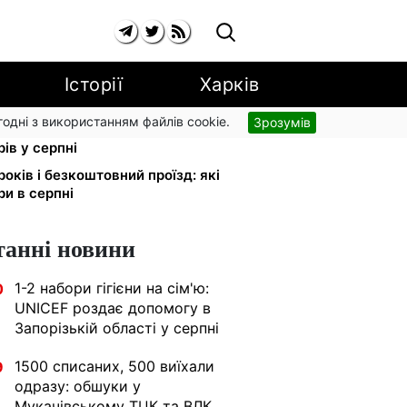
Історії
Харків
згодні з використанням файлів cookie.
Зрозумів
 на комуналку відкличуть: ПФУ
ів у серпні
років і безкоштовний проїзд: які
ри в серпні
танні новини
1-2 набори гігієни на сім'ю:
0
UNICEF роздає допомогу в
Запорізькій області у серпні
1500 списаних, 500 виїхали
9
одразу: обшуки у
Мукачівському ТЦК та ВЛК