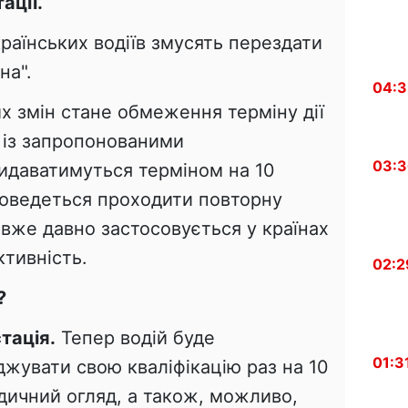
ації.
раїнських водіїв змусять перездати
на".
04:
х змін стане обмеження терміну дії
о із запропонованими
03:
идаватимуться терміном на 10
і доведеться проходити повторну
 вже давно застосовується у країнах
тивність.
02:2
?
тація.
Тепер водій буде
01:3
джувати свою кваліфікацію раз на 10
дичний огляд, а також, можливо,