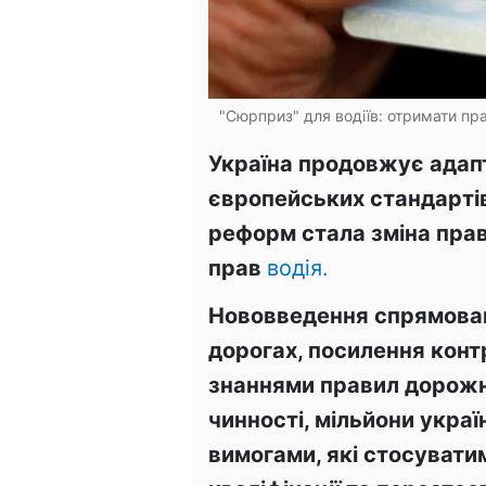
"Сюрприз" для водіїв: отримати пра
Україна продовжує адап
європейських стандарті
реформ стала зміна пра
прав
водія.
Нововведення спрямован
дорогах, посилення контр
знаннями правил дорожн
чинності, мільйони украї
вимогами, які стосуват