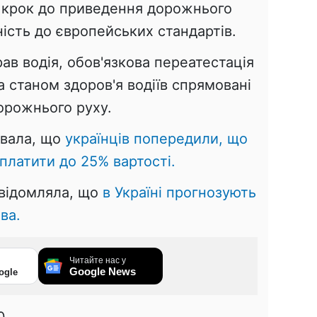
 крок до приведення дорожнього
ність до європейських стандартів.
ав водія, обов'язкова переатестація
 станом здоров'я водіїв спрямовані
орожнього руху.
увала, що
українців попередили, що
платити до 25% вартості.
овідомляла, що
в Україні прогнозують
ва.
Читайте нас у
Google News
ogle