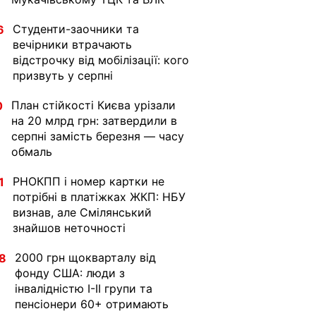
Студенти-заочники та
6
вечірники втрачають
відстрочку від мобілізації: кого
призвуть у серпні
План стійкості Києва урізали
0
на 20 млрд грн: затвердили в
серпні замість березня — часу
обмаль
РНОКПП і номер картки не
1
потрібні в платіжках ЖКП: НБУ
визнав, але Смілянський
знайшов неточності
2000 грн щокварталу від
8
фонду США: люди з
інвалідністю I-II групи та
пенсіонери 60+ отримають