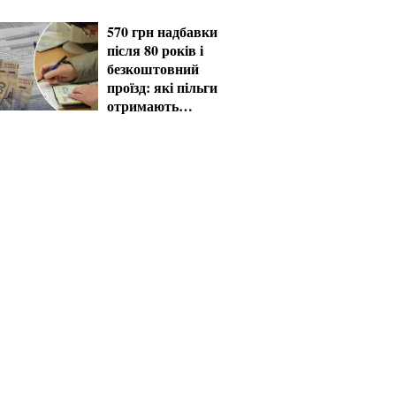
570 грн надбавки
після 80 років і
безкоштовний
проїзд: які пільги
отримають
пенсіонери в серпні