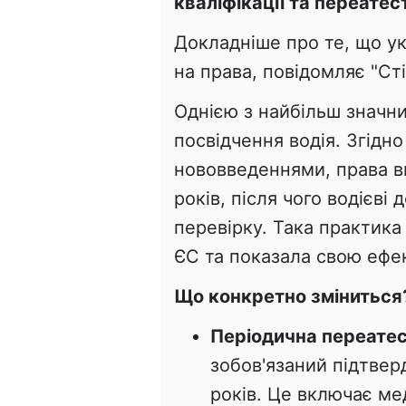
кваліфікації та переатест
Докладніше про те, що ук
на права, повідомляє "Сті
Однією з найбільш значни
посвідчення водія. Згідн
нововведеннями, права в
років, після чого водієв
перевірку. Така практика
ЄС та показала свою ефек
Що конкретно зміниться
Періодична переатес
зобов'язаний підтвер
років. Це включає ме