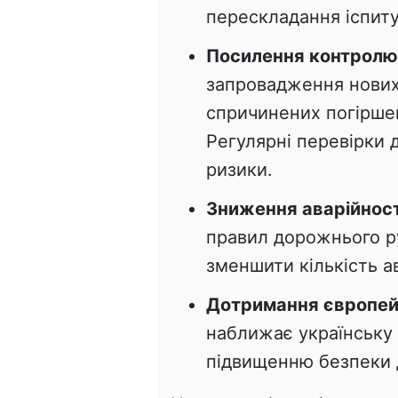
перескладання іспиту
Посилення контролю 
запровадження нових
спричинених погіршен
Регулярні перевірки 
ризики.
Зниження аварійност
правил дорожнього р
зменшити кількість ав
Дотримання європей
наближає українську
підвищенню безпеки 