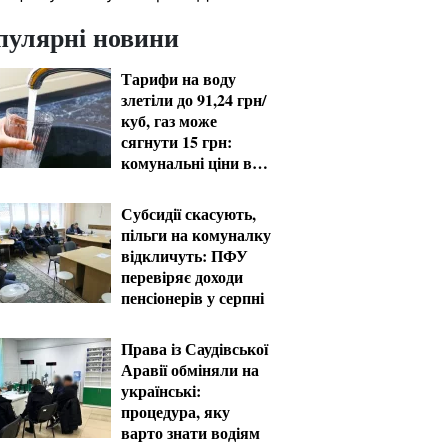
пулярні новини
Тарифи на воду
злетіли до 91,24 грн/
куб, газ може
сягнути 15 грн:
комунальні ціни в
серпні
Субсидії скасують,
пільги на комуналку
відкличуть: ПФУ
перевіряє доходи
пенсіонерів у серпні
Права із Саудівської
Аравії обміняли на
українські:
процедура, яку
варто знати водіям