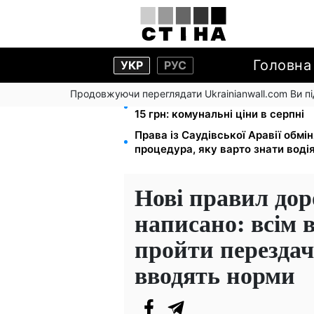
Головна
УКР
РУС
Продовжуючи переглядати Ukrainianwall.com Ви 
Тарифи на воду злетіли до 91,24 
15 грн: комунальні ціни в серпні
Права із Саудівської Аравії обмін
процедура, яку варто знати воді
Нові правил дор
написано: всім 
пройти перездач
вводять норми