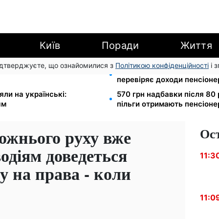
Київ
Поради
Життя
підтверджуєте, що ознайомилися з
Політикою конфіденційності
і 
грн/куб, газ може сягнути
Субсидії скасують, пільги
перевіряє доходи пенсіонер
яли на українські:
570 грн надбавки після 80 
ям
пільги отримають пенсіоне
Ос
ожнього руху вже
водіям доведеться
11:3
у на права - коли
11:0