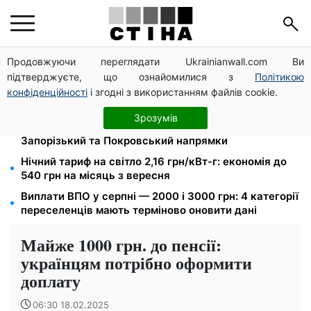
Продовжуючи переглядати Ukrainianwall.com Ви
Новий знак на центральній вулиці: водіям
підтверджуєте, що ознайомилися з
Політикою
вантажівок заборонили зупинку — штраф до 680
грн
конфіденційності
і згодні з використанням файлів cookie.
Мавіки, зарядні станції та апарати для реанімації:
Зрозумів
Християнський корпус передав вантаж на
Запорізький та Покровський напрямки
Нічний тариф на світло 2,16 грн/кВт-г: економія до
540 грн на місяць з вересня
Виплати ВПО у серпні — 2000 і 3000 грн: 4 категорії
переселенців мають терміново оновити дані
Майже 1000 грн. до пенсії:
українцям потрібно оформити
доплату
06:30 18.02.2025