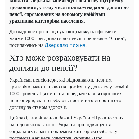
виплати. Держава забезпечує фінансову підтримку
громадянам, у тому числі шляхом надання доплат до
пенсії, спрямованих на допомогу найбільш
уразливим категоріям населення.
Докладніше про те, що українці можуть оформити
майже 1000 грн доплати до пенсії, повідомляє "Стіна",
посилаючись на
Дзеркало тижня.
Хто може розраховувати на
доплати до пенсії?
Українські пенсіонери, які відповідають певним
критеріям, мають право на щомісячну доплату у розмірі
1000 гривень. Ця виплата передбачена для одиноких
пенсіонерів, які потребують постійного стороннього
догляду за станом здоров'я.
Цей захід закріплено в Законі України «Про внесення
змін до деяких законів України про підвищення
соціальних гарантій окремим категоріям осіб» та у
постанові Кабінету Міністрів України «Про