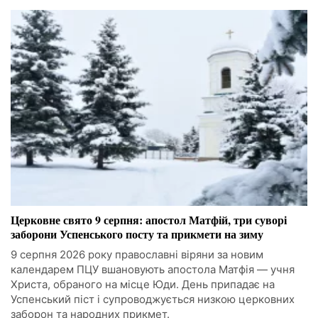
Церковне свято 9 серпня: апостол Матфій, три суворі
заборони Успенського посту та прикмети на зиму
9 серпня 2026 року православні віряни за новим
календарем ПЦУ вшановують апостола Матфія — учня
Христа, обраного на місце Юди. День припадає на
Успенський піст і супроводжується низкою церковних
заборон та народних прикмет.