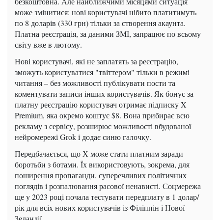
безкоштовна. Але найближчими місяцями ситуація
може змінитися: нові користувачі нібито платитимуть
по 8 доларів (330 грн) тільки за створення акаунта.
Платна реєстрація, за даними ЗМІ, запрацює по всьому
світу вже в лютому.
Нові користувачі, які не заплатять за реєстрацію,
зможуть користуватися "твіттером" тільки в режимі
читання – без можливості публікувати пости та
коментувати записи інших користувачів. Як бонус за
платну реєстрацію користувач отримає підписку X
Premium, яка окремо коштує $8. Вона прибирає всю
рекламу з сервісу, розширює можливості вбудованої
нейромережі Grok і додає синю галочку.
Передбачається, що Х може стати платним заради
боротьби з ботами. Їх використовують, зокрема, для
поширення пропаганди, суперечливих політичних
поглядів і розпалювання расової ненависті. Соцмережа
ще у 2023 році почала тестувати передплату в 1 долар/
рік для всіх нових користувачів із Філіппін і Нової
Зеландії.