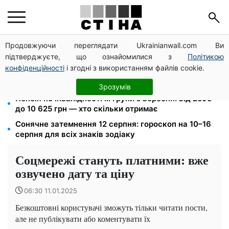
Продовжуючи переглядати Ukrainianwall.com Ви
Фейкові сайти сервісних центрів МВС: шахраї
підтверджуєте, що ознайомилися з
Політикою
виманюють гроші у водіїв перед виїздом за кордон
конфіденційності
і згодні з використанням файлів cookie.
120 000 грн на авто: компенсацію для ветеранів
хочуть поширити на III групу інвалідності
Зрозумів
Пенсія по інвалідності III групи з вересня: від 2595
до 10 625 грн — хто скільки отримає
Сонячне затемнення 12 серпня: гороскоп на 10–16
серпня для всіх знаків зодіаку
Соцмережі стануть платними: вже
озвучено дату та ціну
06:30 11.01.2025
Безкоштовні користувачі зможуть тільки читати пости,
але не публікувати або коментувати їх