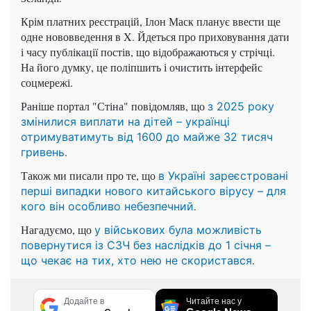
Крім платних реєстрацій, Ілон Маск планує ввести ще
одне нововведення в X. Йдеться про приховування дати
і часу публікації постів, що відображаються у стрічці.
На його думку, це поліпшить і очистить інтерфейс
соцмережі.
Раніше портал "Стіна" повідомляв, що
з 2025 року
змінилися виплати на дітей – українці
отримуватимуть від 1600 до майже 32 тисяч
.
гривень
Також ми писали про те, що
в Україні зареєстровані
перші випадки нового китайського вірусу – для
.
кого він
особливо небезпечний
Нагадуємо, що
у військових була можливість
повернутися із СЗЧ без наслідків до 1 січня –
.
що чекає на тих, хто нею не скористався
Додайте в
Читайте нас у