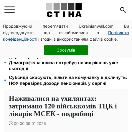
Продовжуючи переглядати Ukrainianwall.com Ви
Працюєте повний день — отримуйте єЯсла: ПФУ
підтверджуєте, що ознайомилися з
Політикою
пояснив умови допомоги на дитину 1-3 роки
конфіденційності
і згодні з використанням файлів cookie.
113 млрд грн заборгували українці за комуналку:
830 тисяч проваджень у реєстрі боржників
Зрозумів
Директорка ДОЗ Києва Тетяна Мостепан:
Демографічна криза потребує нових рішень уже
сьогодні
Субсидії скасують, пільги на комуналку відкличуть:
ПФУ перевіряє доходи пенсіонерів у серпні
Наживалися на ухилянтах:
затримано 120 військкомів ТЦК і
лікарів МСЕК - подробиці
00:00 09.01.2025