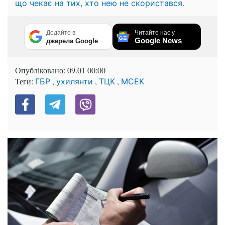
.
що чекає на тих, хто нею не скористався
Додайте в
Читайте нас у
Google News
джерела Google
Опубліковано:
09.01 00:00
Теги:
,
,
,
ГБР
ухилянти
ТЦК
МСЕК