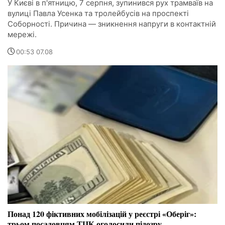
У Києві в п'ятницю, 7 серпня, зупинився рух трамваїв на
вулиці Павла Усенка та тролейбусів на проспекті
Соборності. Причина — зникнення напруги в контактній
мережі.
00:53 07.08
Понад 120 фіктивних мобілізацій у реєстрі «Оберіг»:
трьом посадовцям ТЦК оголосили підозру