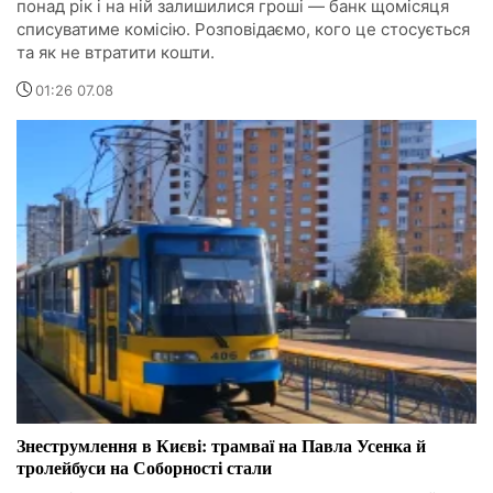
понад рік і на ній залишилися гроші — банк щомісяця
списуватиме комісію. Розповідаємо, кого це стосується
та як не втратити кошти.
01:26 07.08
Знеструмлення в Києві: трамваї на Павла Усенка й
тролейбуси на Соборності стали