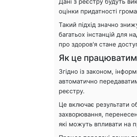
Дані з реєстру будуть ви
оцінки придатності грома
Такий підхід значно зниж
багатьох інстанцій для н
про здоров'я стане досту
Як це працюватим
Згідно із законом, інфор
автоматично передаватим
реєстру.
Це включає результати об
захворювання, перенесені
які можуть впливати на п