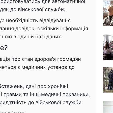
користовуватись для автоматичної
дян до військової служби.
ує необхідність відвідування
адання довідок, оскільки інформація
пною в єдиній базі даних.
е?
мація про стан здоров'я громадян
еться з медичних установ до
стежень, дані про хронічні
 травми та інші медичні показники,
ридатність до військової служби.