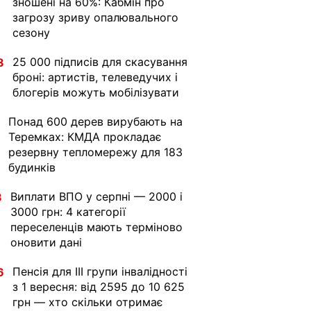
зношені на 60%: Кабмін про
загрозу зриву опалювального
сезону
25 000 підписів для скасування
8
броні: артистів, телеведучих і
блогерів можуть мобілізувати
Понад 600 дерев вирубають на
Теремках: КМДА прокладає
резервну тепломережу для 183
будинків
Виплати ВПО у серпні — 2000 і
8
3000 грн: 4 категорії
переселенців мають терміново
оновити дані
Пенсія для III групи інвалідності
6
з 1 вересня: від 2595 до 10 625
грн — хто скільки отримає