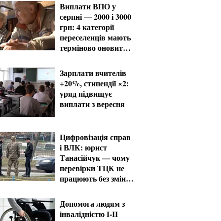
Виплати ВПО у
серпні — 2000 і 3000
грн: 4 категорії
переселенців мають
терміново оновити
дані
Зарплати вчителів
+20%, стипендії ×2:
уряд підвищує
виплати з вересня
Цифровізація справ
і ВЛК: юрист
Танасійчук — чому
перевірки ТЦК не
працюють без зміни
системи
Допомога людям з
інвалідністю I-II