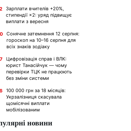
Зарплати вчителів +20%,
2
стипендії ×2: уряд підвищує
виплати з вересня
Сонячне затемнення 12 серпня:
30
гороскоп на 10–16 серпня для
всіх знаків зодіаку
Цифровізація справ і ВЛК:
7
юрист Танасійчук — чому
перевірки ТЦК не працюють
без зміни системи
100 000 грн за 18 місяців:
6
Укрзалізниця скасувала
щомісячні виплати
мобілізованим
пулярні новини