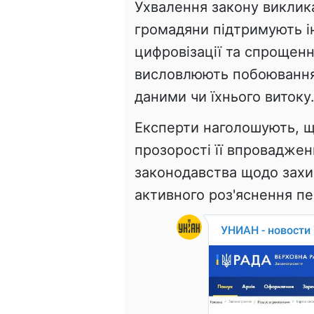
Ухвалення закону виклика
громадяни підтримують ін
цифровізації та спрощенн
висловлюють побоювання
даними чи їхнього витоку
Експерти наголошують, що
прозорості її впровадже
законодавства щодо захи
активного роз'яснення п