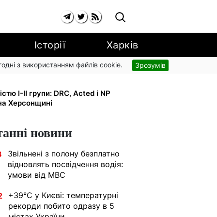
Історії
Харків
згодні з використанням файлів cookie.
Зрозумів
типендії ×2: уряд підвищує
тю I-II групи: DRC, Acted і NP
на Херсонщині
танні новини
Звільнені з полону безплатно
3
відновлять посвідчення водія:
умови від МВС
+39°C у Києві: температурні
2
рекорди побито одразу в 5
містах України