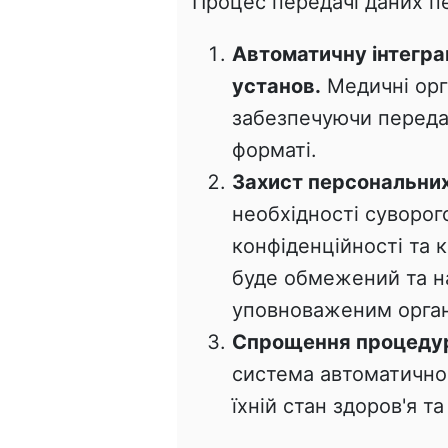
Процес передачі даних п
Автоматичну інтегра
установ.
Медичні орг
забезпечуючи переда
форматі.
Захист персональни
необхідності суворо
конфіденційності та 
буде обмежений та н
уповноваженим орга
Спрощення процедур
система автоматично
їхній стан здоров'я 