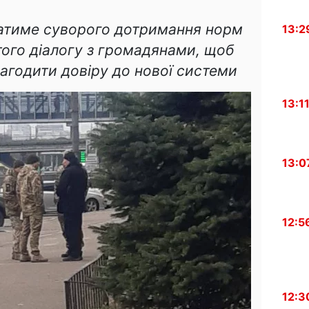
гатиме суворого дотримання норм
13:2
того діалогу з громадянами, щоб
агодити довіру до нової системи
13:1
13:0
12:5
12:3