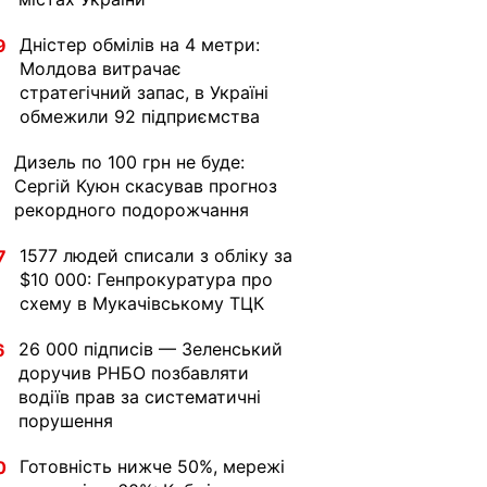
Дністер обмілів на 4 метри:
9
Молдова витрачає
стратегічний запас, в Україні
обмежили 92 підприємства
Дизель по 100 грн не буде:
1
Сергій Куюн скасував прогноз
рекордного подорожчання
1577 людей списали з обліку за
7
$10 000: Генпрокуратура про
схему в Мукачівському ТЦК
26 000 підписів — Зеленський
6
доручив РНБО позбавляти
водіїв прав за систематичні
порушення
Готовність нижче 50%, мережі
0