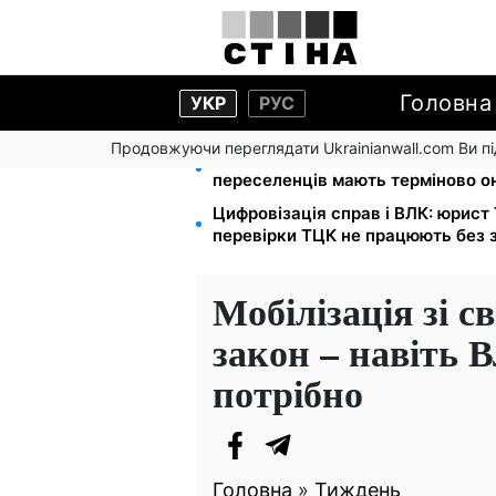
Головна
УКР
РУС
Продовжуючи переглядати Ukrainianwall.com Ви 
Виплати ВПО у серпні — 2000 і 30
переселенців мають терміново о
Цифровізація справ і ВЛК: юрист
перевірки ТЦК не працюють без 
Мобілізація зі с
закон – навіть 
потрібно
Головна
»
Тиждень