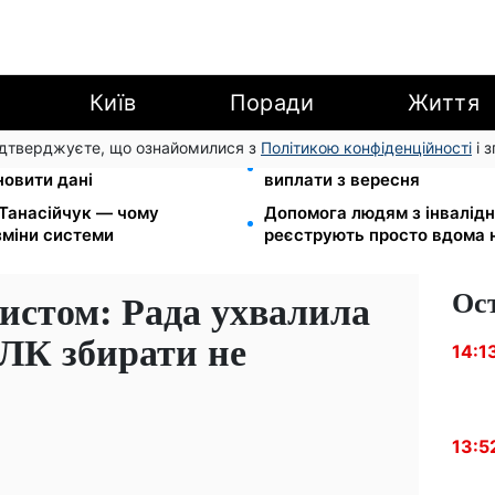
Київ
Поради
Життя
підтверджуєте, що ознайомилися з
Політикою конфіденційності
і 
00 грн: 4 категорії
Зарплати вчителів +20%, с
новити дані
виплати з вересня
 Танасійчук — чому
Допомога людям з інвалідніс
зміни системи
реєструють просто вдома 
Ос
вистом: Рада ухвалила
ВЛК збирати не
14:1
13:5