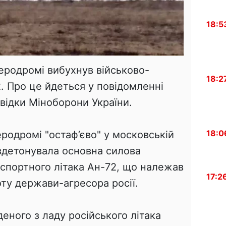
18:5
аеродромі вибухнув військово-
18:2
. Про це йдеться у повідомленні
відки Міноборони України.
18:0
еродромі "остаф’єво" у московській
 здетонувала основна силова
нспортного літака Ан-72, що належав
17:2
ту держави-агресора росії.
деного з ладу російського літака