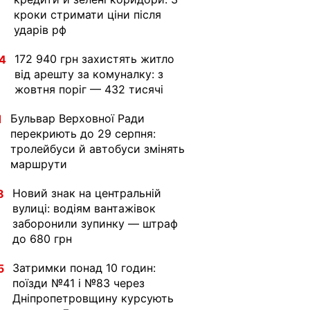
кроки стримати ціни після
ударів рф
172 940 грн захистять житло
4
від арешту за комуналку: з
жовтня поріг — 432 тисячі
Бульвар Верховної Ради
1
перекриють до 29 серпня:
тролейбуси й автобуси змінять
маршрути
Новий знак на центральній
8
вулиці: водіям вантажівок
заборонили зупинку — штраф
до 680 грн
Затримки понад 10 годин:
5
поїзди №41 і №83 через
Дніпропетровщину курсують