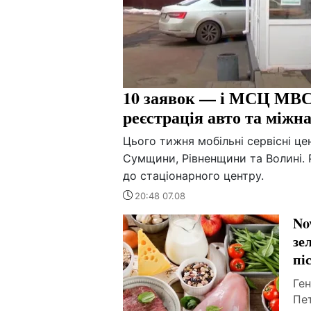
10 заявок — і МСЦ МВС 
реєстрація авто та міжн
Цього тижня мобільні сервісні ц
Сумщини, Рівненщини та Волині. 
до стаціонарного центру.
20:48 07.08
No
зе
пі
Ге
Пе