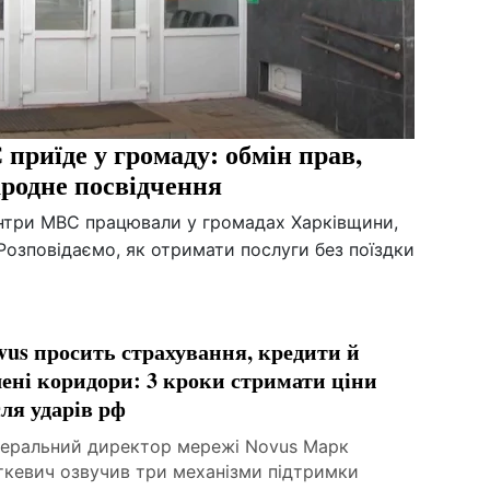
приїде у громаду: обмін прав,
ародне посвідчення
ентри МВС працювали у громадах Харківщини,
Розповідаємо, як отримати послуги без поїздки
vus просить страхування, кредити й
лені коридори: 3 кроки стримати ціни
сля ударів рф
неральний директор мережі Novus Марк
ткевич озвучив три механізми підтримки