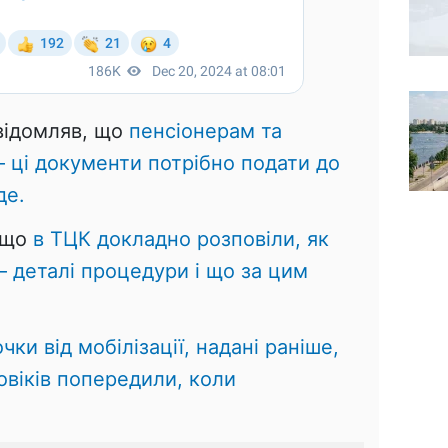
овідомляв, що
пенсіонерам та
– ці документи потрібно подати до
де.
 що
в ТЦК докладно розповіли, як
 – деталі процедури і що за цим
очки від мобілізації, надані раніше,
овіків попередили, коли