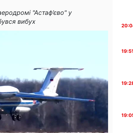
аеродромі "Астаф’єво" у
бувся вибух
20:0
19:5
19:2
19:0