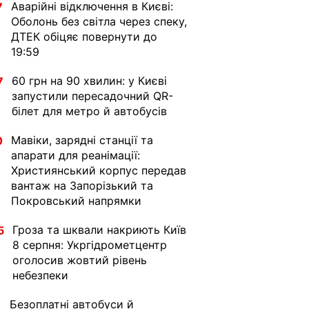
Аварійні відключення в Києві:
7
Оболонь без світла через спеку,
ДТЕК обіцяє повернути до
19:59
60 грн на 90 хвилин: у Києві
7
запустили пересадочний QR-
білет для метро й автобусів
Мавіки, зарядні станції та
0
апарати для реанімації:
Християнський корпус передав
вантаж на Запорізький та
Покровський напрямки
Гроза та шквали накриють Київ
5
8 серпня: Укргідрометцентр
оголосив жовтий рівень
небезпеки
Безоплатні автобуси й
1