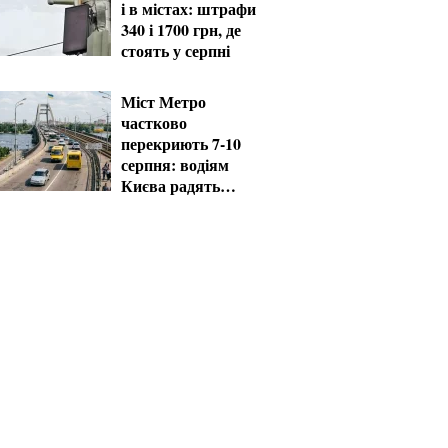
і в містах: штрафи
340 і 1700 грн, де
стоять у серпні
Міст Метро
частково
перекриють 7-10
серпня: водіям
Києва радять
планувати об'їзд