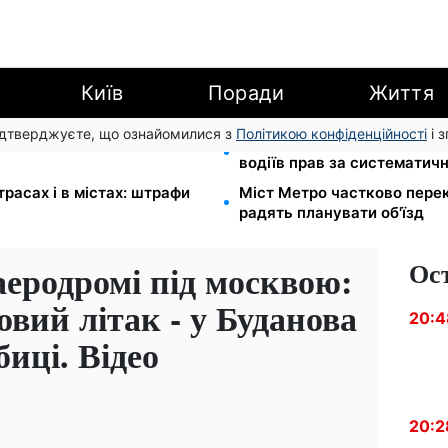
Київ
Поради
Життя
підтверджуєте, що ознайомилися з
Політикою конфіденційності
і 
новлять посвідчення водія:
26 000 підписів — Зеленс
водіїв прав за систематич
расах і в містах: штрафи
Міст Метро частково перек
радять планувати об'їзд
Ос
еродромі під москвою:
овий літак - у Буданова
20:4
иці. Відео
20:2