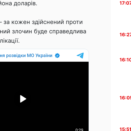
йона доларів.
17:0
– за кожен здійснений проти
нний злочин буде справедлива
16:2
лікації.
16:1
16:0
15:5