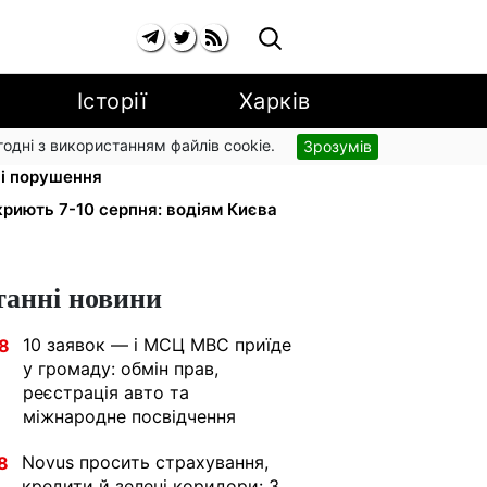
Історії
Харків
згодні з використанням файлів cookie.
Зрозумів
ький доручив РНБО позбавляти
ні порушення
риють 7-10 серпня: водіям Києва
танні новини
10 заявок — і МСЦ МВС приїде
8
у громаду: обмін прав,
реєстрація авто та
міжнародне посвідчення
Novus просить страхування,
8
кредити й зелені коридори: 3