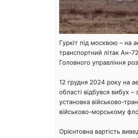
Гуркіт під москвою – на 
транспортний літак Ан-72
Головного управління роз
12 грудня 2024 року на а
області відбувся вибух –
установка військово-тра
військово-морському фло
Орієнтовна вартість виве