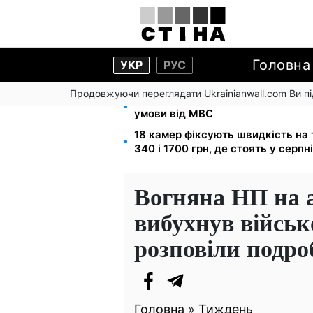
Головна
УКР
РУС
Продовжуючи переглядати Ukrainianwall.com Ви 
Звільнені з полону безплатно від
умови від МВС
18 камер фіксують швидкість на т
340 і 1700 грн, де стоять у серпні
Вогняна НП на а
вибухнув військ
розповіли подроб
Головна
»
Тиждень