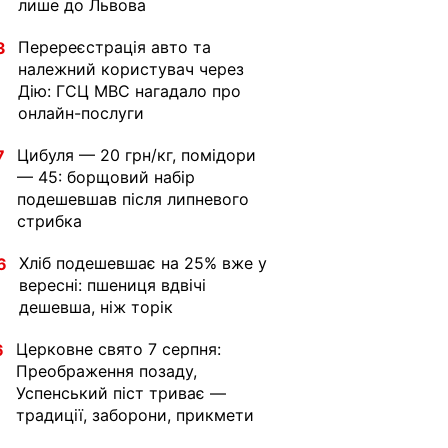
лише до Львова
Перереєстрація авто та
3
належний користувач через
Дію: ГСЦ МВС нагадало про
онлайн-послуги
Цибуля — 20 грн/кг, помідори
7
— 45: борщовий набір
подешевшав після липневого
стрибка
Хліб подешевшає на 25% вже у
6
вересні: пшениця вдвічі
дешевша, ніж торік
Церковне свято 7 серпня:
6
Преображення позаду,
Успенський піст триває —
традиції, заборони, прикмети