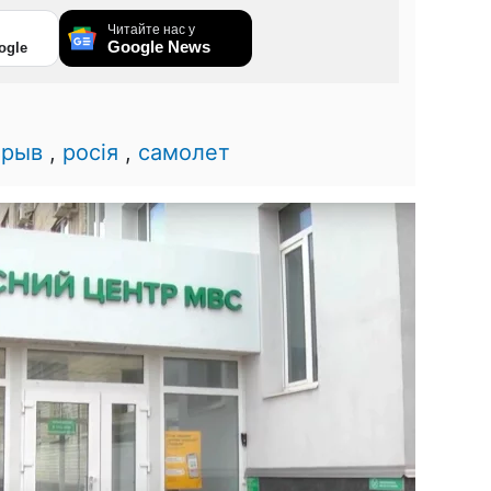
Читайте нас у
Google News
ogle
0
зрыв
,
росія
,
самолет