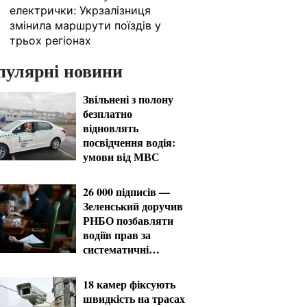
електрички: Укрзалізниця
змінила маршрути поїздів у
трьох регіонах
пулярні новини
Звільнені з полону
безплатно
відновлять
посвідчення водія:
умови від МВС
26 000 підписів —
Зеленський доручив
РНБО позбавляти
водіїв прав за
систематичні
порушення
18 камер фіксують
швидкість на трасах