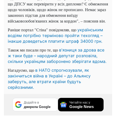
що ДПСУ має перевірити у всіх дипломи? Є обмеження
щодо чоловіків, щодо жінок не прописано. Немає зараз
законних підстав для обмеження виїзду
військовозобов'язаних жінок за кордон", – пояснив він.
Раніше портал "Стіна" повідомляв, що
українським
водіям потрібно терміново пройти техогляд –
інакше доведеться платити штраф 34000 грн.
Також ми писали про те, що
в'язниця за дрова все
ж таки буде – народний депутат розповіла,
скільки українцям заборонено зберігати вдома.
Нагадуємо, що
в НАТО спрогнозували, як
закінчиться війна в Україні –
до Альянсу
заберуть, але втрати країни будуть
серйозними.
Додайте в
Читайте нас у
Google News
джерела Google