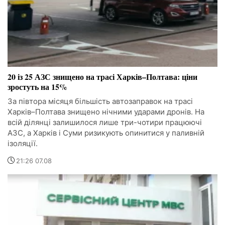
20 із 25 АЗС знищено на трасі Харків–Полтава: ціни
зростуть на 15%
За півтора місяця більшість автозаправок на трасі
Харків–Полтава знищено нічними ударами дронів. На
всій ділянці залишилося лише три-чотири працюючі
АЗС, а Харків і Суми ризикують опинитися у паливній
ізоляції.
21:26 07.08