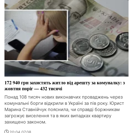
172 940 грн захистять житло від арешту за комуналку: з
жовтня поріг — 432 тисячі
Понад 108 тисяч нових виконавчих проваджень через
комунальні борги відкрили в Україні за пів року. Юрист
Марина Ставнійчук пояснила, чи справді боржникам
загрожує виселення та в яких випадках квартиру
захищено законом.
20:04 07.08