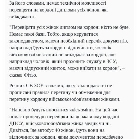
За його словами, немає технічної можливості
перевіряти на кордоні дипломи усіх жінок, які
виїжджають.
"Перевіряти усіх жінок диплом на кордоні ніхто не буде.
Немає такої бази. Тобто, якщо керуватися
законодавством, маючи необхідний перелік документів,
наприклад їдуть за кордон відпочивати, чоловік
військовозобов'язаний не виїжджає за кордон, але,
наприклад чоловік, який проходить службу в ЗСУ,
маючи відпускний квиток, може виїхати за кордон", –
сказав Фітьо.
Речник СВ ЗСУ зазначив, що у законодавстві не
прописані правила перетину чи обмеження для
перетину кордону військовозобов'язаними жінками.
"Напевно будуть вноситися якісь зміни. На цей час
немає процедури перевірки на державному кордоні
ДПСУ, військовозобов'язана жінка медик чи ні.
Дивіться, їде автобус 40 жінок, їдуть вони на
відпочинок за кордон, яким документом передбачено