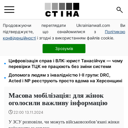
Продовжуючи переглядати Ukrainianwall.com Ви
Новий знак на центральній вулиці: водіям
підтверджуєте, що ознайомилися з
Політикою
вантажівок заборонили зупинку — штраф до 680
грн
конфіденційності
і згодні з використанням файлів cookie.
Нічний тариф на світло 2,16 грн/кВт-г: економія до
Зрозумів
540 грн на місяць з вересня
Цифровізація справ і ВЛК: юрист Танасійчук — чому
перевірки ТЦК не працюють без зміни системи
Допомога людям з інвалідністю I-II групи: DRC,
Acted і NP реєструють просто вдома на Херсонщині
Масова мобілізація: для жінок
оголосили важливу інформацію
22:00 13.11.2024
У ЗСУ розповіли, чи можуть військовозобовʼязані жінки
виїжджати за кордон