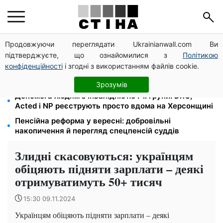
Продовжуючи переглядати Ukrainianwall.com Ви
Цифровізація справ і ВЛК: юрист Танасійчук — чому
підтверджуєте, що ознайомилися з
Політикою
перевірки ТЦК не працюють без зміни системи
конфіденційності
і згодні з використанням файлів cookie.
200+ тисяч у СЗЧ, мільйони в розшуку: Федоров
розкрив план реформи мобілізації та ТЦК
Зрозумів
Допомога людям з інвалідністю I-II групи: DRC,
Acted і NP реєструють просто вдома на Херсонщині
Пенсійна реформа у вересні: добровільні
накопичення й перегляд спецпенсій суддів
Злидні скасовуються: українцям
обіцяють підняти зарплати – деякі
отримуватимуть 50+ тисяч
15:30 09.11.2024
Українцям обіцяють підняти зарплати – деякі