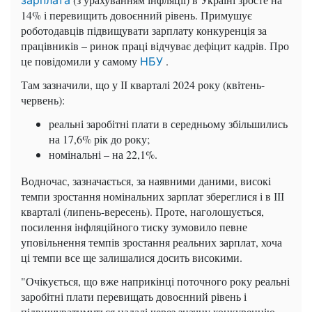
14% і перевищить довоєнний рівень. Примушує
роботодавців підвищувати зарплату конкуренція за
працівників – ринок праці відчуває дефіцит кадрів. Про
це повідомили у самому
.
НБУ
Там зазначили, що у ІІ кварталі 2024 року (квітень-
червень):
реальні заробітні плати в середньому збільшились
на 17,6% рік до року;
номінальні – на 22,1%.
Водночас, зазначається, за наявними даними, високі
темпи зростання номінальних зарплат збереглися і в ІІІ
кварталі (липень-вересень). Проте, наголошується,
посилення інфляційного тиску зумовило певне
уповільнення темпів зростання реальних зарплат, хоча
ці темпи все ще залишалися досить високими.
"Очікується, що вже наприкінці поточного року реальні
заробітні плати перевищать довоєнний рівень і
підвищуватимуться надалі через значну конкуренцію