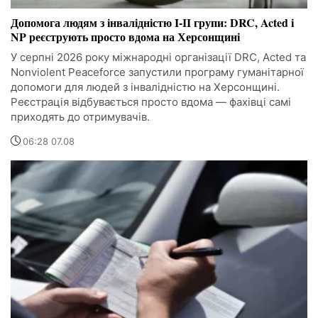
Допомога людям з інвалідністю I-II групи: DRC, Acted і
NP реєструють просто вдома на Херсонщині
У серпні 2026 року міжнародні організації DRC, Acted та
Nonviolent Peaceforce запустили програму гуманітарної
допомоги для людей з інвалідністю на Херсонщині.
Реєстрація відбувається просто вдома — фахівці самі
приходять до отримувачів.
06:28 07.08