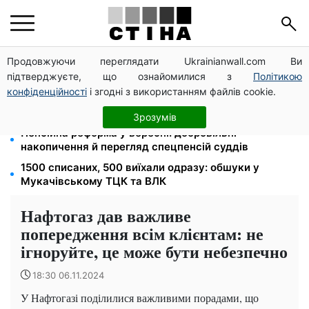
Продовжуючи переглядати Ukrainianwall.com Ви
Допомога людям з інвалідністю I-II групи: DRC,
підтверджуєте, що ознайомилися з
Політикою
Acted і NP реєструють просто вдома на Херсонщині
конфіденційності
і згодні з використанням файлів cookie.
Працюєте повний день — отримуйте єЯсла: ПФУ
пояснив умови допомоги на дитину 1-3 роки
Зрозумів
Пенсійна реформа у вересні: добровільні
накопичення й перегляд спецпенсій суддів
1500 списаних, 500 виїхали одразу: обшуки у
Мукачівському ТЦК та ВЛК
Нафтогаз дав важливе
попередження всім клієнтам: не
ігноруйте, це може бути небезпечно
18:30 06.11.2024
У Нафтогазі поділилися важливими порадами, що