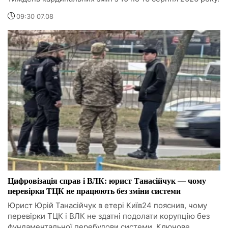
09:30 07.08
Цифровізація справ і ВЛК: юрист Танасійчук — чому
перевірки ТЦК не працюють без зміни системи
Юрист Юрій Танасійчук в етері Київ24 пояснив, чому
перевірки ТЦК і ВЛК не здатні подолати корупцію без
фундаментальної перебудови системи. Ключове