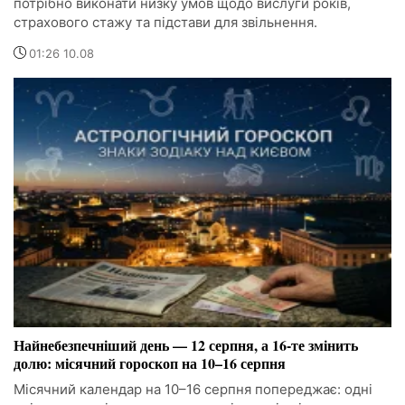
потрібно виконати низку умов щодо вислуги років,
страхового стажу та підстави для звільнення.
01:26 10.08
Найнебезпечніший день — 12 серпня, а 16-те змінить
долю: місячний гороскоп на 10–16 серпня
Місячний календар на 10–16 серпня попереджає: одні