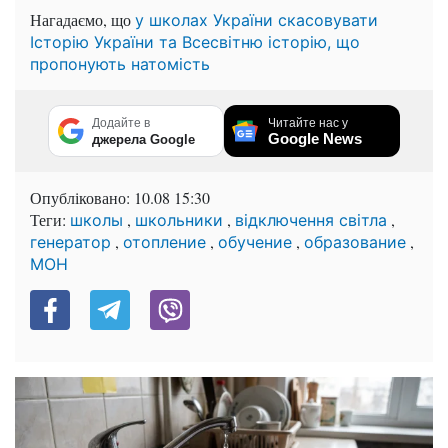
Нагадаємо, що
у школах України скасовувати
Історію України та Всесвітню історію, що
пропонують натомість
Додайте в
Читайте нас у
Google News
джерела Google
Опубліковано:
10.08 15:30
Теги:
,
,
,
школы
школьники
відключення світла
,
,
,
,
генератор
отопление
обучение
образование
МОН