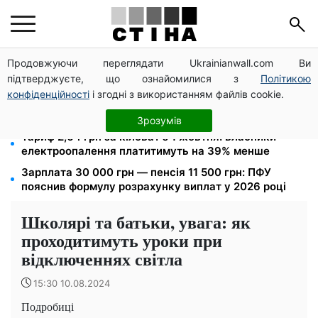
Продовжуючи переглядати Ukrainianwall.com Ви
12 300 грн від УВКБ ООН: пенсіонери та безробітні
підтверджуєте, що ознайомилися з
Політикою
переселенці отримають виплати у серпні
конфіденційності
і згодні з використанням файлів cookie.
Тарифи Київстар і Vodafone подешевшали до 50%:
скільки коштує зв'язок у серпні
Зрозумів
Тариф 2,64 грн за кіловат з 1 жовтня: власники
електроопалення платитимуть на 39% менше
Зарплата 30 000 грн — пенсія 11 500 грн: ПФУ
пояснив формулу розрахунку виплат у 2026 році
Школярі та батьки, увага: як
проходитимуть уроки при
відключеннях світла
15:30 10.08.2024
Подробиці