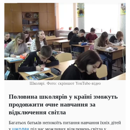
Школярі. Фото: скріншот YouTube-відео
Половина школярів у країні зможуть
продовжити очне навчання за
відключення світла
Багатьох батьків непокоїть питання навчання їхніх дітей
у
під час можливих відключень світла у
школах