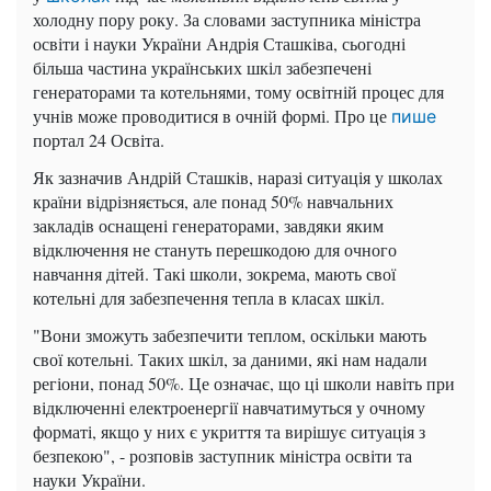
холодну пору року. За словами заступника міністра
освіти і науки України Андрія Сташківа, сьогодні
більша частина українських шкіл забезпечені
генераторами та котельнями, тому освітній процес для
учнів може проводитися в очній формі. Про це
пише
портал 24 Освіта.
Як зазначив Андрій Сташків, наразі ситуація у школах
країни відрізняється, але понад 50% навчальних
закладів оснащені генераторами, завдяки яким
відключення не стануть перешкодою для очного
навчання дітей. Такі школи, зокрема, мають свої
котельні для забезпечення тепла в класах шкіл.
"Вони зможуть забезпечити теплом, оскільки мають
свої котельні. Таких шкіл, за даними, які нам надали
регіони, понад 50%. Це означає, що ці школи навіть при
відключенні електроенергії навчатимуться у очному
форматі, якщо у них є укриття та вирішує ситуація з
безпекою", - розповів заступник міністра освіти та
науки України.