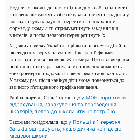
Водночас школи, де немає відповідного обладнання та
котелень, не зможуть забезпечувати присутність дітей у
класах та будуть змушені перейти на синхронний
формат, у якому діти отримуватимуть завдання від
вчителів, а потім педагоги перевірятимуть їх.
У деяких школах України вирішили перевести дітей на
шестиденну форму навчання. Так, такий формат
запровадили для школярів Житомира. Це нововведення
необхідно, щоб у разі можливих тривалих вимкнень
електроенергії продовжити школярам зимові канікули.
У такому разі після канікул діти знову повернуться до
звичного п'ятиденного графіка навчання.
Раніше портал "Стіна" писав, що
у МОН спростили
відрахування, зарахування та переведення
школярів, тепер до школи йти не потрібно
Також ми повідомляли, що
у Польщі з 1 вересня
батьків оштрафують, якщо дитина не піде до
місцевої школи