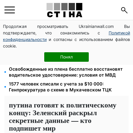
Продолжая просматривать Ukrainianwall.com Вы
Новый знак на центральной улице: водителям
подтверждаете, что ознакомились с
Политикой
грузовиков запретили остановку — штраф до 680
грн
конфиденциальности
и согласны с использованием файлов
cookie.
Мавики, зарядные станции и аппараты для
реанимации: Христианский корпус передал груз на
Понял
Запорожское и Покровское направления
Освобожденные из плена бесплатно восстановят
водительское удостоверение: условия от МВД
1577 человек списали с учета за $10 000:
Генпрокуратура о схеме в Мукачевском ТЦК
путина готовят к политическому
концу: Зеленский раскрыл
секретные данные — кто
подпишет мир