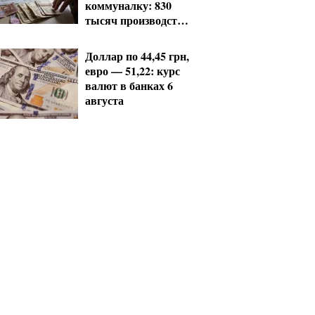
коммуналку: 830
тысяч производств
в реестре
должников
Доллар по 44,45 грн,
евро — 51,22: курс
валют в банках 6
августа