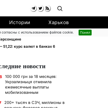
Истории
Харьков
 согласны с использованием файлов cookie.
Понял
тью I-II группы: DRC, Acted и
 Херсонщине
— 51,22: курс валют в банках 6
следние новости
100 000 грн за 18 месяцев:
6
Укрзализныця отменила
ежемесячные выплаты
мобилизованным
200+ тысяч в СЗЧ, миллионы в
7
розыске: Федоров раскрыл