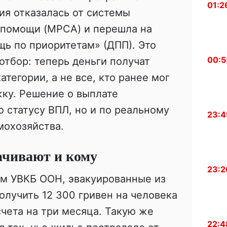
01:2
ия отказалась от системы
помощи (MPCA) и перешла на
ь по приоритетам» (ДПП). Это
00:5
отбор: теперь деньги получат
тегории, а не все, кто ранее мог
ку. Решение о выплате
о статусу ВПЛ, но и по реальному
23:4
мохозяйства.
чивают и кому
23:2
м УВКБ ООН, эвакуированные из
олучить 12 300 гривен на человека
чета на три месяца. Такую же
22:4