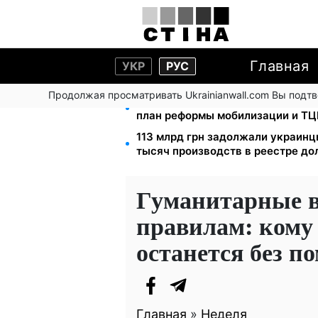
Главная
УКР
РУС
Продолжая просматривать Ukrainianwall.com Вы подт
200+ тысяч в СЗЧ, миллионы в р
план реформы мобилизации и ТЦ
113 млрд грн задолжали украинц
тысяч производств в реестре д
Гуманитарные 
правилам: кому 
останется без п
Главная
»
Неделя