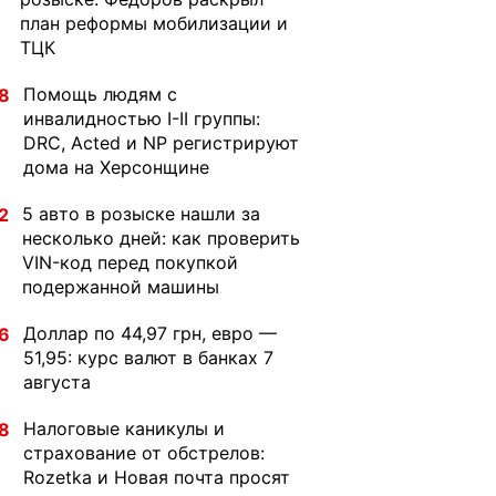
план реформы мобилизации и
ТЦК
Помощь людям с
8
инвалидностью I-II группы:
DRC, Acted и NP регистрируют
дома на Херсонщине
5 авто в розыске нашли за
2
несколько дней: как проверить
VIN-код перед покупкой
подержанной машины
Доллар по 44,97 грн, евро —
6
51,95: курс валют в банках 7
августа
Налоговые каникулы и
8
страхование от обстрелов:
Rozetka и Новая почта просят