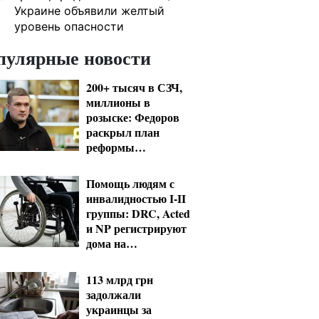
Украине объявили желтый
уровень опасности
пулярные новости
200+ тысяч в СЗЧ,
миллионы в
розыске: Федоров
раскрыл план
реформы
мобилизации и ТЦК
Помощь людям с
инвалидностью I-II
группы: DRC, Acted
и NP регистрируют
дома на
Херсонщине
113 млрд грн
задолжали
украинцы за