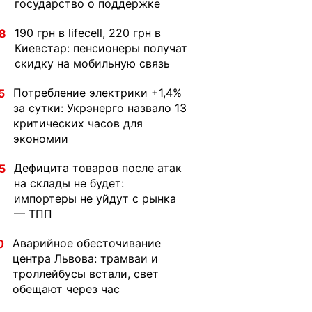
государство о поддержке
190 грн в lifecell, 220 грн в
8
Киевстар: пенсионеры получат
скидку на мобильную связь
Потребление электрики +1,4%
5
за сутки: Укрэнерго назвало 13
критических часов для
экономии
Дефицита товаров после атак
5
на склады не будет:
импортеры не уйдут с рынка
— ТПП
Аварийное обесточивание
0
центра Львова: трамваи и
троллейбусы встали, свет
обещают через час