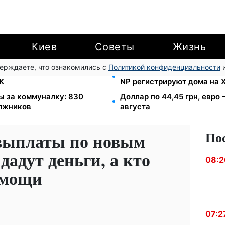
Киев
Советы
Жизнь
верждаете, что ознакомились с
Политикой конфиденциальности
и
озыске: Федоров раскрыл
Помощь людям с инвалиднос
К
NP регистрируют дома на
ы за коммуналку: 830
Доллар по 44,45 грн, евро 
олжников
августа
По
выплаты по новым
дадут деньги, а кто
08:2
омощи
07:2