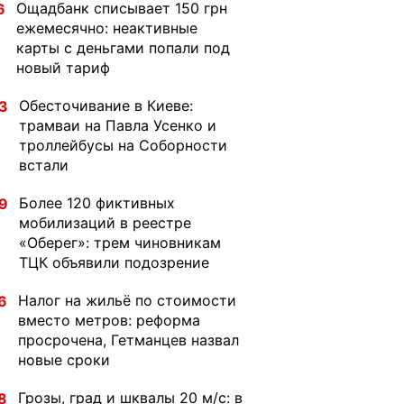
Ощадбанк списывает 150 грн
6
ежемесячно: неактивные
карты с деньгами попали под
новый тариф
Обесточивание в Киеве:
3
трамваи на Павла Усенко и
троллейбусы на Соборности
встали
Более 120 фиктивных
9
мобилизаций в реестре
«Оберег»: трем чиновникам
ТЦК объявили подозрение
Налог на жильё по стоимости
6
вместо метров: реформа
просрочена, Гетманцев назвал
новые сроки
Грозы, град и шквалы 20 м/с: в
8