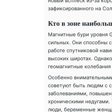
новый всплеск из-за кор
зафиксированного на Сол
Кто в зоне наиболь
Магнитные бури уровня G
сильных. Они способны с
работе спутниковой нави
высоких широтах. Однак
геомагнитные колебания
Особенно внимательными
советуют быть людям с 
заболеваниями, повышен
хроническими недугами.
люди, беременные женщи