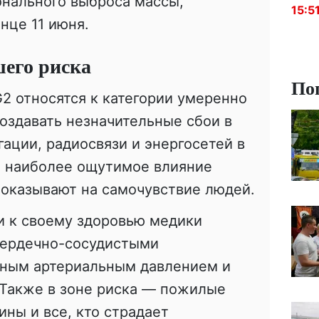
онального выброса массы,
15:5
нце 11 июня.
шего риска
По
2 относятся к категории умеренно
оздавать незначительные сбои в
гации, радиосвязи и энергосетей в
о наиболее ощутимое влияние
 оказывают на самочувствие людей.
 к своему здоровью медики
сердечно-сосудистыми
ным артериальным давлением и
 Также в зоне риска — пожилые
ны и все, кто страдает