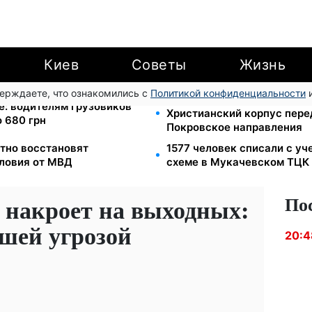
Киев
Советы
Жизнь
верждаете, что ознакомились с
Политикой конфиденциальности
и
Мавики, зарядные станции
е: водителям грузовиков
Христианский корпус пере
 680 грн
Покровское направления
тно восстановят
1577 человек списали с уч
словия от МВД
схеме в Мукачевском ТЦК
По
 накроет на выходных:
ьшей угрозой
20:4