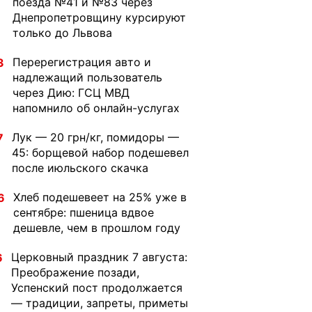
поезда №41 и №83 через
Днепропетровщину курсируют
только до Львова
Перерегистрация авто и
3
надлежащий пользователь
через Дию: ГСЦ МВД
напомнило об онлайн-услугах
Лук — 20 грн/кг, помидоры —
7
45: борщевой набор подешевел
после июльского скачка
Хлеб подешевеет на 25% уже в
6
сентябре: пшеница вдвое
дешевле, чем в прошлом году
Церковный праздник 7 августа:
6
Преображение позади,
Успенский пост продолжается
— традиции, запреты, приметы