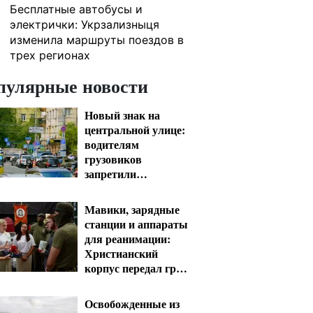
Бесплатные автобусы и
1
электрички: Укрзализныця
изменила маршруты поездов в
трех регионах
пулярные новости
Новый знак на
центральной улице:
водителям
грузовиков
запретили
остановку — штраф
до 680 грн
Мавики, зарядные
станции и аппараты
для реанимации:
Христианский
корпус передал груз
на Запорожское и
Покровское
Освобожденные из
направления