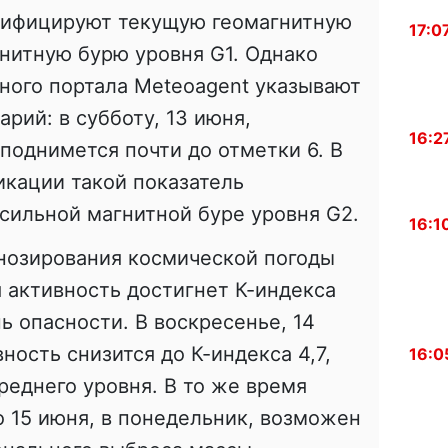
сифицируют текущую геомагнитную
17:0
нитную бурю уровня G1. Однако
ного портала Meteoagent указывают
рий: в субботу, 13 июня,
16:2
поднимется почти до отметки 6. В
кации такой показатель
сильной магнитной буре уровня G2.
16:1
гнозирования космической погоды
 активность достигнет К-индекса
ь опасности. В воскресенье, 14
ность снизится до К-индекса 4,7,
16:0
реднего уровня. В то же время
о 15 июня, в понедельник, возможен