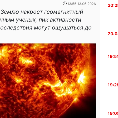
13:55 13.06.2026
20:2
Землю накроет геомагнитный
нным ученых, пик активности
 последствия могут ощущаться до
20:0
19:5
19:2
19:0