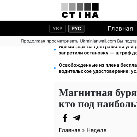
Главная
УКР
РУС
Продолжая просматривать Ukrainianwall.com Вы подт
Новый знак на центральной улиц
запретили остановку — штраф до
Освобожденные из плена беспла
водительское удостоверение: у
Магнитная буря
кто под наибол
Главная
»
Неделя