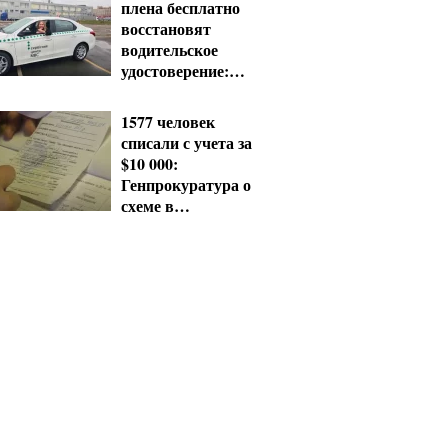
плена бесплатно
восстановят
водительское
удостоверение:
условия от МВД
1577 человек
списали с учета за
$10 000:
Генпрокуратура о
схеме в
Мукачевском ТЦК