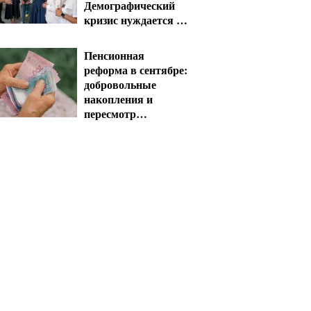
Демографический
кризис нуждается в
новых решениях
уже сегодня
Пенсионная
реформа в сентябре:
добровольные
накопления и
пересмотр
спецпенсий судей