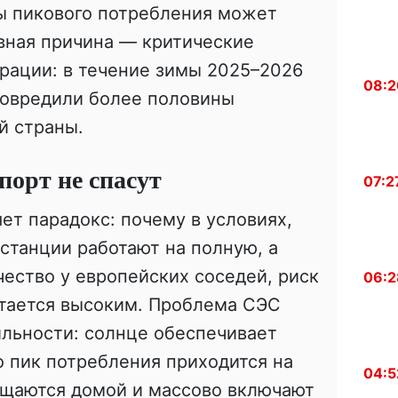
ы пикового потребления может
вная причина — критические
рации: в течение зимы 2025–2026
08:2
повредили более половины
й страны.
порт не спасут
07:2
ет парадокс: почему в условиях,
станции работают на полную, а
чество у европейских соседей, риск
06:2
стается высоким. Проблема СЭС
ильности: солнце обеспечивает
о пик потребления приходится на
04:5
ащаются домой и массово включают