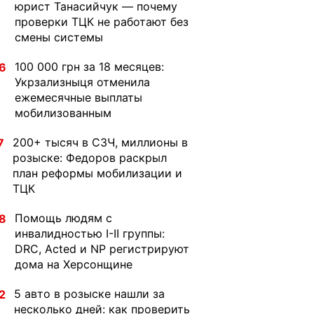
юрист Танасийчук — почему
проверки ТЦК не работают без
смены системы
100 000 грн за 18 месяцев:
6
Укрзализныця отменила
ежемесячные выплаты
мобилизованным
200+ тысяч в СЗЧ, миллионы в
7
розыске: Федоров раскрыл
план реформы мобилизации и
ТЦК
Помощь людям с
8
инвалидностью I-II группы:
DRC, Acted и NP регистрируют
дома на Херсонщине
5 авто в розыске нашли за
2
несколько дней: как проверить