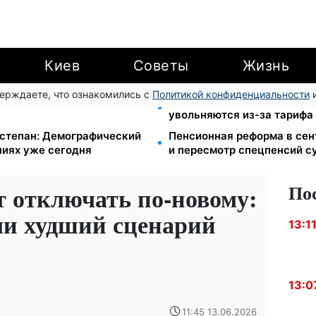
Киев
Советы
Жизнь
верждаете, что ознакомились с
Политикой конфиденциальности
и
дии ×2: правительство
120 грн в день только на 
увольняются из-за тарифа 
степан: Демографический
Пенсионная реформа в сен
ниях уже сегодня
и пересмотр спецпенсий с
По
т отключать по-новому:
ли худший сценарий
13:1
13:0
11:45 13.06.2026