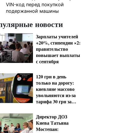
VIN-код перед покупкой
подержанной машины
пулярные новости
Зарплаты учителей
+20%, стипендии ×2:
правительство
повышает выплаты
с сентября
120 грн в день
только на дорогу:
киевляне массово
увольняются из-за
тарифа 30 грн за
проезд
Директор ДОЗ
Киева Татьяна
Мостепан: