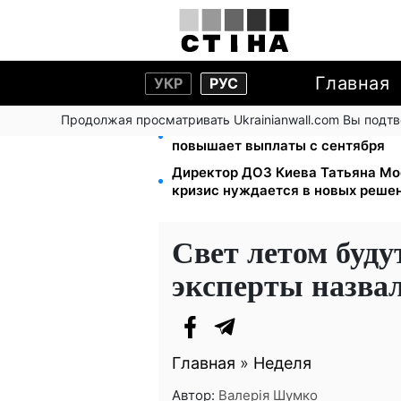
Главная
УКР
РУС
Продолжая просматривать Ukrainianwall.com Вы подт
Зарплаты учителей +20%, стипен
повышает выплаты с сентября
Директор ДОЗ Киева Татьяна Мо
кризис нуждается в новых реше
Свет летом буду
эксперты назва
Главная
»
Неделя
Автор:
Валерія Шумко