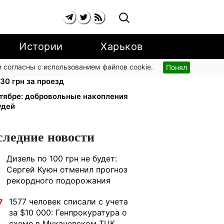
Истории
Харьков
 согласны с использованием файлов cookie.
Понял
дорогу: киевляне массово
30 грн за проезд
тябре: добровольные накопления
удей
следние новости
Дизель по 100 грн не будет:
1
Сергей Куюн отменил прогноз
рекордного подорожания
1577 человек списали с учета
7
за $10 000: Генпрокуратура о
схеме в Мукачевском ТЦК