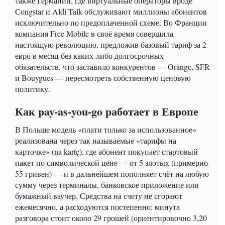
также Германии, где виртуальные операторы вроде
Congstar и Aldi Talk обслуживают миллионы абонентов
исключительно по предоплаченной схеме. Во Франции
компания Free Mobile в своё время совершила
настоящую революцию, предложив базовый тариф за 2
евро в месяц без каких-либо долгосрочных
обязательств, что заставило конкурентов — Orange, SFR
и Bouygues — пересмотреть собственную ценовую
политику.
Как pay-as-you-go работает в Европе
В Польше модель «плати только за использованное»
реализована через так называемые «тарифы на
карточке» (na kartę), где абонент покупает стартовый
пакет по символической цене — от 5 злотых (примерно
55 гривен) — и в дальнейшем пополняет счёт на любую
сумму через терминалы, банковское приложение или
бумажный ваучер. Средства на счету не сгорают
ежемесячно, а расходуются постепенно: минута
разговора стоит около 29 грошей (ориентировочно 3,20