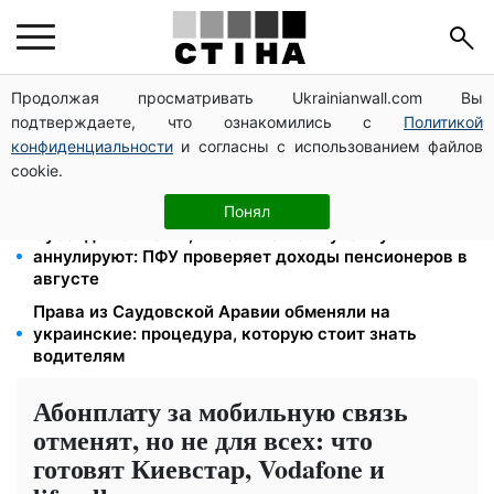
Продолжая просматривать Ukrainianwall.com Вы
Тариф от 190 грн в месяц: Киевстар и lifecell дают
подтверждаете, что ознакомились с
Политикой
скидки пенсионерам, Vodafone — без льгот
конфиденциальности
и согласны с использованием файлов
На стадионе "Спартак" в Киеве состоялся
cookie.
товарищеский матч между командами посольств
США и Франции
Понял
Субсидии отменят, льготы на коммуналку
аннулируют: ПФУ проверяет доходы пенсионеров в
августе
Права из Саудовской Аравии обменяли на
украинские: процедура, которую стоит знать
водителям
Абонплату за мобильную связь
отменят, но не для всех: что
готовят Киевстар, Vodafone и