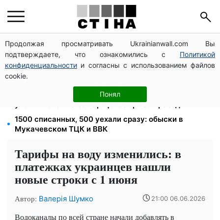
Продолжая просматривать Ukrainianwall.com Вы
100 000 грн за 18 месяцев: Укрзализныця отменила
подтверждаете, что ознакомились с
Политикой
ежемесячные выплаты мобилизованным
конфиденциальности
и согласны с использованием файлов
Мост Метро частично перекроют 7-10 августа:
cookie.
водителям Киева советуют планировать объезд
120 грн в день только на дорогу: киевляне массово
Понял
увольняются из-за тарифа 30 грн за проезд
1500 списанных, 500 уехали сразу: обыски в
Мукачевском ТЦК и ВВК
Тарифы на воду изменились: в
платежках украинцев нашли
новые строки с 1 июня
Автор:
Валерія Шумко
21:00 06.06.2026
Водоканалы по всей стране начали добавлять в