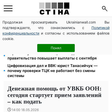
Продолжая просматривать Ukrainianwall.com Вы
26 000 подписей — Зеленский поручил СНБО
подтверждаете, что ознакомились с
Политикой
лишать водителей прав за систематические
нарушения
конфиденциальности
и согласны с использованием файлов
cookie.
Пенсия для III группы инвалидности с 1 сентября: от
2595 до 10 625 грн — кто сколько получит
Понял
Зарплаты учителей +20%, стипендии ×2:
правительство повышает выплаты с сентября
Цифровизация дел и ВВК: юрист Танасийчук —
почему проверки ТЦК не работают без смены
системы
Денежная помощь от УВКБ ООН:
сегодня стартует прием заявлений
– как подать
14:00 18.05.2026