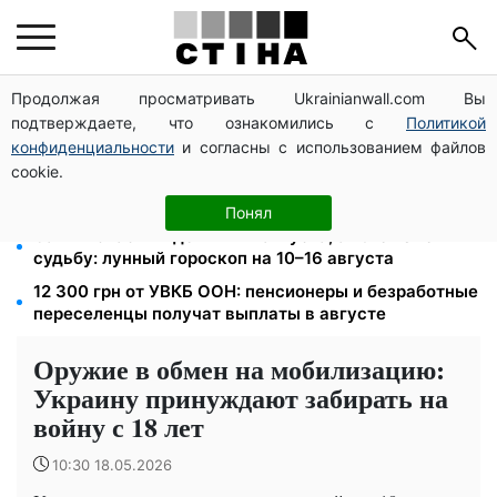
Продолжая просматривать Ukrainianwall.com Вы
ФЛП 3 группы: 5% единого налога и 1% военного
подтверждаете, что ознакомились с
Политикой
сбора — до 19 августа, иначе штраф 10%
конфиденциальности
и согласны с использованием файлов
Тариф на воду взлетит до 124,89 грн за куб:
cookie.
водоканалы готовят двойное повышение с
сентября
Понял
Самый опасный день — 12 августа, а 16-е изменит
судьбу: лунный гороскоп на 10–16 августа
12 300 грн от УВКБ ООН: пенсионеры и безработные
переселенцы получат выплаты в августе
Оружие в обмен на мобилизацию:
Украину принуждают забирать на
войну с 18 лет
10:30 18.05.2026