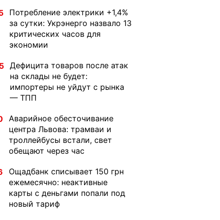
Потребление электрики +1,4%
5
за сутки: Укрэнерго назвало 13
критических часов для
экономии
Дефицита товаров после атак
5
на склады не будет:
импортеры не уйдут с рынка
— ТПП
Аварийное обесточивание
0
центра Львова: трамваи и
троллейбусы встали, свет
обещают через час
Ощадбанк списывает 150 грн
6
ежемесячно: неактивные
карты с деньгами попали под
новый тариф