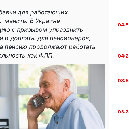
ибавки для работающих
отменить. В Украине
04:5
цию с призывом упразднить
и и доплаты для пенсионеров,
на пенсию продолжают работать
ельность как ФЛП.
04:2
03:5
03:2