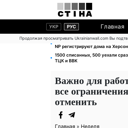
Главная
УКР
РУС
Продолжая просматривать Ukrainianwall.com Вы подт
Помощь людям с инвалидностью I-
NP регистрируют дома на Херсо
1500 списанных, 500 уехали сра
ТЦК и ВВК
Важно для рабо
все ограничения
отменить
Главная
»
Неделя