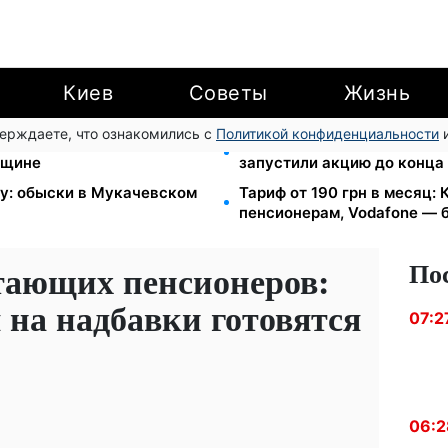
Киев
Советы
Жизнь
верждаете, что ознакомились с
Политикой конфиденциальности
и
II группы: DRC, Acted и
Кэшбек до 40% на Netflix 
нщине
запустили акцию до конца
зу: обыски в Мукачевском
Тариф от 190 грн в месяц: К
пенсионерам, Vodafone — б
По
тающих пенсионеров:
 на надбавки готовятся
07:2
06:2