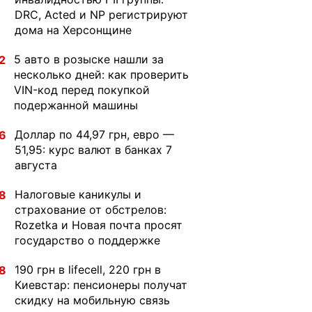
DRC, Acted и NP регистрируют
дома на Херсонщине
5 авто в розыске нашли за
2
несколько дней: как проверить
VIN-код перед покупкой
подержанной машины
Доллар по 44,97 грн, евро —
6
51,95: курс валют в банках 7
августа
Налоговые каникулы и
8
страхование от обстрелов:
Rozetka и Новая почта просят
государство о поддержке
190 грн в lifecell, 220 грн в
8
Киевстар: пенсионеры получат
скидку на мобильную связь