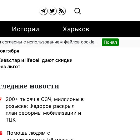
Истории
Харьков
 согласны с использованием файлов cookie.
Понял
и YouTube: Ощадбанк и Mastercard
 октября
иевстар и lifecell дают скидки
ез льгот
следние новости
200+ тысяч в СЗЧ, миллионы в
7
розыске: Федоров раскрыл
план реформы мобилизации и
ТЦК
Помощь людям с
8
инвалидностью I-II группы: