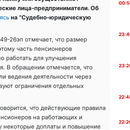
00:5
еские лица-предприниматели. Об
ясь
на "Судебно-юридическую
23:4
9-26эп отмечает, что размер
этому часть пенсионеров
о работать для улучшения
23:2
. В обращении отмечается, что
ли ведения деятельности через
вуют ограничения отдельных
22:4
говорится, что действующие правила
енсионеров на работающих и
22:2
у некоторые доплаты и повышение