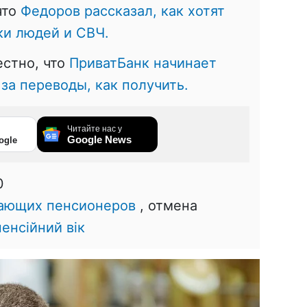
что
Федоров рассказал, как хотят
ки людей и СВЧ.
естно, что
ПриватБанк начинает
за переводы, как получить.
Читайте нас у
Google News
ogle
0
тающих пенсионеров
, отмена
пенсійний вік