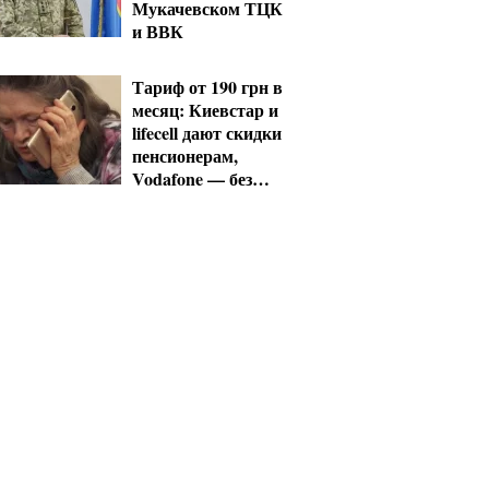
Мукачевском ТЦК
и ВВК
Тариф от 190 грн в
месяц: Киевстар и
lifecell дают скидки
пенсионерам,
Vodafone — без
льгот