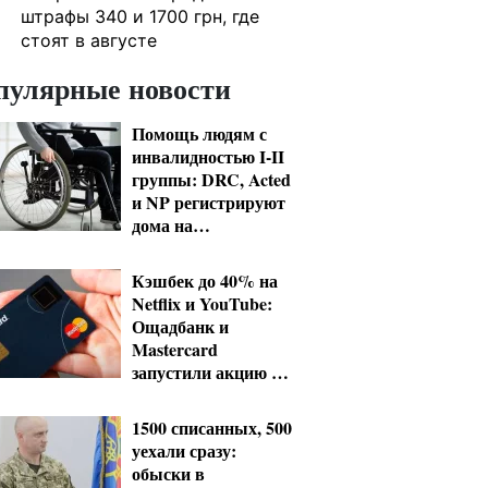
штрафы 340 и 1700 грн, где
стоят в августе
пулярные новости
Помощь людям с
инвалидностью I-II
группы: DRC, Acted
и NP регистрируют
дома на
Херсонщине
Кэшбек до 40% на
Netflix и YouTube:
Ощадбанк и
Mastercard
запустили акцию до
конца октября
1500 списанных, 500
уехали сразу:
обыски в