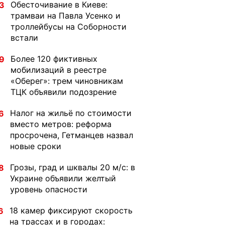
Обесточивание в Киеве:
3
трамваи на Павла Усенко и
троллейбусы на Соборности
встали
Более 120 фиктивных
9
мобилизаций в реестре
«Оберег»: трем чиновникам
ТЦК объявили подозрение
Налог на жильё по стоимости
6
вместо метров: реформа
просрочена, Гетманцев назвал
новые сроки
Грозы, град и шквалы 20 м/с: в
8
Украине объявили желтый
уровень опасности
18 камер фиксируют скорость
6
на трассах и в городах: