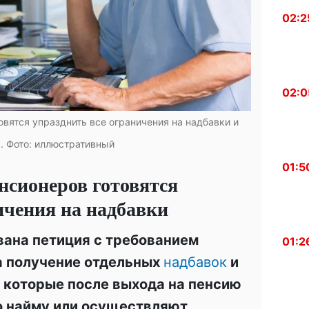
02:2
02:0
вятся упразднить все ограничения на надбавки и
. Фото: иллюстративный
01:5
нсионеров готовятся
ичения на надбавки
вана петиция с требованием
01:2
а получение отдельных
надбавок
и
, которые после выхода на пенсию
о найму или осуществляют