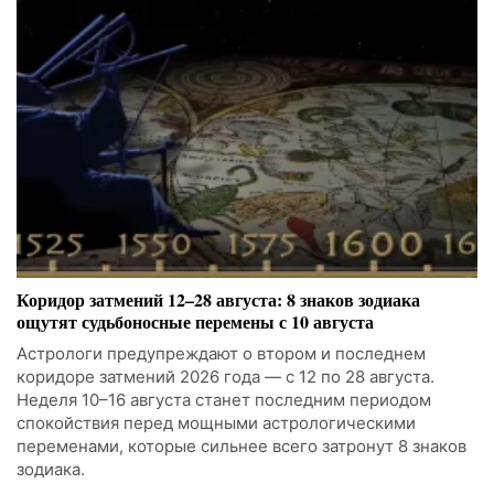
Коридор затмений 12–28 августа: 8 знаков зодиака
ощутят судьбоносные перемены с 10 августа
Астрологи предупреждают о втором и последнем
коридоре затмений 2026 года — с 12 по 28 августа.
Неделя 10–16 августа станет последним периодом
спокойствия перед мощными астрологическими
переменами, которые сильнее всего затронут 8 знаков
зодиака.