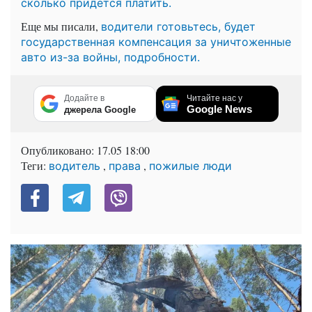
сколько придется платить.
Еще мы писали,
водители готовьтесь, будет
государственная компенсация за уничтоженные
авто из-за войны, подробности.
Додайте в
Читайте нас у
Google News
джерела Google
Опубликовано:
17.05 18:00
Теги:
,
,
водитель
права
пожилые люди