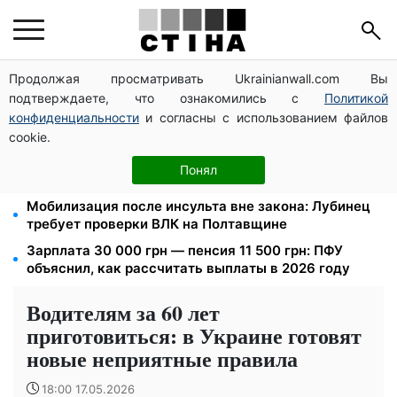
Продолжая просматривать Ukrainianwall.com Вы
Тарифы на воду взлетели до 91,24 грн/куб, газ
подтверждаете, что ознакомились с
Политикой
может достичь 15 грн: коммунальные цены в
августе
конфиденциальности
и согласны с использованием файлов
cookie.
Субсидии отменят, льготы на коммуналку
аннулируют: ПФУ проверяет доходы пенсионеров в
Понял
августе
Мобилизация после инсульта вне закона: Лубинец
требует проверки ВЛК на Полтавщине
Зарплата 30 000 грн — пенсия 11 500 грн: ПФУ
объяснил, как рассчитать выплаты в 2026 году
Водителям за 60 лет
приготовиться: в Украине готовят
новые неприятные правила
18:00 17.05.2026