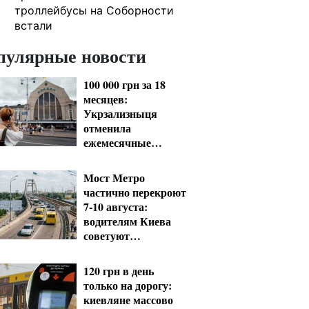
троллейбусы на Соборности
встали
пулярные новости
100 000 грн за 18
месяцев:
Укрзализныця
отменила
ежемесячные
выплаты
мобилизованным
Мост Метро
частично перекроют
7-10 августа:
водителям Киева
советуют
планировать объезд
120 грн в день
только на дорогу:
киевляне массово