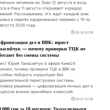
нечное затмение во Льве 12 августа и вход
рса в Рака 11 августа открывают коридор
тмений. Рассказываем, что ждет каждый знак
диака в неделю кардинальных перемен с 10 по
августа 2026 года.
09:30 07.08
фровизация дел и ВВК: юрист
насийчук — почему проверки ТЦК не
ботают без смены системы
ист Юрий Танасийчук в эфире Киев24
ъяснил, почему проверки ТЦК и ВВК не
особны побороть коррупцию без
ндаментальной перестройки системы.
ючевое решение — цифровизация личных дел и
оцессов военно-врачебных комиссий.
09:07 07.08
0 000 грн за 18 месяцев: Укрзализныця