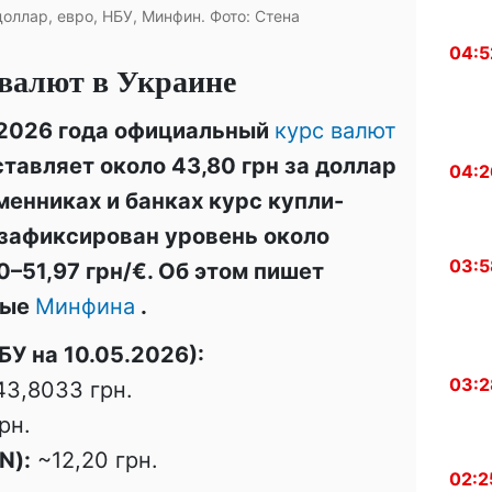
доллар, евро, НБУ, Минфин. Фото: Стена
04:5
 валют в Украине
 2026 года официальный
курс валют
ставляет около 43,80 грн за доллар
04:2
бменниках и банках курс купли-
зафиксирован уровень около
03:5
0–51,97 грн/€. Об этом пишет
ные
Минфина
.
У на 10.05.2026):
03:2
3,8033 грн.
рн.
N):
~12,20 грн.
02:2