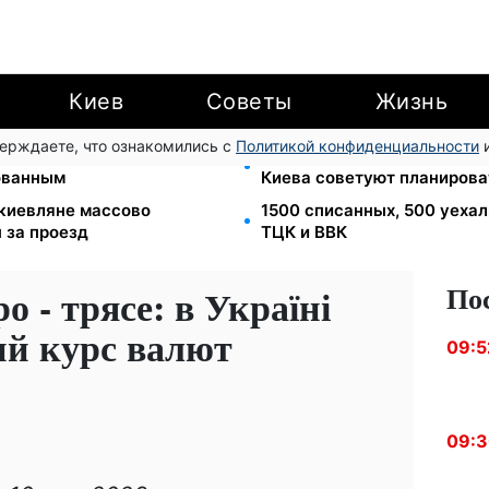
Киев
Советы
Жизнь
верждаете, что ознакомились с
Политикой конфиденциальности
и
зализныця отменила
Мост Метро частично пере
ованным
Киева советуют планирова
: киевляне массово
1500 списанных, 500 уеха
 за проезд
ТЦК и ВВК
По
о - трясе: в Україні
ий курс валют
09:5
09: