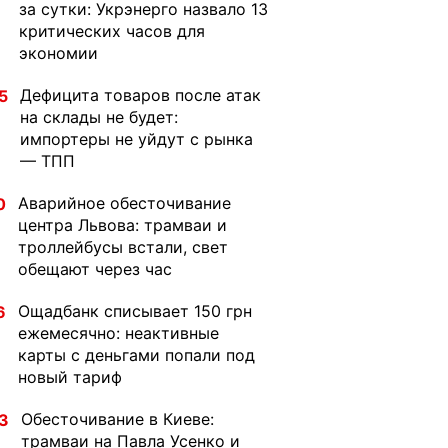
за сутки: Укрэнерго назвало 13
критических часов для
экономии
Дефицита товаров после атак
5
на склады не будет:
импортеры не уйдут с рынка
— ТПП
Аварийное обесточивание
0
центра Львова: трамваи и
троллейбусы встали, свет
обещают через час
Ощадбанк списывает 150 грн
6
ежемесячно: неактивные
карты с деньгами попали под
новый тариф
Обесточивание в Киеве:
3
трамваи на Павла Усенко и