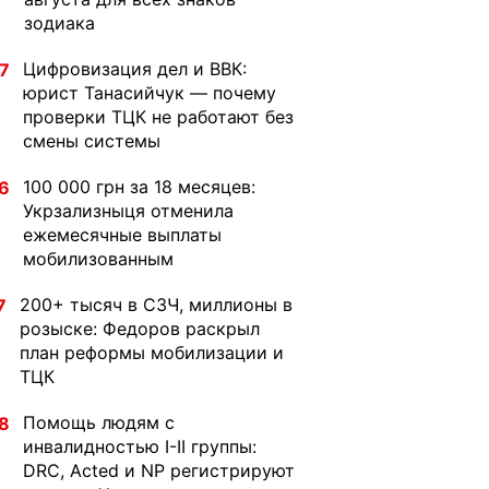
зодиака
Цифровизация дел и ВВК:
7
юрист Танасийчук — почему
проверки ТЦК не работают без
смены системы
100 000 грн за 18 месяцев:
6
Укрзализныця отменила
ежемесячные выплаты
мобилизованным
200+ тысяч в СЗЧ, миллионы в
7
розыске: Федоров раскрыл
план реформы мобилизации и
ТЦК
Помощь людям с
8
инвалидностью I-II группы:
DRC, Acted и NP регистрируют