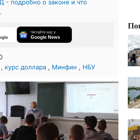
- подробно о законе и что
.
По
Читайте нас у
Google News
ogle
0
,
курс доллара
,
Минфин
,
НБУ