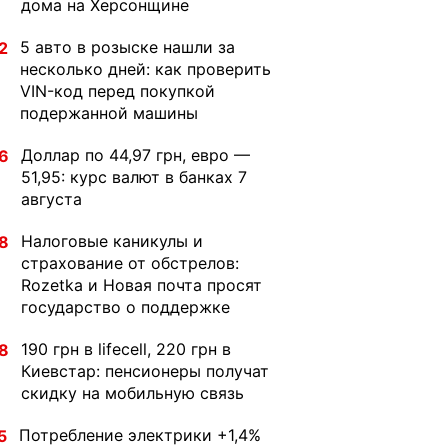
дома на Херсонщине
5 авто в розыске нашли за
2
несколько дней: как проверить
VIN-код перед покупкой
подержанной машины
Доллар по 44,97 грн, евро —
6
51,95: курс валют в банках 7
августа
Налоговые каникулы и
8
страхование от обстрелов:
Rozetka и Новая почта просят
государство о поддержке
190 грн в lifecell, 220 грн в
8
Киевстар: пенсионеры получат
скидку на мобильную связь
Потребление электрики +1,4%
5