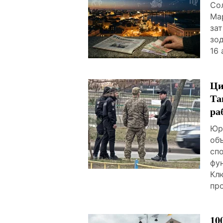
Сол
Ма
за
зо
16 
Ци
Та
ра
Юр
об
сп
фу
Кл
пр
10