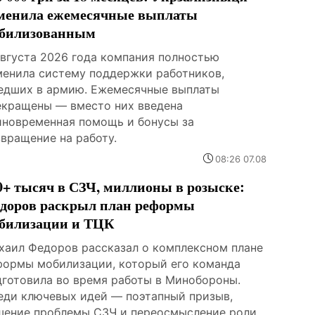
менила ежемесячные выплаты
билизованным
августа 2026 года компания полностью
менила систему поддержки работников,
едших в армию. Ежемесячные выплаты
екращены — вместо них введена
иновременная помощь и бонусы за
звращение на работу.
08:26 07.08
0+ тысяч в СЗЧ, миллионы в розыске:
доров раскрыл план реформы
билизации и ТЦК
хаил Федоров рассказал о комплексном плане
формы мобилизации, который его команда
дготовила во время работы в Минобороны.
еди ключевых идей — поэтапный призыв,
шение проблемы СЗЧ и переосмысление роли