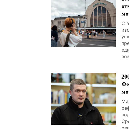
от
мо
С 
из
уш
пр
ед
во
20
Фе
мо
Ми
ре
по
Ср
ре