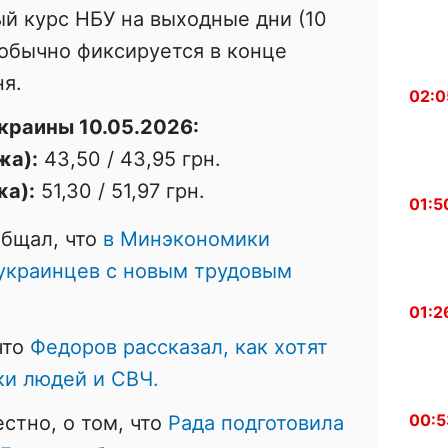
й курс НБУ на выходные дни (10
 обычно фиксируется в конце
я.
02:0
краины 10.05.2026:
жа):
43,50 / 43,95 грн.
жа):
51,30 / 51,97 грн.
01:5
общал, что
в Минэкономики
 украинцев с новым трудовым
01:2
что
Федоров рассказал, как хотят
ки людей и СВЧ.
00:5
стно, о том, что
Рада подготовила