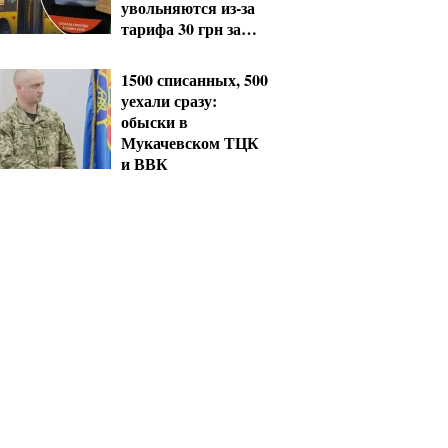
увольняются из-за
тарифа 30 грн за
проезд
1500 списанных, 500
уехали сразу:
обыски в
Мукачевском ТЦК
и ВВК