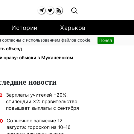
Истории
Харьков
 согласны с использованием файлов cookie.
Понял
кроют 7-10 августа: водителям
ть объезд
ли сразу: обыски в Мукачевском
следние новости
Зарплаты учителей +20%,
2
стипендии ×2: правительство
повышает выплаты с сентября
Солнечное затмение 12
30
августа: гороскоп на 10–16
августа для всех знаков