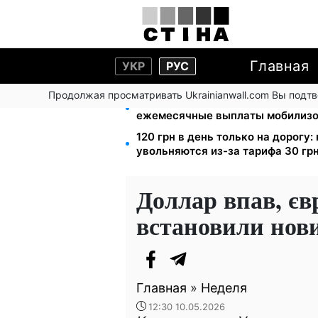
Главная
УКР
РУС
Продолжая просматривать Ukrainianwall.com Вы подт
100 000 грн за 18 месяцев: Укр
ежемесячные выплаты мобилиз
120 грн в день только на дорогу
увольняются из-за тарифа 30 грн
Доллар впав, євр
встановили нов
Главная
»
Неделя
12:30 10.05.2026