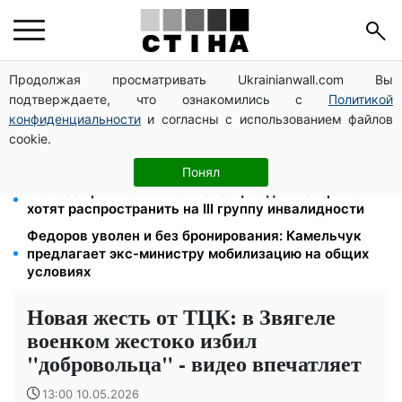
Продолжая просматривать Ukrainianwall.com Вы
Фейковые сайты сервисных центров МВД:
подтверждаете, что ознакомились с
Политикой
мошенники выманивают деньги у водителей перед
выездом за границу
конфиденциальности
и согласны с использованием файлов
cookie.
Яйца от 19,90 грн за десяток: АТБ, Сильпо, Varus и
Ашан переписали ценники в августе
Понял
120 000 грн на авто: компенсацию для ветеранов
хотят распространить на III группу инвалидности
Федоров уволен и без бронирования: Камельчук
предлагает экс-министру мобилизацию на общих
условиях
Новая жесть от ТЦК: в Звягеле
военком жестоко избил
"добровольца" - видео впечатляет
13:00 10.05.2026