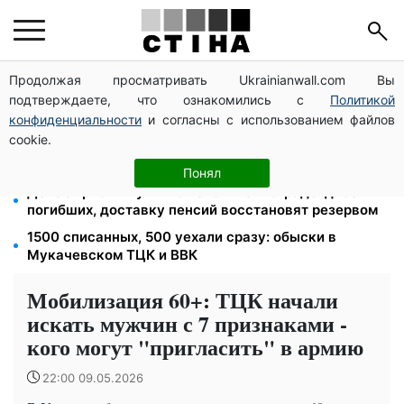
Продолжая просматривать Ukrainianwall.com Вы
26 000 подписей — Зеленский поручил СНБО
подтверждаете, что ознакомились с
Политикой
лишать водителей прав за систематические
нарушения
конфиденциальности
и согласны с использованием файлов
cookie.
Зарплаты учителей +20%, стипендии ×2:
правительство повышает выплаты с сентября
Понял
Депо Укрпочты уничтожено в Павлограде: двое
погибших, доставку пенсий восстановят резервом
1500 списанных, 500 уехали сразу: обыски в
Мукачевском ТЦК и ВВК
Мобилизация 60+: ТЦК начали
искать мужчин с 7 признаками -
кого могут "пригласить" в армию
22:00 09.05.2026