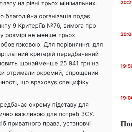
20:2
плату на рівні трьох мінімальних.
о благодійна організація подає
нкту 9 Критеріїв №76, вимога про
20:0
у розмірі не менше трьох
 обов'язковою. Для порівняння: для
арплатний критерій передбачений
ановить щонайменше 25 941 грн на
19:5
ики отримали окремий, спрощений
чності, що враховує специфіку
.
19:0
ередбачає окрему підставу для
тично важливою для потреб ЗСУ.
По
іб приватного права, установчі