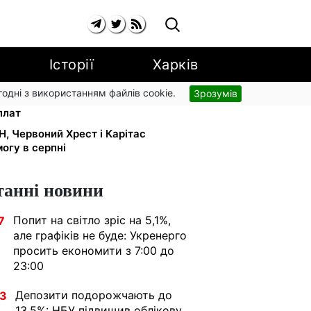
Історії
Харків
згодні з використанням файлів cookie.
Зрозумів
ь, 1 млн — родині загиблого: ПФУ
плат
Н, Червоний Хрест і Карітас
огу в серпні
танні новини
Попит на світло зріс на 5,1%,
7
але графіків не буде: Укренерго
просить економити з 7:00 до
23:00
Депозити подорожчають до
33
13,5%: НБУ підвищив облікову