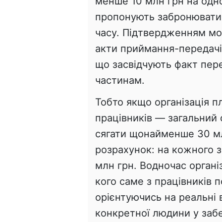
менше 10 млн грн на одно
пропонують забронювати н
часу. Підтвердженням мо
акти приймання-передачі,
що засвідчують факт пер
частинам.
Тобто якщо організація 
працівників — загальний 
сягати щонайменше 30 мл
розрахунок: на кожного 
млн грн. Водночас органі
кого саме з працівників 
орієнтуючись на реальні 
конкретної людини у забе