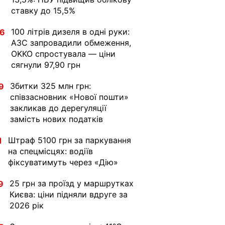
ставку до 15,5%
100 літрів дизеля в одні руки:
36
АЗС запровадили обмеження,
OKKO спростувала — ціни
сягнули 97,90 грн
Збитки 325 млн грн:
9
співзасновник «Нової пошти»
закликав до дерегуляції
замість нових податків
Штраф 5100 грн за паркування
1
на спецмісцях: водіїв
фіксуватимуть через «Дію»
25 грн за проїзд у маршрутках
9
Києва: ціни підняли вдруге за
2026 рік