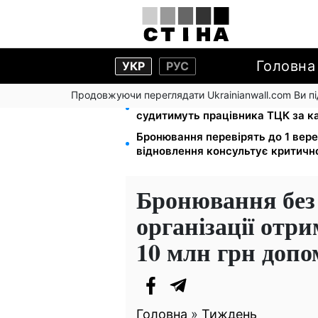
Головна
УКР
РУС
Продовжуючи переглядати Ukrainianwall.com Ви 
Прикував кайданками до драбини 
судитимуть працівника ТЦК за к
Бронювання перевірять до 1 вере
відновлення консультує критичн
Бронювання без 
організації отр
10 млн грн доп
Головна
»
Тиждень