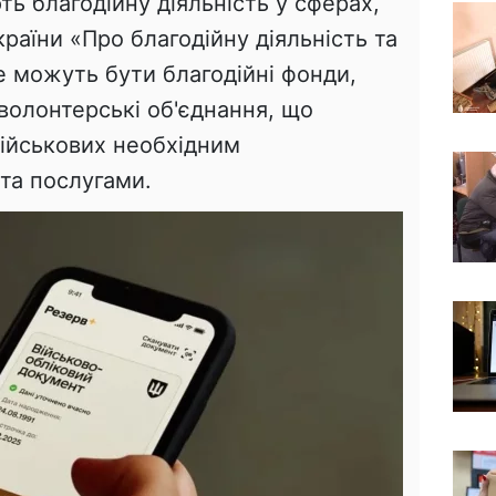
ь благодійну діяльність у сферах,
аїни «Про благодійну діяльність та
Це можуть бути благодійні фонди,
 волонтерські об'єднання, що
ійськових необхідним
та послугами.