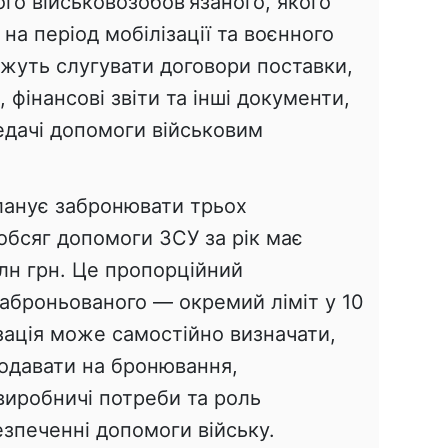
го військовозобов'язаного, якого
а період мобілізації та воєнного
жуть слугувати договори поставки,
 фінансові звіти та інші документи,
едачі допомоги військовим
планує забронювати трьох
обсяг допомоги ЗСУ за рік має
н грн. Це пропорційний
заброньованого — окремий ліміт у 10
зація може самостійно визначати,
подавати на бронювання,
виробничі потреби та роль
зпеченні допомоги війську.