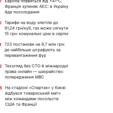
Європа плавиться від +41°C,
7
Франція зупиняє АЕС: в Україну
йде похолодання
Тарифи на воду злетіли до
0
91,24 грн/куб, газ може сягнути
15 грн: комунальні ціни в серпні
723 постанови на 9,7 млн грн:
8
де найбільше штрафують за
перевантаження фур
Техогляд без СТО й міжнародні
2
права онлайн — шахрайство:
попередження МВС
На стадіоні «Спартак» у Києві
5
відбувся товариський матч
між командами посольств
США та Франції