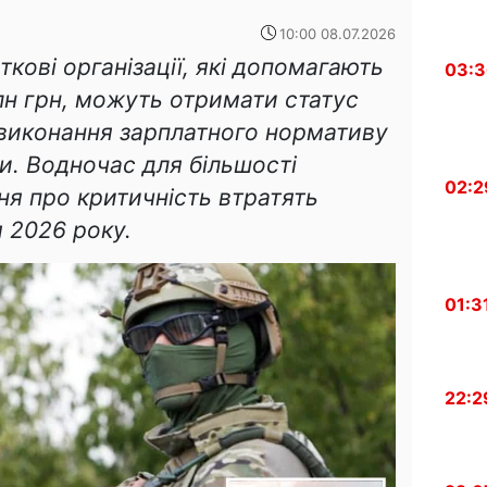
10:00 08.07.2026
ткові організації, які допомагають
03:
лн грн, можуть отримати статус
виконання зарплатного нормативу
ти. Водночас для більшості
02:2
ня про критичність втратять
я 2026 року.
01:3
22:2