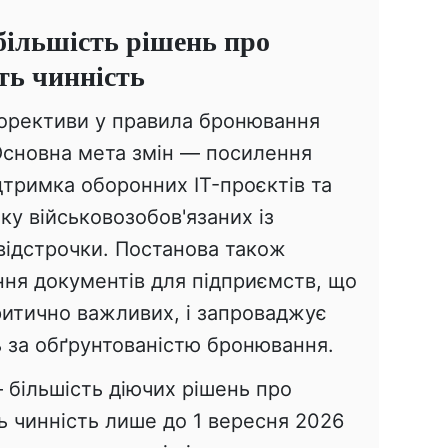
 більшість рішень про
ть чинність
корективи у правила бронювання
сновна мета змін — посилення
дтримка оборонних IT-проєктів та
іку військовозобов'язаних із
відстрочки. Постанова також
ня документів для підприємств, що
ритично важливих, і запроваджує
 за обґрунтованістю бронювання.
більшість діючих рішень про
ь чинність лише до 1 вересня 2026