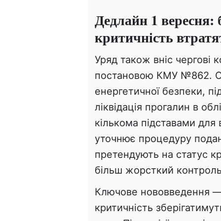
Дедлайн 1 вересня:
критичність втратя
Уряд також вніс чергові 
постановою КМУ №862. О
енергетичної безпеки, пі
ліквідація прогалин в обл
кількома підставами для 
уточнює процедуру подан
претендують на статус к
більш жорсткий контроль
Ключове нововведення — 
критичність зберігатимут