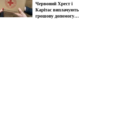
Червоний Хрест і
Карітас виплачують
грошову допомогу в
серпні