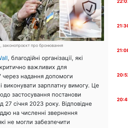
22:0
21:3
я, законопроєкт про бронювання
21:0
all
, благодійні організації, які
 критично важливих для
20:5
 через надання допомоги
ні виконувати зарплатну вимогу. Це
щодо застосування постанови
20:4
д 27 січня 2023 року. Відповідне
іддю на численні звернення
які не могли забезпечити