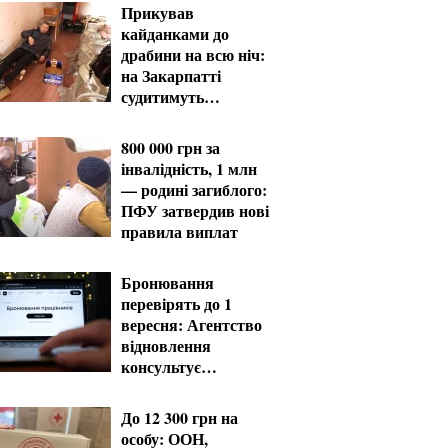
Прикував
кайданками до
драбини на всю ніч:
на Закарпатті
судитимуть
працівника ТЦК за
катування
800 000 грн за
інвалідність, 1 млн
— родині загиблого:
ПФУ затвердив нові
правила виплат
Бронювання
перевірять до 1
вересня: Агентство
відновлення
консультує
критично важливі
підприємства
До 12 300 грн на
особу: ООН,