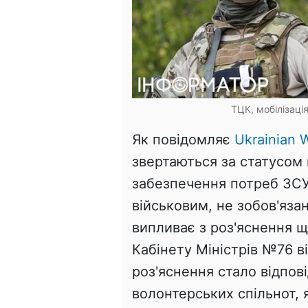
ТЦК, мобілізаці
Як повідомляє
Ukrainian W
звертаються за статусом
забезпечення потреб ЗСУ
військовим, не зобов'яза
випливає з роз'яснення 
Кабінету Міністрів №76 ві
роз'яснення стало відпов
волонтерських спільнот, 