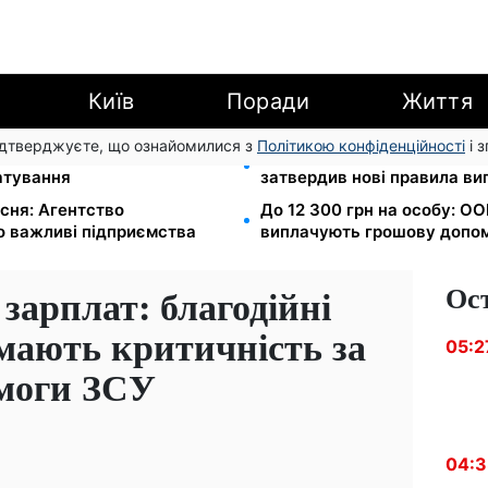
Київ
Поради
Життя
підтверджуєте, що ознайомилися з
Політикою конфіденційності
і 
на всю ніч: на Закарпатті
800 000 грн за інвалідніст
атування
затвердив нові правила ви
сня: Агентство
До 12 300 грн на особу: ОО
о важливі підприємства
виплачують грошову допом
Ос
зарплат: благодійні
имають критичність за
05:2
омоги ЗСУ
04: