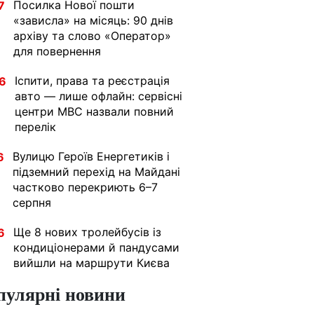
Посилка Нової пошти
7
«зависла» на місяць: 90 днів
архіву та слово «Оператор»
для повернення
Іспити, права та реєстрація
6
авто — лише офлайн: сервісні
центри МВС назвали повний
перелік
Вулицю Героїв Енергетиків і
6
підземний перехід на Майдані
частково перекриють 6–7
серпня
Ще 8 нових тролейбусів із
6
кондиціонерами й пандусами
вийшли на маршрути Києва
пулярні новини