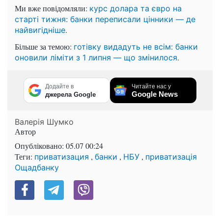
Ми вже повідомляли:
курс долара та євро на
старті тижня: банки переписали цінники — де
.
найвигідніше
Більше за темою:
готівку видадуть не всім: банки
.
оновили ліміти з 1 липня — що змінилося
Додайте в
Читайте нас у
Google News
джерела Google
Валерія Шумко
Автор
Опубліковано:
05.07 00:24
Теги:
,
,
,
приватизация
банки
НБУ
приватизація
Ощадбанку