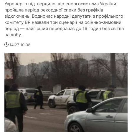
Укренерго підтвердило, що енергосистема України
пройшла період рекордної спеки без графіків
відключень. Водночас народні депутати з профільного
комітету ВР назвали три сценарії на осінньо-зимовий
період — найгірший передбачає до 16 годин без світла
на добу.
14:27 10.08