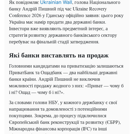
Як повідомляє
, голова Національного
Ukrainian Wall
банку Андрій Пишний під час Ukraine Recovery
Conference 2026 у Гданську офіційно заявив: цього року
Україна має намір продати два державні банки.
Інвестори вже виявляють предметний інтерес, а
стратегія розвитку державного банківського сектору
перебуває на фінальній стадії затвердження.
Які банки виставлять на продаж
Головними кандидатами на приватизацію залишаються
ПриватБанк та Ощадбанк — два найбільші державні
банки країни. Андрій Пишний не виключив
можливості продажу жодного з них: «Приват — чому б
і ні? Ощад — чому б і ні?».
За словами голови НБУ, у кожного держбанку є свої
напрацювання та домовленості з потенційними
покупцями. Зокрема, до процесу підключилися
Європейський банк реконструкції та розвитку (ЄБРР),
Міжнародна фінансова корпорація (IFC) та інші