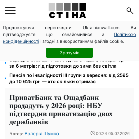
Продовжуючи переглядати Ukrainianwall.com Ви
Долар по 44,50 грн, євро — 51,34: курс валют у
підтверджуєте, що ознайомилися з
Політикою
банках 9 серпня
конфіденційності
і згодні з використанням файлів cookie.
Посвідчення водія та техпаспорт відновлять
безкоштовно: умова від сервісних центрів МВС
Зрозумів
Зарядна станція 1 кВт·год на 8 годин, генератор —
за 6 метрів: гід підготовки до зими без світла
Пенсія по інвалідності III групи з вересня: від 2595
до 10 625 грн — хто скільки отримає
ПриватБанк та Ощадбанк
продадуть у 2026 році: НБУ
підтвердив приватизацію двох
держбанків
Автор:
Валерія Шумко
00:24 05.07.2026