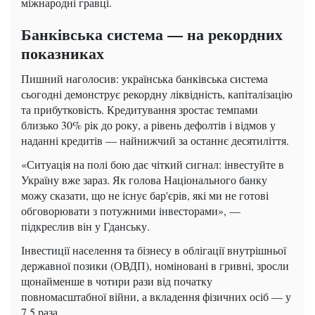
міжнародні гравці.
Банківська система — на рекордних
показниках
Пишний наголосив: українська банківська система
сьогодні демонструє рекордну ліквідність, капіталізацію
та прибутковість. Кредитування зростає темпами
близько 30% рік до року, а рівень дефолтів і відмов у
наданні кредитів — найнижчий за останнє десятиліття.
«Ситуація на полі бою дає чіткий сигнал: інвестуйте в
Україну вже зараз. Як голова Національного банку
можу сказати, що не існує бар'єрів, які ми не готові
обговорювати з потужними інвесторами», —
підкреслив він у Гданську.
Інвестиції населення та бізнесу в облігації внутрішньої
державної позики (ОВДП), номіновані в гривні, зросли
щонайменше в чотири рази від початку
повномасштабної війни, а вкладення фізичних осіб — у
7,5 раза.