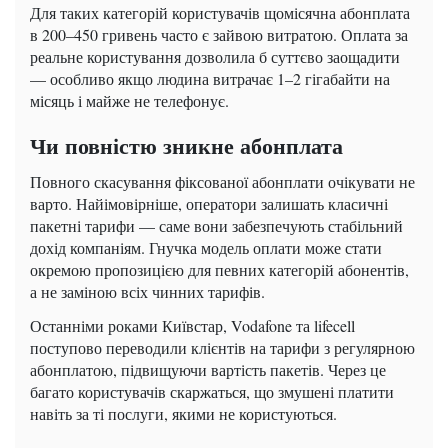
Для таких категорій користувачів щомісячна абонплата
в 200–450 гривень часто є зайвою витратою. Оплата за
реальне користування дозволила б суттєво заощадити
— особливо якщо людина витрачає 1–2 гігабайти на
місяць і майже не телефонує.
Чи повністю зникне абонплата
Повного скасування фіксованої абонплати очікувати не
варто. Найімовірніше, оператори залишать класичні
пакетні тарифи — саме вони забезпечують стабільний
дохід компаніям. Гнучка модель оплати може стати
окремою пропозицією для певних категорій абонентів,
а не заміною всіх чинних тарифів.
Останніми роками Київстар, Vodafone та lifecell
поступово переводили клієнтів на тарифи з регулярною
абонплатою, підвищуючи вартість пакетів. Через це
багато користувачів скаржаться, що змушені платити
навіть за ті послуги, якими не користуються.