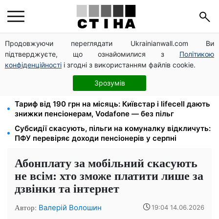
Продовжуючи переглядати Ukrainianwall.com Ви
Директорка ДОЗ Києва Тетяна Мостепан:
підтверджуєте, що ознайомилися з
Політикою
Демографічна криза потребує нових рішень уже
сьогодні
конфіденційності
і згодні з використанням файлів cookie.
Пенсійна реформа у вересні: добровільні
Зрозумів
накопичення й перегляд спецпенсій суддів
Тариф від 190 грн на місяць: Київстар і lifecell дають
знижки пенсіонерам, Vodafone — без пільг
Субсидії скасують, пільги на комуналку відкличуть:
ПФУ перевіряє доходи пенсіонерів у серпні
Абонплату за мобільний скасують
не всім: хто зможе платити лише за
дзвінки та інтернет
Автор:
Валерій Волошин
19:04 14.06.2026