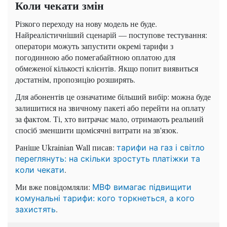
Коли чекати змін
Різкого переходу на нову модель не буде.
Найреалістичніший сценарій — поступове тестування:
оператори можуть запустити окремі тарифи з
погодинною або помегабайтною оплатою для
обмеженої кількості клієнтів. Якщо попит виявиться
достатнім, пропозицію розширять.
Для абонентів це означатиме більший вибір: можна буде
залишитися на звичному пакеті або перейти на оплату
за фактом. Ті, хто витрачає мало, отримають реальний
спосіб зменшити щомісячні витрати на зв'язок.
Раніше Ukrainian Wall писав:
тарифи на газ і світло
переглянуть: на скільки зростуть платіжки та
.
коли чекати
Ми вже повідомляли:
МВФ вимагає підвищити
комунальні тарифи: кого торкнеться, а кого
.
захистять