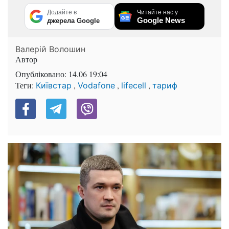
Додайте в
Читайте нас у
Google News
джерела Google
Валерій Волошин
Автор
Опубліковано:
14.06 19:04
Теги:
,
,
,
Київстар
Vodafone
lifecell
тариф