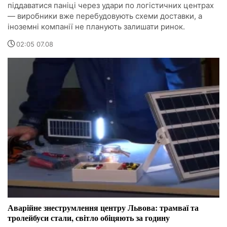
піддаватися паніці через удари по логістичних центрах
— виробники вже перебудовують схеми доставки, а
іноземні компанії не планують залишати ринок.
02:05 07.08
Аварійне знеструмлення центру Львова: трамваї та
тролейбуси стали, світло обіцяють за годину