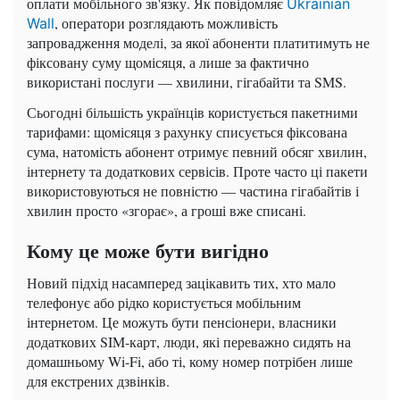
оплати мобільного зв'язку. Як повідомляє
Ukrainian
, оператори розглядають можливість
Wall
запровадження моделі, за якої абоненти платитимуть не
фіксовану суму щомісяця, а лише за фактично
використані послуги — хвилини, гігабайти та SMS.
Сьогодні більшість українців користується пакетними
тарифами: щомісяця з рахунку списується фіксована
сума, натомість абонент отримує певний обсяг хвилин,
інтернету та додаткових сервісів. Проте часто ці пакети
використовуються не повністю — частина гігабайтів і
хвилин просто «згорає», а гроші вже списані.
Кому це може бути вигідно
Новий підхід насамперед зацікавить тих, хто мало
телефонує або рідко користується мобільним
інтернетом. Це можуть бути пенсіонери, власники
додаткових SIM-карт, люди, які переважно сидять на
домашньому Wi-Fi, або ті, кому номер потрібен лише
для екстрених дзвінків.