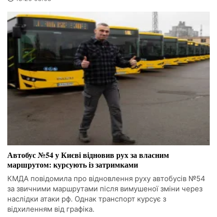
Автобус №54 у Києві відновив рух за власним
маршрутом: курсують із затримками
КМДА повідомила про відновлення руху автобусів №54
за звичними маршрутами після вимушеної зміни через
наслідки атаки рф. Однак транспорт курсує з
відхиленням від графіка.