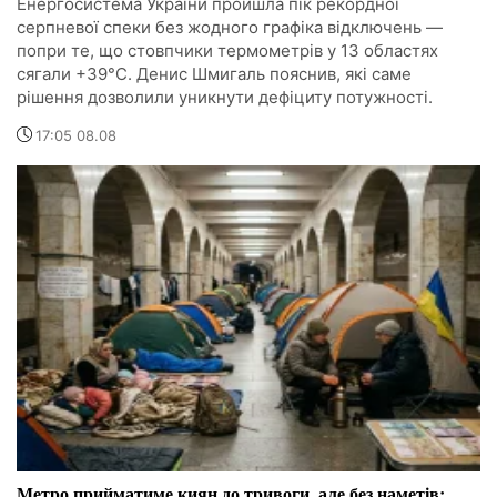
Енергосистема України пройшла пік рекордної
серпневої спеки без жодного графіка відключень —
попри те, що стовпчики термометрів у 13 областях
сягали +39°C. Денис Шмигаль пояснив, які саме
рішення дозволили уникнути дефіциту потужності.
17:05 08.08
Метро прийматиме киян до тривоги, але без наметів: