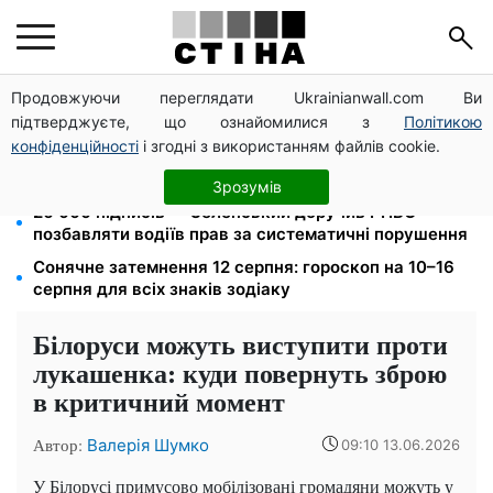
Продовжуючи переглядати Ukrainianwall.com Ви
Яйця від 19,90 грн за десяток: АТБ, Сільпо, Varus та
підтверджуєте, що ознайомилися з
Політикою
Ашан переписали цінники в серпні
конфіденційності
і згодні з використанням файлів cookie.
172 940 грн захистять житло від арешту за
комуналку: з жовтня поріг — 432 тисячі
Зрозумів
26 000 підписів — Зеленський доручив РНБО
позбавляти водіїв прав за систематичні порушення
Сонячне затемнення 12 серпня: гороскоп на 10–16
серпня для всіх знаків зодіаку
Білоруси можуть виступити проти
лукашенка: куди повернуть зброю
в критичний момент
Автор:
Валерія Шумко
09:10 13.06.2026
У Білорусі примусово мобілізовані громадяни можуть у