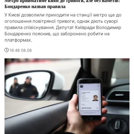
Метро прийматиме киян до тривоги, але без наметів:
Бондаренко назвав правила
У Києві дозволили приходити на станції метро ще до
оголошення повітряної тривоги, однак діють суворі
правила співіснування. Депутат Київради Володимир
Бондаренко пояснив, що заборонено робити на
платформах.
16:48 08.08