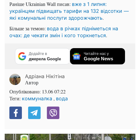
Раніше Ukrainian Wall писав:
вже з 1 липня:
українцям підвищать тарифи на 132 відсотки —
.
які комунальні послуги здорожчають
Більше за темою:
вода в річках підніметься на
.
очах: де чекати змін і кого торкнеться
Додайте в
Читайте нас у
Google News
джерела Google
Адріана Нікітіна
Автор
Опубліковано:
13.06 07:22
Теги:
,
коммуналка
вода