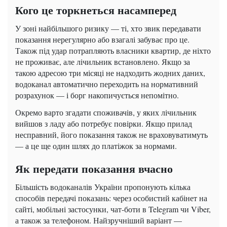
Кого це торкнеться насамперед
У зоні найбільшого ризику — ті, хто звик передавати
показання нерегулярно або взагалі забуває про це.
Також під удар потрапляють власники квартир, де ніхто
не проживає, але лічильник встановлено. Якщо за
такою адресою три місяці не надходить жодних даних,
водоканал автоматично переходить на нормативний
розрахунок — і борг накопичується непомітно.
Окремо варто згадати споживачів, у яких лічильник
вийшов з ладу або потребує повірки. Якщо прилад
несправний, його показання також не враховуватимуть
— а це ще один шлях до платіжок за нормами.
Як передати показання вчасно
Більшість водоканалів України пропонують кілька
способів передачі показань: через особистий кабінет на
сайті, мобільні застосунки, чат-боти в Telegram чи Viber,
а також за телефоном. Найзручніший варіант —