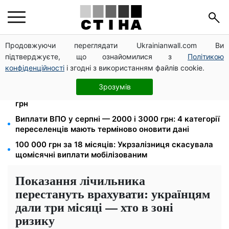
Продовжуючи переглядати Ukrainianwall.com Ви
Федоров звільнений і без бронювання: Камельчук
підтверджуєте, що ознайомилися з
Політикою
пропонує ексміністру мобілізацію на загальних
умовах
конфіденційності
і згодні з використанням файлів cookie.
Новий знак на центральній вулиці: водіям
Зрозумів
вантажівок заборонили зупинку — штраф до 680
грн
Виплати ВПО у серпні — 2000 і 3000 грн: 4 категорії
переселенців мають терміново оновити дані
100 000 грн за 18 місяців: Укрзалізниця скасувала
щомісячні виплати мобілізованим
Показання лічильника
перестануть врахувати: українцям
дали три місяці — хто в зоні
ризику