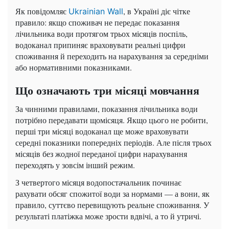
Як повідомляє
, в Україні діє чітке
Ukrainian Wall
правило: якщо споживач не передає показання
лічильника води протягом трьох місяців поспіль,
водоканал припиняє враховувати реальні цифри
споживання й переходить на нарахування за середніми
або нормативними показниками.
Що означають три місяці мовчання
За чинними правилами, показання лічильника води
потрібно передавати щомісяця. Якщо цього не робити,
перші три місяці водоканал ще може враховувати
середні показники попередніх періодів. Але після трьох
місяців без жодної переданої цифри нарахування
переходять у зовсім інший режим.
З четвертого місяця водопостачальник починає
рахувати обсяг спожитої води за нормами — а вони, як
правило, суттєво перевищують реальне споживання. У
результаті платіжка може зрости вдвічі, а то й утричі.