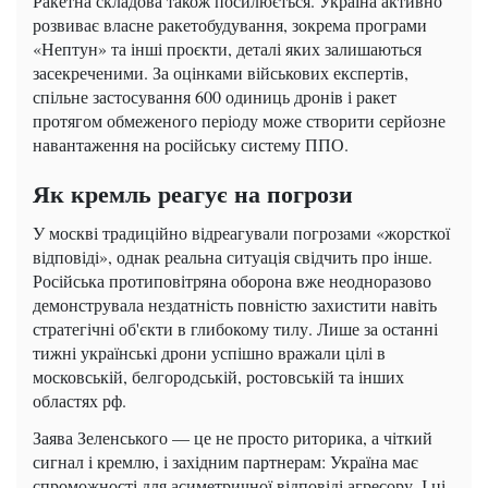
Ракетна складова також посилюється. Україна активно
розвиває власне ракетобудування, зокрема програми
«Нептун» та інші проєкти, деталі яких залишаються
засекреченими. За оцінками військових експертів,
спільне застосування 600 одиниць дронів і ракет
протягом обмеженого періоду може створити серйозне
навантаження на російську систему ППО.
Як кремль реагує на погрози
У москві традиційно відреагували погрозами «жорсткої
відповіді», однак реальна ситуація свідчить про інше.
Російська протиповітряна оборона вже неодноразово
демонструвала нездатність повністю захистити навіть
стратегічні об'єкти в глибокому тилу. Лише за останні
тижні українські дрони успішно вражали цілі в
московській, белгородській, ростовській та інших
областях рф.
Заява Зеленського — це не просто риторика, а чіткий
сигнал і кремлю, і західним партнерам: Україна має
спроможності для асиметричної відповіді агресору. І ці