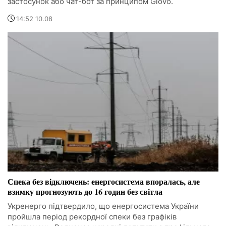
застосунок або чат-бот за принципом Glovo.
14:52 10.08
Спека без відключень: енергосистема впоралась, але
взимку прогнозують до 16 годин без світла
Укренерго підтвердило, що енергосистема України
пройшла період рекордної спеки без графіків