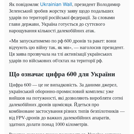
Як повідомляє
, президент Володимир
Ukrainian Wall
Зеленський зробив жорстку заяву щодо подальших
ударів по території російської федерації. За словами
глави держави, Україна готується до суттєвого
нарощування кількості далекобійних атак.
«Ми запускатимемо по рф 600 дронів та ракет: вони
відчують цю війну так, як ми», — наголосив президент.
Ця заява прозвучала на тлі активізації українських
ударів по військових об'єктах на території рф.
Що означає цифра 600 для України
Цифра 600 — це не випадковість. За даними джерел,
український оборонно-промисловий комплекс уже
вийшов на потужності, які дозволяють виробляти сотні
далекобійних дронів щомісяця. Йдеться про
комбіноване застосування різних типів безпілотників —
від FPV-дронів до важких далекобійних апаратів,
здатних долати понад 1000 кілометрів.