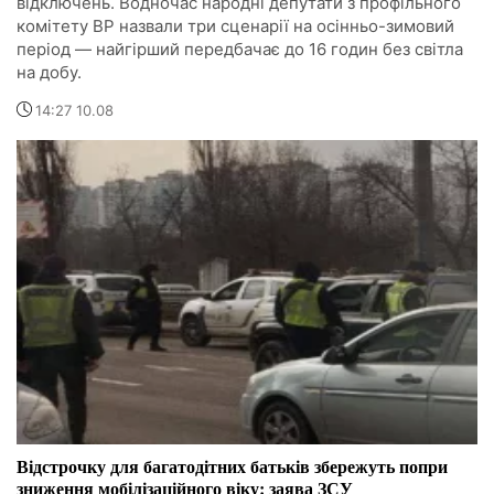
відключень. Водночас народні депутати з профільного
комітету ВР назвали три сценарії на осінньо-зимовий
період — найгірший передбачає до 16 годин без світла
на добу.
14:27 10.08
Відстрочку для багатодітних батьків збережуть попри
зниження мобілізаційного віку: заява ЗСУ