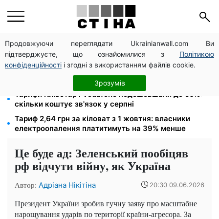
Продовжуючи переглядати Ukrainianwall.com Ви
Тариф на воду злетить до 124,89 грн за куб:
підтверджуєте, що ознайомилися з
Політикою
водоканали готують подвійне підвищення з вересня
конфіденційності
і згодні з використанням файлів cookie.
Найнебезпечніший день — 12 серпня, а 16-те
змінить долю: місячний гороскоп на 10–16 серпня
Зрозумів
Тарифи Київстар і Vodafone подешевшали до 50%:
скільки коштує зв'язок у серпні
Тариф 2,64 грн за кіловат з 1 жовтня: власники
електроопалення платитимуть на 39% менше
Це буде ад: Зеленський пообіцяв
рф відчути війну, як Україна
Автор:
Адріана Нікітіна
20:30 09.06.2026
Президент України зробив гучну заяву про масштабне
нарощування ударів по території країни-агресора. За