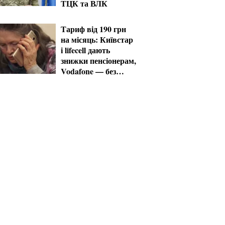
ТЦК та ВЛК
Тариф від 190 грн
на місяць: Київстар
і lifecell дають
знижки пенсіонерам,
Vodafone — без
пільг