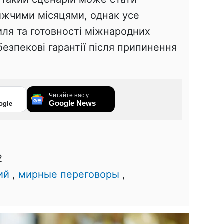
ижчими місяцями, однак усе
мля та готовності міжнародних
безпекові гарантії після припинення
Читайте нас у
Google News
ogle
2
ий
,
мирные переговоры
,