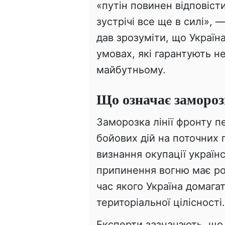
«путін повинен відповіст
зустрічі все ще в силі»,
дав зрозуміти, що Україн
умовах, які гарантують н
майбутньому.
Що означає замороз
Заморозка лінії фронту 
бойових дій на поточних 
визнання окупації україн
припинення вогню має ро
час якого Україна домага
територіальної цілісності.
Експерти зазначають, що