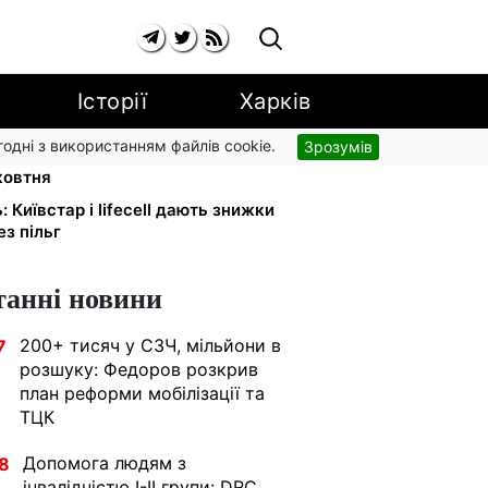
Історії
Харків
згодні з використанням файлів cookie.
Зрозумів
а YouTube: Ощадбанк і Mastercard
жовтня
: Київстар і lifecell дають знижки
з пільг
танні новини
200+ тисяч у СЗЧ, мільйони в
7
розшуку: Федоров розкрив
план реформи мобілізації та
ТЦК
Допомога людям з
8
інвалідністю I-II групи: DRC,