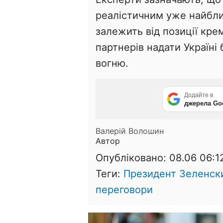
реалістичним уже найбл
залежить від позиції кре
партнерів надати Україні 
вогню.
Додайте в
джерела Go
Валерій Волошин
Автор
Опубліковано:
08.06 06:1
Теги:
Президент Зеленск
переговори