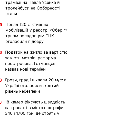
трамваї на Павла Усенка й
тролейбуси на Соборності
стали
Понад 120 фіктивних
9
мобілізацій у реєстрі «Оберіг»:
трьом посадовцям ТЦК
оголосили підозру
Податок на житло за вартістю
6
замість метрів: реформа
прострочена, Гетманцев
назвав нові терміни
Грози, град і шквали 20 м/с: в
8
Україні оголосили жовтий
рівень небезпеки
18 камер фіксують швидкість
6
на трасах і в містах: штрафи
340 і 1700 грн, де стоять у