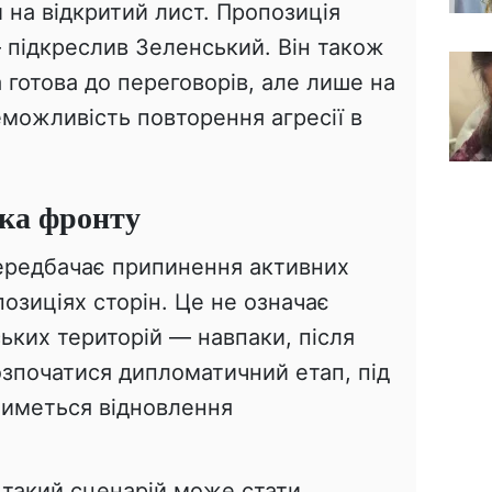
и на відкритий лист. Пропозиція
 — підкреслив Зеленський. Він також
а готова до переговорів, але лише на
еможливість повторення агресії в
ка фронту
передбачає припинення активних
позиціях сторін. Це не означає
ських територій — навпаки, після
зпочатися дипломатичний етап, під
тиметься відновлення
 такий сценарій може стати