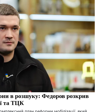
йони в розшуку: Федоров розкрив
ії та ТЦК
мплексний план реформи мобілізації, який