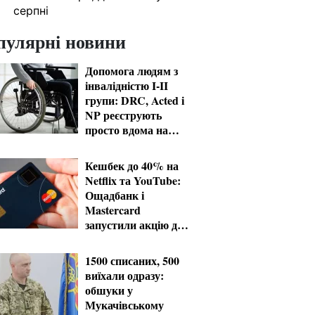
серпні
пулярні новини
Допомога людям з
інвалідністю I-II
групи: DRC, Acted і
NP реєструють
просто вдома на
Херсонщині
Кешбек до 40% на
Netflix та YouTube:
Ощадбанк і
Mastercard
запустили акцію до
кінця жовтня
1500 списаних, 500
виїхали одразу:
обшуки у
Мукачівському