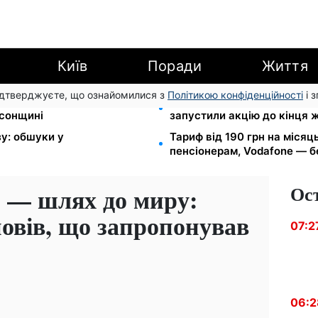
Київ
Поради
Життя
підтверджуєте, що ознайомилися з
Політикою конфіденційності
і 
I групи: DRC, Acted і NP
Кешбек до 40% на Netflix т
рсонщині
запустили акцію до кінця 
зу: обшуки у
Тариф від 190 грн на місяць
пенсіонерам, Vodafone — бе
Ос
и — шлях до миру:
овів, що запропонував
07:2
06:2