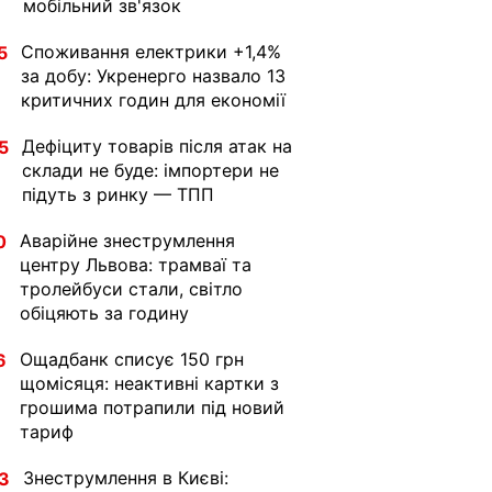
мобільний зв'язок
Споживання електрики +1,4%
5
за добу: Укренерго назвало 13
критичних годин для економії
Дефіциту товарів після атак на
5
склади не буде: імпортери не
підуть з ринку — ТПП
Аварійне знеструмлення
0
центру Львова: трамваї та
тролейбуси стали, світло
обіцяють за годину
Ощадбанк списує 150 грн
6
щомісяця: неактивні картки з
грошима потрапили під новий
тариф
Знеструмлення в Києві:
3