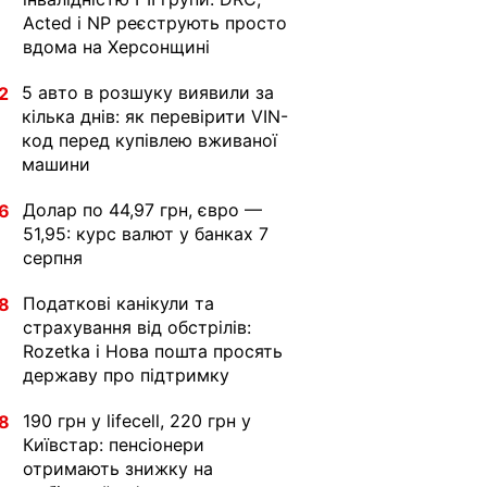
Acted і NP реєструють просто
вдома на Херсонщині
5 авто в розшуку виявили за
2
кілька днів: як перевірити VIN-
код перед купівлею вживаної
машини
Долар по 44,97 грн, євро —
6
51,95: курс валют у банках 7
серпня
Податкові канікули та
8
страхування від обстрілів:
Rozetka і Нова пошта просять
державу про підтримку
190 грн у lifecell, 220 грн у
8
Київстар: пенсіонери
отримають знижку на