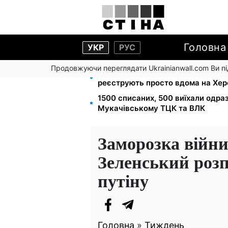
Головна
УКР
РУС
Продовжуючи переглядати Ukrainianwall.com Ви 
Допомога людям з інвалідністю I-I
реєструють просто вдома на Хе
1500 списаних, 500 виїхали одра
Мукачівському ТЦК та ВЛК
Заморозка війн
Зеленський розп
путіну
Головна
»
Тиждень