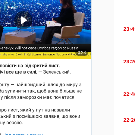
23:4
23:2
22:4
22:2