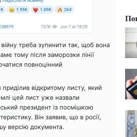
По
війну треба зупинити так, щоб вона
аме тому після заморозки лінії
очатися повноцінний
 приділив відкритому листу, який
ремлі цей лист уже назвали
нський президент із посмішкою
теристику. Він заявив, що в росії,
шу версію документа.