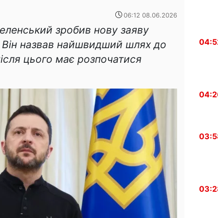
06:12 08.06.2026
еленський зробив нову заяву
04:5
 Він назвав найшвидший шлях до
після цього має розпочатися
04:2
03:5
03:2