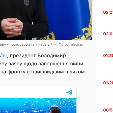
02:2
02:0
ву - переговори та кінець війни. Фото: Telegram
all
, президент Володимир
01:5
ву заяву щодо завершення війни.
озка фронту є найшвидшим шляхом
01:2
00:5