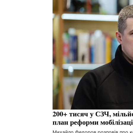
200+ тисяч у СЗЧ, міль
план реформи мобілізац
Михайло Федоров розповів про ко