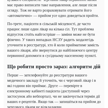
має право виписати таке направлення, але лише після
огляду. Тож не варто розраховувати отримати його
«автоматично» — прийом усе одно доведеться пройти.
По-третє, пацієнти в сільській місцевості, де часто
працює лише один лікар на кілька сіл. Тут проблема
відпусток стоїть найгостріше — заміни може не бути
фізично. У таких випадках НСЗУ радить заздалегідь
уточнити в реєстратурі, хто й коли прийматиме замість
вашого лікаря, або звернутися до найближчого центру
первинної допомоги в сусідньому населеному пункті.
Що робити просто зараз: алгоритм дій
Перше — зателефонуйте до реєстратури вашого
медичного закладу й уточніть, чи є черговий лікар і в
які години він приймає. Друге — перевірте в
електронному кабінеті пацієнта (доступний через
застосунок або вебпортал), чи не закінчується термін дії
ваших е-рецептів. Якщо так — запишіться на прийом до
чергового лікаря не відкладаючи.