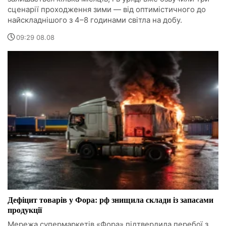
сценарії проходження зими — від оптимістичного до
найскладнішого з 4–8 годинами світла на добу.
09:29 08.08
Дефіцит товарів у Фора: рф знищила склади із запасами
продукції
Мережа супермаркетів «Фора» підтвердила перебої з