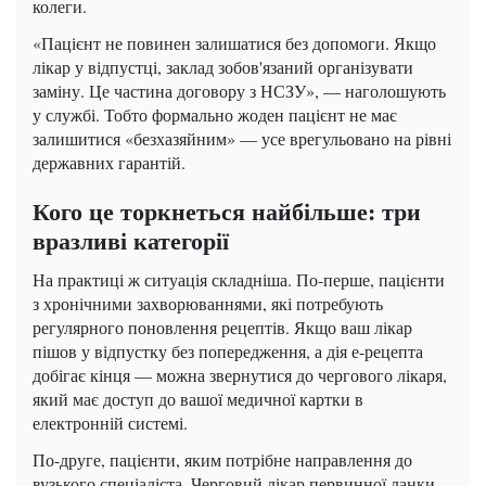
колеги.
«Пацієнт не повинен залишатися без допомоги. Якщо
лікар у відпустці, заклад зобов'язаний організувати
заміну. Це частина договору з НСЗУ», — наголошують
у службі. Тобто формально жоден пацієнт не має
залишитися «безхазяйним» — усе врегульовано на рівні
державних гарантій.
Кого це торкнеться найбільше: три
вразливі категорії
На практиці ж ситуація складніша. По-перше, пацієнти
з хронічними захворюваннями, які потребують
регулярного поновлення рецептів. Якщо ваш лікар
пішов у відпустку без попередження, а дія е-рецепта
добігає кінця — можна звернутися до чергового лікаря,
який має доступ до вашої медичної картки в
електронній системі.
По-друге, пацієнти, яким потрібне направлення до
вузького спеціаліста. Черговий лікар первинної ланки