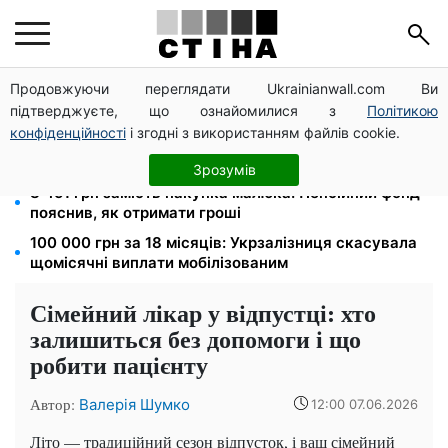
Продовжуючи переглядати Ukrainianwall.com Ви
120 000 грн на авто: компенсацію для ветеранів
підтверджуєте, що ознайомилися з
Політикою
хочуть поширити на III групу інвалідності
конфіденційності
і згодні з використанням файлів cookie.
Нічний тариф на світло 2,16 грн/кВт-г: економія до
540 грн на місяць з вересня
Зрозумів
8 451 грн замість пакунка малюка: Пенсійний фонд
пояснив, як отримати гроші
100 000 грн за 18 місяців: Укрзалізниця скасувала
щомісячні виплати мобілізованим
Сімейний лікар у відпустці: хто
залишиться без допомоги і що
робити пацієнту
Автор:
Валерія Шумко
12:00 07.06.2026
Літо — традиційний сезон відпусток, і ваш сімейний