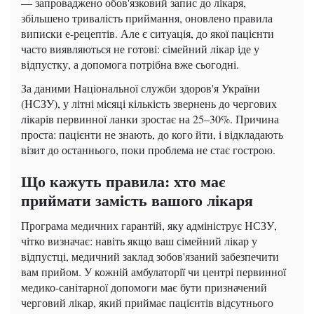
— запроваджено обов'язковий запис до лікаря,
збільшено тривалість приймання, оновлено правила
виписки е-рецептів. Але є ситуація, до якої пацієнти
часто виявляються не готові: сімейний лікар іде у
відпустку, а допомога потрібна вже сьогодні.
За даними Національної служби здоров'я України
(НСЗУ), у літні місяці кількість звернень до чергових
лікарів первинної ланки зростає на 25–30%. Причина
проста: пацієнти не знають, до кого йти, і відкладають
візит до останнього, поки проблема не стає гострою.
Що кажуть правила: хто має
приймати замість вашого лікаря
Програма медичних гарантій, яку адмініструє НСЗУ,
чітко визначає: навіть якщо ваш сімейний лікар у
відпустці, медичний заклад зобов'язаний забезпечити
вам прийом. У кожній амбулаторії чи центрі первинної
медико-санітарної допомоги має бути призначений
черговий лікар, який приймає пацієнтів відсутнього