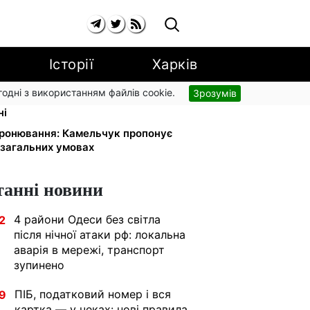
Історії
Харків
згодні з використанням файлів cookie.
Зрозумів
ок: АТБ, Сільпо, Varus та Ашан
ні
бронювання: Камельчук пропонує
 загальних умовах
танні новини
4 райони Одеси без світла
2
після нічної атаки рф: локальна
аварія в мережі, транспорт
зупинено
ПІБ, податковий номер і вся
9
картка — у чеках: нові правила