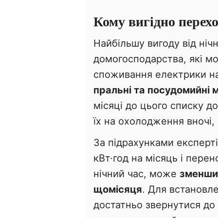
Кому вигідно перех
Найбільшу вигоду від ніч
домогосподарства, які м
споживання електрики на
пральні та посудомийні
місяці до цього списку 
їх на охолодження вночі
За підрахунками експерт
кВт·год на місяць і пере
нічний час, може
зменши
щомісяця
. Для встановл
достатньо звернутися до