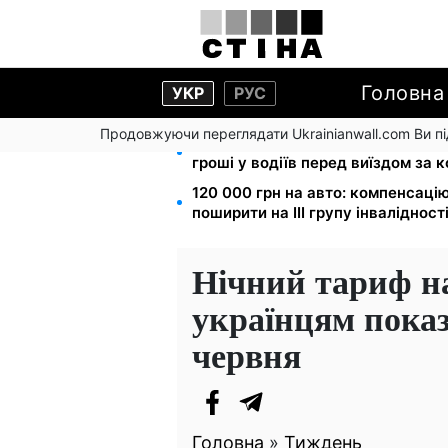
Головна
УКР
РУС
Продовжуючи переглядати Ukrainianwall.com Ви 
Фейкові сайти сервісних центрі
гроші у водіїв перед виїздом за 
120 000 грн на авто: компенсаці
поширити на III групу інвалідност
Нічний тариф на
українцям показа
червня
Головна
»
Тиждень