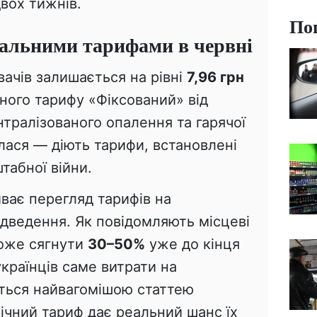
вох тижнів.
По
альними тарифами в червні
ачів залишається на рівні
7,96 грн
ного тарифу «Фіксований» від
нтралізованого опалення та гарячої
лася — діють тарифи, встановлені
табної війни.
иває перегляд тарифів на
ідведення. Як повідомляють місцеві
може сягнути
30–50%
уже до кінця
 українців саме витрати на
ться найвагомішою статтею
ічний тариф дає реальний шанс їх