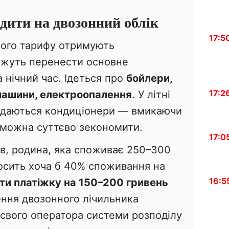
одити на двозонний облік
17:5
ного тарифу отримують
ожуть перенести основне
 нічний час. Ідеться про
бойлери,
17:2
 машини, електроопалення
. У літні
додаються кондиціонери — вмикаючи
, можна суттєво зекономити.
17:0
ів, родина, яка споживає 250–300
носить хоча б 40% споживання на
16:5
ти платіжку на 150–200 гривень
ення двозонного лічильника
 свого оператора системи розподілу