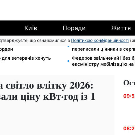
Київ
Поради
Життя
підтверджуєте, що ознайомилися з
Політикою конфіденційності
і 
в МВС: шахраї виманюють
Яйця від 19,90 грн за десят
кордон
переписали цінники в серп
ю для ветеранів хочуть
Федоров звільнений і без 
і
ексміністру мобілізацію на
Ос
 світло влітку 2026:
ли ціну кВт·год із 1
09:5
08:2