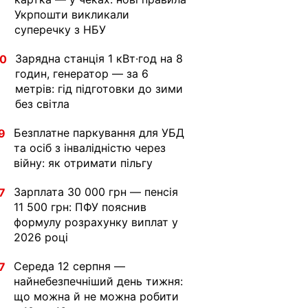
Укрпошти викликали
суперечку з НБУ
Зарядна станція 1 кВт·год на 8
30
годин, генератор — за 6
метрів: гід підготовки до зими
без світла
Безплатне паркування для УБД
9
та осіб з інвалідністю через
війну: як отримати пільгу
Зарплата 30 000 грн — пенсія
7
11 500 грн: ПФУ пояснив
формулу розрахунку виплат у
2026 році
Середа 12 серпня —
7
найнебезпечніший день тижня:
що можна й не можна робити