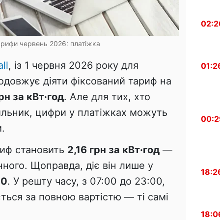
02:2
арифи червень 2026: платіжка
ll
, із 1 червня 2026 року для
01:2
одовжує діяти фіксований тариф на
рн за кВт·год
. Але для тих, хто
ильник, цифри у платіжках можуть
00:2
.
ариф становить
2,16 грн за кВт·год
—
нного. Щоправда, діє він лише у
18:2
00
. У решту часу, з 07:00 до 23:00,
ться за повною вартістю — ті самі
18:0