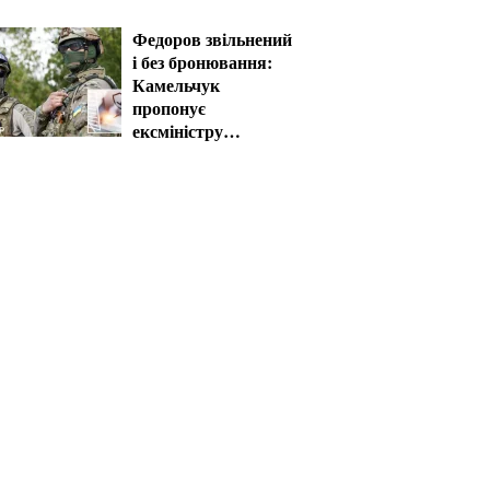
Федоров звільнений
і без бронювання:
Камельчук
пропонує
ексміністру
мобілізацію на
загальних умовах