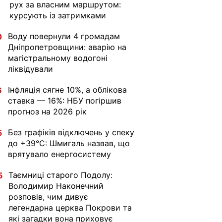
рух за власним маршрутом:
курсують із затримками
Воду повернули 4 громадам
0
Дніпропетровщини: аварію на
магістральному водогоні
ліквідували
Інфляція сягне 10%, а облікова
6
ставка — 16%: НБУ погіршив
прогноз на 2026 рік
Без графіків відключень у спеку
5
до +39°C: Шмигаль назвав, що
врятувало енергосистему
Таємниці старого Подолу:
5
Володимир Наконечний
розповів, чим дивує
легендарна церква Покрови та
які загадки вона приховує