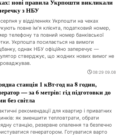
ках: нові правила Укрпошти викликали
перечку з НБУ
 серпня у відділеннях Укрпошти на чеках
кують повне ім'я клієнта, податковий номер,
мер телефону та повний номер банківської
ртки. Укрпошта посилається на вимоги
цбанку, однак НБУ офіційно заперечує —
гулятор стверджує, що жодних нових вимог не
проваджував.
08:29 09.08
рядна станція 1 кВт·год на 8 годин,
нератор — за 6 метрів: гід підготовки до
ми без світла
ктичні рекомендації для квартир і приватних
инків: як зменшити тепловтрати, обрати
ядну станцію, резервне опалення та безпечно
ристуватися генератором. Готуватися варто