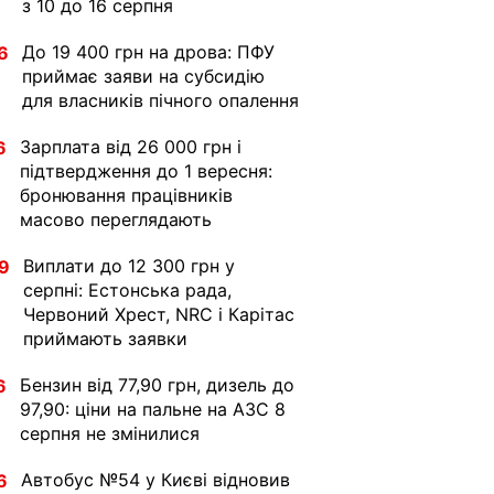
з 10 до 16 серпня
До 19 400 грн на дрова: ПФУ
6
приймає заяви на субсидію
для власників пічного опалення
Зарплата від 26 000 грн і
6
підтвердження до 1 вересня:
бронювання працівників
масово переглядають
Виплати до 12 300 грн у
9
серпні: Естонська рада,
Червоний Хрест, NRC і Карітас
приймають заявки
Бензин від 77,90 грн, дизель до
6
97,90: ціни на пальне на АЗС 8
серпня не змінилися
Автобус №54 у Києві відновив
6