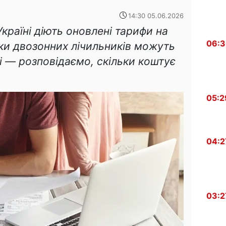
14:30 05.06.2026
Україні діють оновлені тарифи на
06:
ки двозонних лічильників можуть
і — розповідаємо, скільки коштує
05:2
04:2
03:2