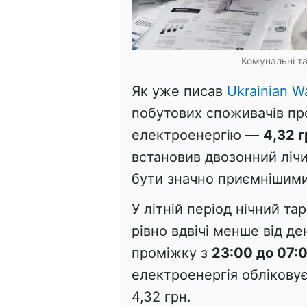
Комунальні т
Як уже писав
Ukrainian Wa
побутових споживачів пр
електроенергію —
4,32 г
встановив двозонний ліч
бути значно приємнішими
У літній період нічний т
рівно вдвічі менше від де
проміжку з
23:00 до 07:
електроенергія обліковує
4,32 грн.