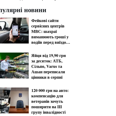
пулярні новини
Фейкові сайти
сервісних центрів
МВС: шахраї
виманюють гроші у
водіїв перед виїздом
за кордон
Яйця від 19,90 грн
за десяток: АТБ,
Сільпо, Varus та
Ашан переписали
цінники в серпні
120 000 грн на авто:
компенсацію для
ветеранів хочуть
поширити на III
групу інвалідності