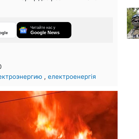
Читайте нас у
Google News
ogle
0
лектроэнергию
,
електроенергія