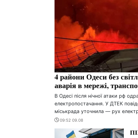
4 райони Одеси без світл
аварія в мережі, трансп
В Одесі після нічної атаки рф од
електропостачання. У ДТЕК повід
міськрада уточнила — рух елект
09:52 09.08
ПІ