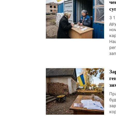
че
су
З 1
дру
но
ка
На
ре
за
За
ге
зи
Пра
буд
зар
ко