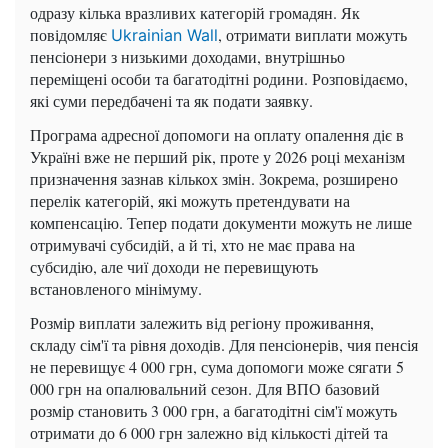
одразу кілька вразливих категорій громадян. Як
повідомляє
, отримати виплати можуть
Ukrainian Wall
пенсіонери з низькими доходами, внутрішньо
переміщені особи та багатодітні родини. Розповідаємо,
які суми передбачені та як подати заявку.
Програма адресної допомоги на оплату опалення діє в
Україні вже не перший рік, проте у 2026 році механізм
призначення зазнав кількох змін. Зокрема, розширено
перелік категорій, які можуть претендувати на
компенсацію. Тепер подати документи можуть не лише
отримувачі субсидій, а й ті, хто не має права на
субсидію, але чиї доходи не перевищують
встановленого мінімуму.
Розмір виплати залежить від регіону проживання,
складу сім'ї та рівня доходів. Для пенсіонерів, чия пенсія
не перевищує 4 000 грн, сума допомоги може сягати 5
000 грн на опалювальний сезон. Для ВПО базовий
розмір становить 3 000 грн, а багатодітні сім'ї можуть
отримати до 6 000 грн залежно від кількості дітей та