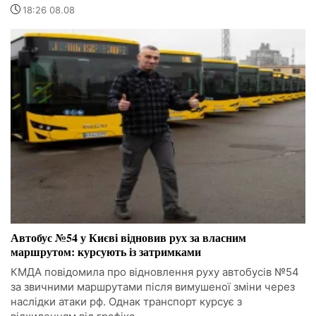
18:26 08.08
Автобус №54 у Києві відновив рух за власним
маршрутом: курсують із затримками
КМДА повідомила про відновлення руху автобусів №54
за звичними маршрутами після вимушеної зміни через
наслідки атаки рф. Однак транспорт курсує з