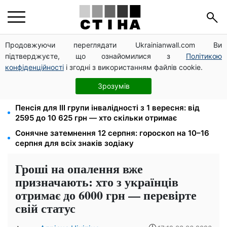
Продовжуючи переглядати Ukrainianwall.com Ви
125 грн за куб води: закон №4777 запустив подвійне
підтверджуєте, що ознайомилися з
Політикою
подорожчання тарифів у регіонах
конфіденційності
і згодні з використанням файлів cookie.
Федоров звільнений і без бронювання: Камельчук
пропонує ексміністру мобілізацію на загальних
Зрозумів
умовах
Пенсія для III групи інвалідності з 1 вересня: від
2595 до 10 625 грн — хто скільки отримає
Сонячне затемнення 12 серпня: гороскоп на 10–16
серпня для всіх знаків зодіаку
Гроші на опалення вже
призначають: хто з українців
отримає до 6000 грн — перевірте
свій статус