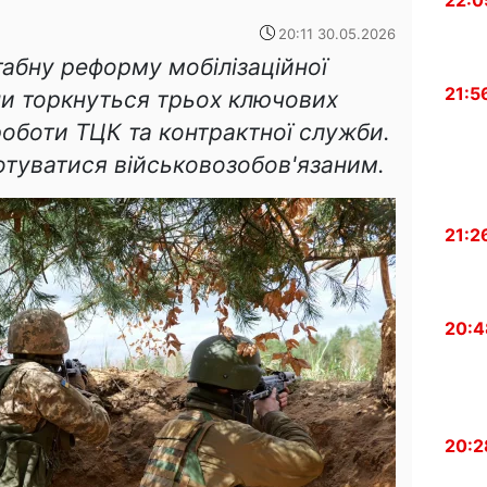
22:0
20:11 30.05.2026
абну реформу мобілізаційної
21:5
ни торкнуться трьох ключових
роботи ТЦК та контрактної служби.
отуватися військовозобов'язаним.
21:2
20:4
20:2