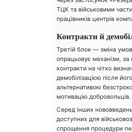
ТЦК та військовими части
працівників центрів комп
Контракти й демобі
Третій блок — зміна умо
опрацьовує механізм, за
контракти на чітко визна
демобілізацією після йог
альтернативою безстроков
мотивацію добровольців.
Серед інших нововведень
доступних для військовоз
спрощення процедури пе