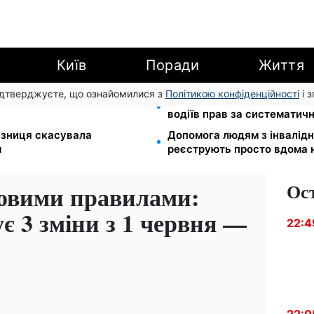
Київ
Поради
Життя
підтверджуєте, що ознайомилися з
Політикою конфіденційності
і 
оловною точкою входу до
26 000 підписів — Зеленс
водіїв прав за систематич
лізниця скасувала
Допомога людям з інвалідніс
м
реєструють просто вдома 
Ос
новими правилами:
є 3 зміни з 1 червня —
22:4