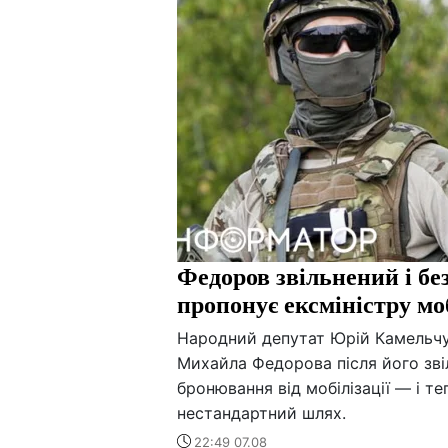
Федоров звільнений і б
пропонує ексміністру мо
Народний депутат Юрій Камельчу
Михайла Федорова після його зві
бронювання від мобілізації — і 
нестандартний шлях.
22:49 07.08