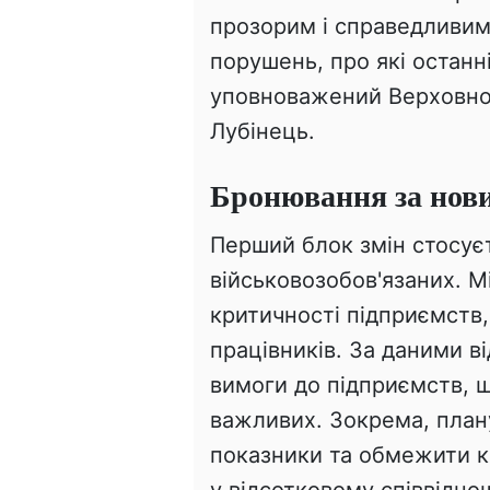
прозорим і справедливим
порушень, про які остан
уповноважений Верховно
Лубінець.
Бронювання за нов
Перший блок змін стосує
військовозобов'язаних. М
критичності підприємств,
працівників. За даними в
вимоги до підприємств, 
важливих. Зокрема, плану
показники та обмежити кі
у відсотковому співвідно