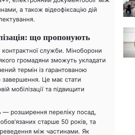
нами, а також відеофіксацію дій
лектування.
лізація: що пропонують
в контрактної служби. Міноборони
 якого громадяни зможуть укладати
чений термін із гарантованою
о завершення. Це має стати
ій мобілізації та підвищити
 — розширення переліку посад,
обов'язаних старше 50 років, та
реведення між частинами. Як