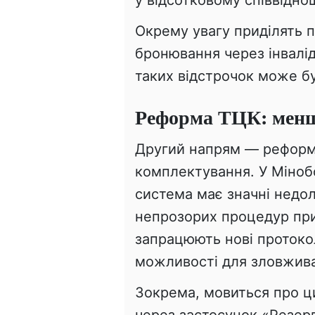
Окрему увагу приділять п
бронювання через інвалі
таких відстрочок може бу
Реформа ТЦК: менш
Другий напрям — реформа
комплектування. У Міноб
система має значні недол
непрозорих процедур при
запрацюють нові протоко
можливості для зловжив
Зокрема, мовиться про ц
через застосунок «Резер