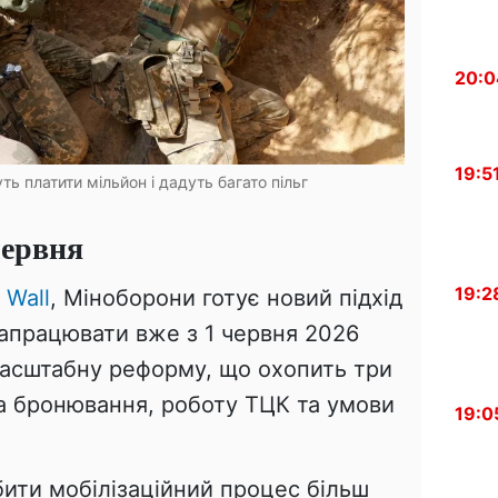
20:0
19:5
ть платити мільйон і дадуть багато пільг
червня
19:2
 Wall
, Міноборони готує новий підхід
 запрацювати вже з 1 червня 2026
масштабну реформу, що охопить три
а бронювання, роботу ТЦК та умови
19:0
бити мобілізаційний процес більш