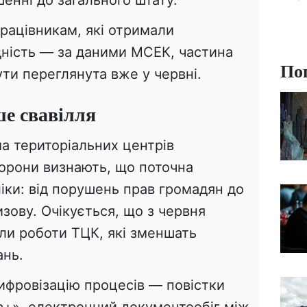
рацівникам, які отримали
дність — за даними МСЕК, частина
По
ти переглянута вже у червні.
е свавілля
 територіальних центрів
орони визнають, що поточна
іки: від порушень прав громадян до
зову. Очікується, що з червня
ли роботи ТЦК, які зменшать
ань.
ифровізацію процесів — повістки
в+», електронний документообіг між