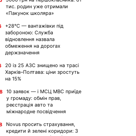
5
тис. родин уже отримали
«Пакунок школяра»
+28°C — вантажівки під
6
забороною: Служба
відновлення назвала
обмеження на дорогах
держзначення
20 із 25 АЗС знищено на трасі
6
Харків–Полтава: ціни зростуть
на 15%
10 заявок — і МСЦ МВС приїде
8
у громаду: обмін прав,
реєстрація авто та
міжнародне посвідчення
Novus просить страхування,
8
кредити й зелені коридори: 3