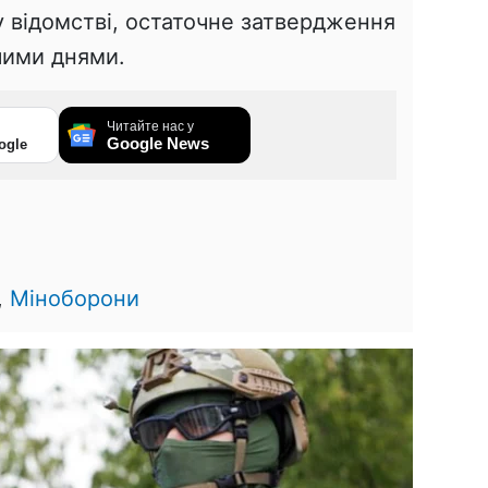
 відомстві, остаточне затвердження
чими днями.
Читайте нас у
Google News
ogle
1
,
Міноборони