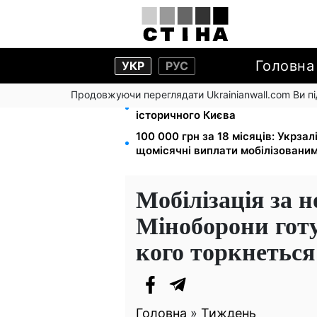
Головна
УКР
РУС
Продовжуючи переглядати Ukrainianwall.com Ви 
Чи може Поштова площа стати г
історичного Києва
100 000 грн за 18 місяців: Укрза
щомісячні виплати мобілізовани
Мобілізація за 
Міноборони готу
кого торкнеться
Головна
»
Тиждень