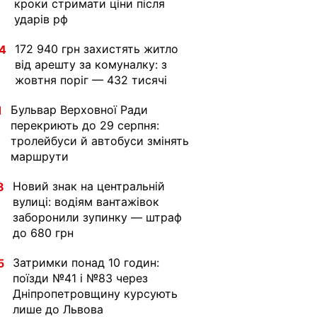
кроки стримати ціни після
ударів рф
172 940 грн захистять житло
4
від арешту за комуналку: з
жовтня поріг — 432 тисячі
Бульвар Верховної Ради
1
перекриють до 29 серпня:
тролейбуси й автобуси змінять
маршрути
Новий знак на центральній
8
вулиці: водіям вантажівок
заборонили зупинку — штраф
до 680 грн
Затримки понад 10 годин:
5
поїзди №41 і №83 через
Дніпропетровщину курсують
лише до Львова