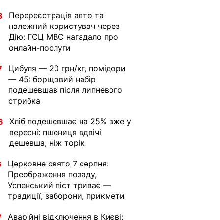
Перереєстрація авто та
3
належний користувач через
Дію: ГСЦ МВС нагадало про
онлайн-послуги
Цибуля — 20 грн/кг, помідори
7
— 45: борщовий набір
подешевшав після липневого
стрибка
Хліб подешевшає на 25% вже у
6
вересні: пшениця вдвічі
дешевша, ніж торік
Церковне свято 7 серпня:
6
Преображення позаду,
Успенський піст триває —
традиції, заборони, прикмети
Аварійні відключення в Києві:
7