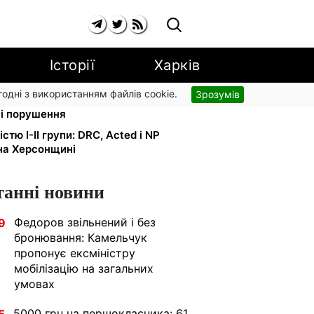
Історії
Харків
згодні з використанням файлів cookie.
Зрозумів
ький доручив РНБО позбавляти
ні порушення
тю I-II групи: DRC, Acted і NP
на Херсонщині
танні новини
Федоров звільнений і без
9
бронювання: Камельчук
пропонує ексміністру
мобілізацію на загальних
умовах
5000 грн на першокласника: 61