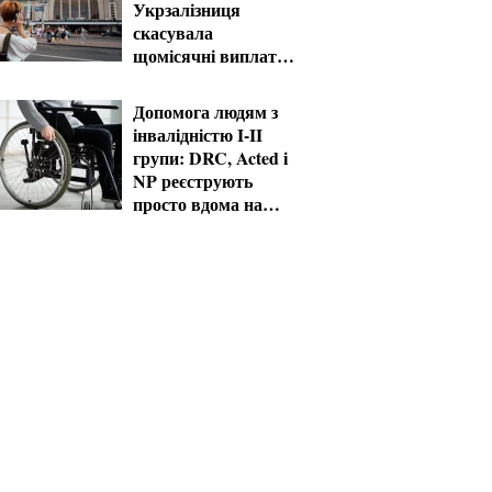
Укрзалізниця
скасувала
щомісячні виплати
мобілізованим
Допомога людям з
інвалідністю I-II
групи: DRC, Acted і
NP реєструють
просто вдома на
Херсонщині