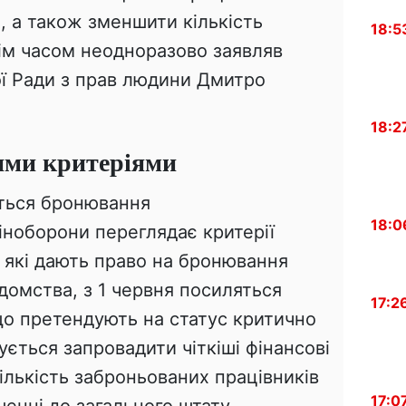
, а також зменшити кількість
18:5
нім часом неодноразово заявляв
ї Ради з прав людини Дмитро
18:2
ими критеріями
ться бронювання
18:0
іноборони переглядає критерії
 які дають право на бронювання
ідомства, з 1 червня посиляться
17:2
що претендують на статус критично
ється запровадити чіткіші фінансові
лькість заброньованих працівників
17:0
шенні до загального штату.