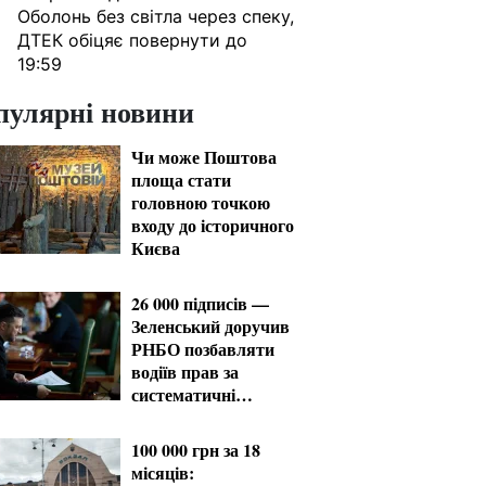
Оболонь без світла через спеку,
ДТЕК обіцяє повернути до
19:59
пулярні новини
Чи може Поштова
площа стати
головною точкою
входу до історичного
Києва
26 000 підписів —
Зеленський доручив
РНБО позбавляти
водіїв прав за
систематичні
порушення
100 000 грн за 18
місяців: