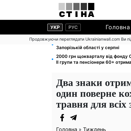
Головна
УКР
РУС
Продовжуючи переглядати Ukrainianwall.com Ви 
1-2 набори гігієни на сім'ю: UNIC
Запорізькій області у серпні
2000 грн щокварталу від фонду С
II групи та пенсіонери 60+ отри
Два знаки отри
один поверне ко
травня для всіх 
Головна
»
Тиждень