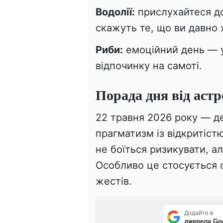
Водолії:
прислухайтеся до
скажуть те, що ви давно 
Риби:
емоційний день — ун
відпочинку на самоті.
Порада дня від астр
22 травня 2026 року — д
прагматизм із відкритіст
не боїться ризикувати, а
Особливо це стосується 
жестів.
Додайте в
джерела Go