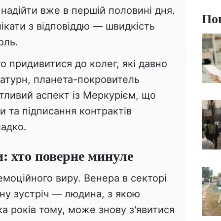
надійти вже в першій половині дня.
По
ікати з відповіддю — швидкість
оль.
о придивитися до колег, які давно
атурн, планета-покровитель
тливий аспект із Меркурієм, що
ри та підписання контрактів
адко.
и: хто поверне минуле
емоційного виру. Венера в секторі
ну зустріч — людина, з якою
ка років тому, може знову з'явитися