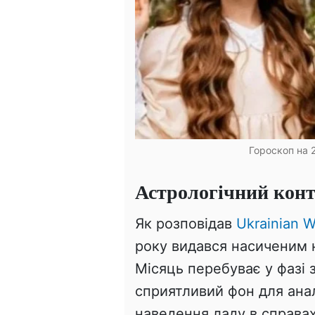
Гороскоп на 2
Астрологічний конт
Як розповідав
Ukrainian W
року видався насиченим н
Місяць перебуває у фазі 
сприятливий фон для анал
наведення ладу в справа