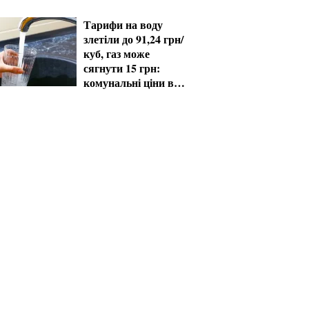
60+ отримають
виплати
Тарифи на воду
злетіли до 91,24 грн/
куб, газ може
сягнути 15 грн:
комунальні ціни в
серпні