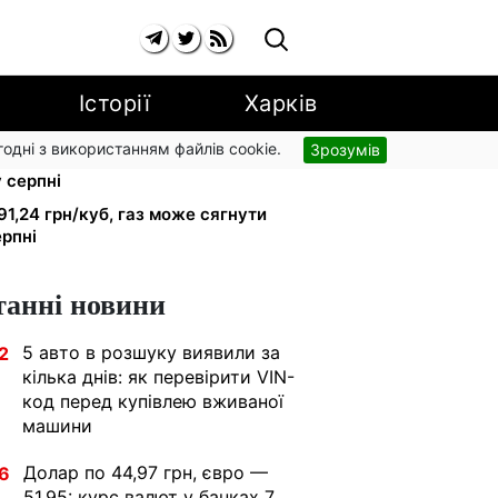
Історії
Харків
згодні з використанням файлів cookie.
Зрозумів
рники втрачають відстрочку від
у серпні
91,24 грн/куб, газ може сягнути
ерпні
танні новини
5 авто в розшуку виявили за
2
кілька днів: як перевірити VIN-
код перед купівлею вживаної
машини
Долар по 44,97 грн, євро —
6
51,95: курс валют у банках 7