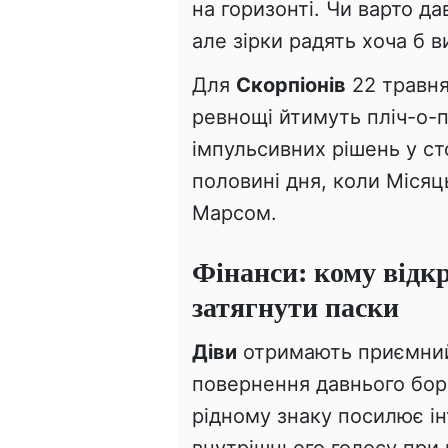
на горизонті. Чи варто д
але зірки радять хоча б в
Для
Скорпіонів
22 травня
ревнощі йтимуть пліч-о-п
імпульсивних рішень у ст
половині дня, коли Місяц
Марсом.
Фінанси: кому відк
затягнути паски
Діви
отримають приємни
повернення давнього борг
рідному знаку посилює ін