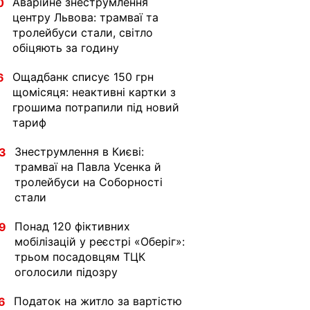
Аварійне знеструмлення
0
центру Львова: трамваї та
тролейбуси стали, світло
обіцяють за годину
Ощадбанк списує 150 грн
6
щомісяця: неактивні картки з
грошима потрапили під новий
тариф
Знеструмлення в Києві:
3
трамваї на Павла Усенка й
тролейбуси на Соборності
стали
Понад 120 фіктивних
9
мобілізацій у реєстрі «Оберіг»:
трьом посадовцям ТЦК
оголосили підозру
Податок на житло за вартістю
6