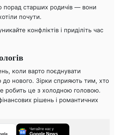
 порад старших родичів — вони
хотіли почути.
икайте конфліктів і приділіть час
ологів
ень, коли варто поєднувати
ю до нового. Зірки сприяють тим, хто
ле робить це з холодною головою.
фінансових рішень і романтичних
Читайте нас у
Google News
ogle