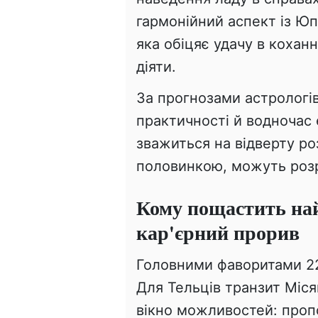
гармонійний аспект із Юп
яка обіцяє удачу в коханн
діяти.
За прогнозами астрологів
практичності й водночас е
зважиться на відверту р
половинкою, можуть розр
Кому пощастить на
кар'єрний прорив
Головними фаворитами 2
Для Тельців транзит Міся
вікно можливостей: проп