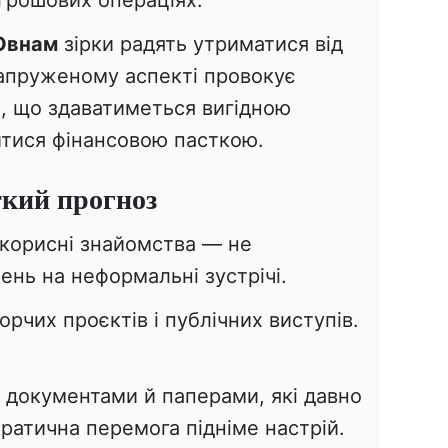
 грошових операціях.
Овнам
зірки радять утриматися від
напруженому аспекті провокує
е, що здаватиметься вигідною
тися фінансовою пасткою.
ткий прогноз
корисні знайомства — не
ень на неформальні зустрічі.
рчих проєктів і публічних виступів.
з документами й паперами, які давно
ратична перемога підніме настрій.