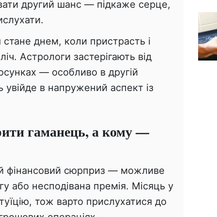
авати другий шанс — підкаже серце,
ислухати.
 стане днем, коли пристрасть і
ліч. Астрологи застерігають від
осунках — особливо в другій
ь увійде в напружений аспект із
рити гаманець, а кому —
й фінансовий сюрприз — можливе
у або несподівана премія. Місяць у
туїцію, тож варто прислухатися до