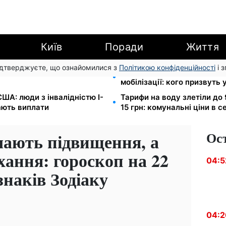
Київ
Поради
Життя
підтверджуєте, що ознайомилися з
Політикою конфіденційності
і 
EF роздає допомогу в
Студенти-заочники та вечі
мобілізації: кого призвуть 
ША: люди з інвалідністю I-
Тарифи на воду злетіли до 
мають виплати
15 грн: комунальні ціни в с
Ос
мають підвищення, а
хання: гороскоп на 22
04:5
знаків Зодіаку
04:2