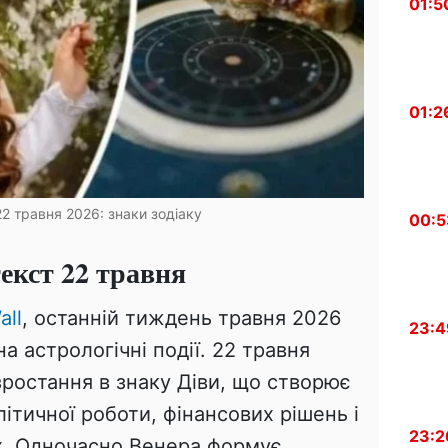
01:5
01:2
2 травня 2026: знаки зодіаку
00:5
екст 22 травня
all
, останній тиждень травня 2026
23:4
а астрологічні події. 22 травня
зростання в знаку Діви, що створює
ітичної роботи, фінансових рішень і
23:2
х. Одночасно Венера формує