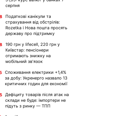
серпня
Податкові канікули та
8
страхування від обстрілів:
Rozetka і Нова пошта просять
державу про підтримку
190 грн у lifecell, 220 грн у
8
Київстар: пенсіонери
отримають знижку на
мобільний зв'язок
Споживання електрики +1,4%
5
за добу: Укренерго назвало 13
критичних годин для економії
Дефіциту товарів після атак на
5
склади не буде: імпортери не
підуть з ринку — ТПП