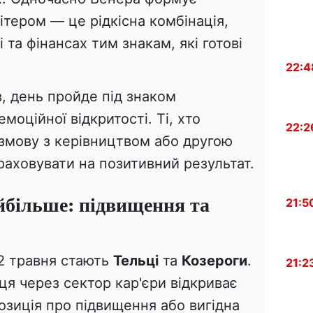
ітером — це рідкісна комбінація,
і та фінансах тим знакам, які готові
22:4
, день пройде під знаком
моційної відкритості. Ті, хто
22:2
озмову з керівництвом або другою
аховувати на позитивний результат.
йбільше: підвищення та
21:5
2 травня стають
Тельці
та
Козероги
.
21:2
ця через сектор кар'єри відкриває
озиція про підвищення або вигідна