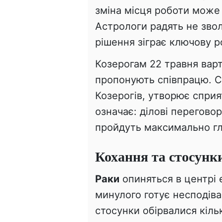
зміна місця роботи може 
Астрологи радять не звол
рішення зіграє ключову р
Козерогам 22 травня варт
пропонують співпрацю. С
Козерогів, утворює сприя
означає: ділові перегово
пройдуть максимально гл
Кохання та стосунк
Раки
опиняться в центрі 
минулого готує несподіва
стосунки обірвалися кіль