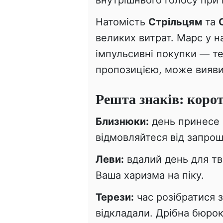
внутрішнього голосу при
Натомість
Стрільцям
та
великих витрат. Марс у 
імпульсивні покупки — т
пропозицією, може вияви
Решта знаків: коро
Близнюки:
день принесе 
відмовляйтеся від запрош
Леви:
вдалий день для тво
Ваша харизма на піку.
Терези:
час розібратися 
відкладали. Дрібна бюрок