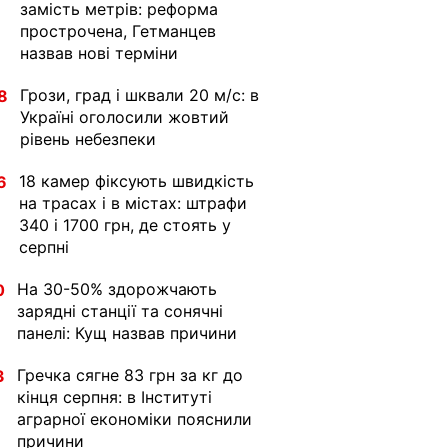
замість метрів: реформа
прострочена, Гетманцев
назвав нові терміни
Грози, град і шквали 20 м/с: в
8
Україні оголосили жовтий
рівень небезпеки
18 камер фіксують швидкість
6
на трасах і в містах: штрафи
340 і 1700 грн, де стоять у
серпні
На 30-50% здорожчають
0
зарядні станції та сонячні
панелі: Кущ назвав причини
Гречка сягне 83 грн за кг до
3
кінця серпня: в Інституті
аграрної економіки пояснили
причини