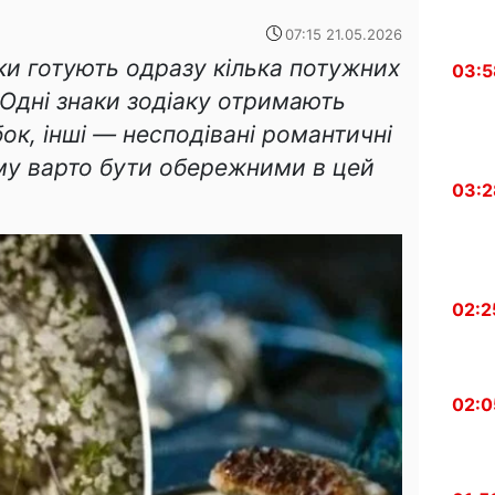
07:15 21.05.2026
ки готують одразу кілька потужних
03:5
 Одні знаки зодіаку отримають
ок, інші — несподівані романтичні
ому варто бути обережними в цей
03:2
02:2
02:0