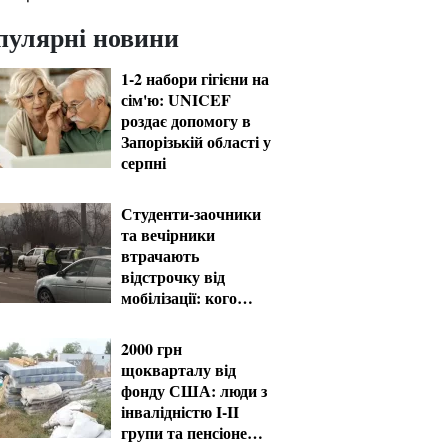
пулярні новини
1-2 набори гігієни на
сім'ю: UNICEF
роздає допомогу в
Запорізькій області у
серпні
Студенти-заочники
та вечірники
втрачають
відстрочку від
мобілізації: кого
призвуть у серпні
2000 грн
щокварталу від
фонду США: люди з
інвалідністю I-II
групи та пенсіонери