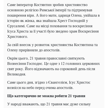
Саме імператор Костянтин зробив християнство
основною релігією Римської імперії та підтримував
поширення віри. А його мати, цариця Олена, увійшла в
історію як жінка, яка знайшла Хрест Господній у
Єрусалимі. Саме на місці поховання та воскресіння
Ісуса Христа за її участі було зведено храм Воскресіння
Христового.
За свій внесок у розвиток християнства Костянтина та
Олену прирівняли до апостолів.
Окрім цього, 21 травня православні святкують
Вознесіння Господнє. Це одне з 12 головних церковних
свят року. Його відзначають на сороковий день після
Великодня.
Саме цього дня, згідно з Євангелієм, Ісус Христос
вознісся на небо перед очима апостолів.
Що категорично не можна робити 21 травня
У народі вважають, що 21 травня має дуже сильну