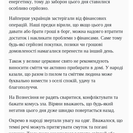
енергетику, тому до заборон цього дня ставилися
особливо серйозно.
Найперше українців застерігали від фінансових
операцій. Наші предки вірили, що якщо цього дня
давати або брати гроші в борг, можна надовго втратити
достаток і накликати проблеми з фінансами. Саме тому
будь-які серйозні покупки, позики чи грошові
домовленості намагалися перенести на інший день.
Також у велике церковне свято не рекомендують
виносити сміття чи активно прибирати в домі. У народі
казали, що разом із пилом та сміттям людина може
буквально вимести з оселі спокій, удачу та
благополуччя.
На Вознесіння не радять сваритися, конфліктувати та
бажати комусь зла. Віряни вважають, що будь-який
негатив цього дня дуже швидко повертається назад.
Окремо в народі звертали увагу на одяг. Вважалося, що
темні речі можуть притягувати смуток та погані