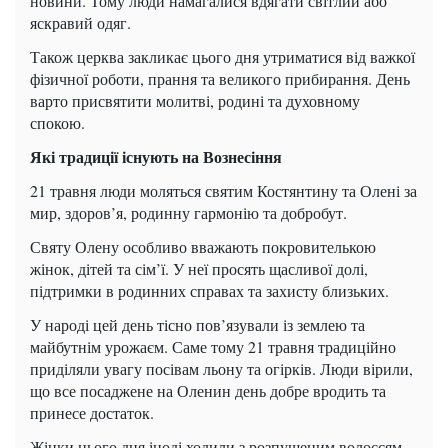
новини. Тому люди намагалися вдягати світлий або
яскравий одяг.
Також церква закликає цього дня утриматися від важкої
фізичної роботи, прання та великого прибирання. День
варто присвятити молитві, родині та духовному
спокою.
Які традиції існують на Вознесіння
21 травня люди моляться святим Костянтину та Олені за
мир, здоров’я, родинну гармонію та добробут.
Святу Олену особливо вважають покровителькою
жінок, дітей та сім’ї. У неї просять щасливої долі,
підтримки в родинних справах та захисту близьких.
У народі цей день тісно пов’язували із землею та
майбутнім урожаєм. Саме тому 21 травня традиційно
приділяли увагу посівам льону та огірків. Люди вірили,
що все посаджене на Оленин день добре вродить та
принесе достаток.
Жінки цього дня іноді ходили з розпущеним волоссям.