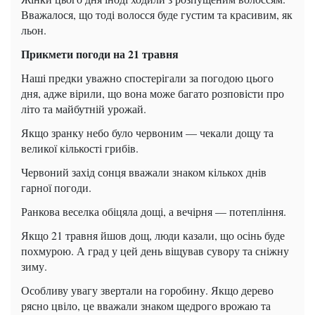
Вважалося, що тоді волосся буде густим та красивим, як
льон.
Прикмети погоди на 21 травня
Наші предки уважно спостерігали за погодою цього
дня, адже вірили, що вона може багато розповісти про
літо та майбутній урожай.
Якщо зранку небо було червоним — чекали дощу та
великої кількості грибів.
Червоний захід сонця вважали знаком кількох днів
гарної погоди.
Ранкова веселка обіцяла дощі, а вечірня — потепління.
Якщо 21 травня йшов дощ, люди казали, що осінь буде
похмурою. А град у цей день віщував сувору та сніжну
зиму.
Особливу увагу звертали на горобину. Якщо дерево
рясно цвіло, це вважали знаком щедрого врожаю та