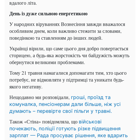
вдалого літа.
День із дуже сильною енергетикою
У народних віруваннях Вознесіння завжди вважалося
особливим днем, коли важливо стежити за словами,
поведінкою та ставленням до інших людей.
Українці вірили, що саме цього дня добро повертається
сторицею, а будь-яка жорстокість чи байдужість можуть
обернутися великими проблемами.
Тому 21 травня намагалися допомагати тим, хто цього
потребує, не відмовляти у підтримці та уникати будь-
якого негативу.
Нещодавно ми розповідали,
гроші, проїзд та
комуналка, пенсіонерам дали більше, ніж усі
думають – перевірте свої пільги у травні.
Також «Стіна» повідомляла, що
військові
почекають, поліції готують різке підвищення
зарплат — Рада просуває рішення, яке вдарить