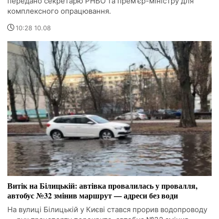
передано секретарю РНБО та прем'єр-міністру для
комплексного опрацювання.
10:28 10.08
Витік на Білицькій: автівка провалилась у провалля,
автобус №32 змінив маршрут — адреси без води
На вулиці Білицькій у Києві стався прорив водопроводу