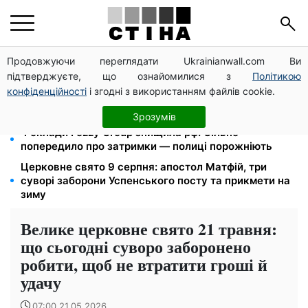
Продовжуючи переглядати Ukrainianwall.com Ви
Позбавлення прав за систематичні порушення ПДР:
підтверджуєте, що ознайомилися з
Політикою
Зеленський доручив посилити відповідальність
конфіденційності
і згодні з використанням файлів cookie.
Податкові номери чоловіків 18–60 років передадуть
ТЦК: Кабмін ухвалив нові правила пошуку
Зрозумів
4 склади Fozzy Group знищила рф: Сільпо
попередило про затримки — полиці порожніють
Церковне свято 9 серпня: апостол Матфій, три
суворі заборони Успенського посту та прикмети на
зиму
Велике церковне свято 21 травня:
що сьогодні суворо заборонено
робити, щоб не втратити гроші й
удачу
07:00 21.05.2026