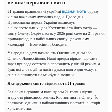
велике церковне свято
21 травня православні українці
одразу
відзначають
кілька важливих духовних подій. Цього дня
Православна церква України вшановує
рівноапостольних царя Костянтина та його матір —
святу Олену. Окрім цього, у 2026 році саме на 21 травня
припадає одне з найбільших свят у церковному
календарі — Вознесіння Господнє.
У народі цю дату називають Олениним днем або
Оленою Льоносійкою. Наші предки вірили, що саме
зараз природа остаточно переходить у літній режим, а
будь-які слова, дії та навіть думки цього дня можуть
сильно вплинути на майбутнє людини.
Яке церковне свято відзначають 21 травня
За новим церковним календарем 21 травня віряни
згадують рівноапостольних Костянтина та Олену. Їх
вважають одними з найважливіших постатей в історії
християнства.