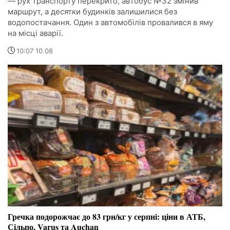
— рух транспорту перекрито, автобус №32 змінив
маршрут, а десятки будинків залишилися без
водопостачання. Один з автомобілів провалився в яму
на місці аварії.
10:07 10.08
Гречка подорожчає до 83 грн/кг у серпні: ціни в АТБ,
Сільпо, Varus та Auchan