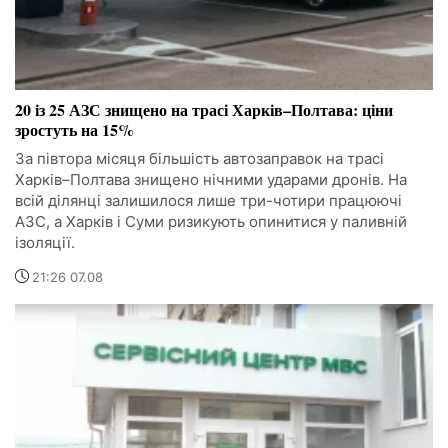
20 із 25 АЗС знищено на трасі Харків–Полтава: ціни
зростуть на 15%
За півтора місяця більшість автозаправок на трасі
Харків–Полтава знищено нічними ударами дронів. На
всій ділянці залишилося лише три-чотири працюючі
АЗС, а Харків і Суми ризикують опинитися у паливній
ізоляції.
21:26 07.08