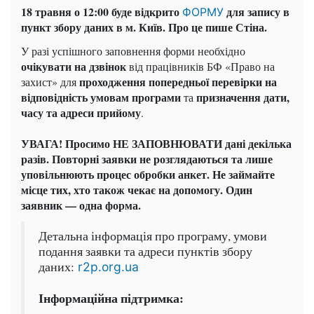
18 травня о 12:00 буде відкрито
для запису в
ФОРМУ
пункт збору даних в м. Київ. Про це пише Стіна.
У разі успішного заповнення форми необхідно
очікувати на дзвінок
від працівників БФ «Право на
проходження попередньої перевірки на
захист» для
відповідність умовам програми
призначення дати,
та
часу та адреси прийому
.
УВАГА! Просимо НЕ ЗАПОВНЮВАТИ дані декілька
разів. Повторні заявки не розглядаються та лише
уповільнюють процес обробки анкет. Не займайте
місце тих, хто також чекає на допомогу. Один
заявник — одна форма.
Детальна інформація про програму, умови
подання заявки та адреси пунктів збору
даних:
r2p.org.ua
Інформаційна підтримка: