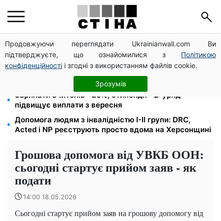
Продовжуючи переглядати Ukrainianwall.com Ви
10 заявок — і МСЦ МВС приїде у громаду: обмін
підтверджуєте, що ознайомилися з
Політикою
прав, реєстрація авто та міжнародне посвідчення
конфіденційності
і згодні з використанням файлів cookie.
Пенсія для III групи інвалідності з 1 вересня: від
2595 до 10 625 грн — хто скільки отримає
Зрозумів
Зарплати вчителів +20%, стипендії ×2: уряд
підвищує виплати з вересня
Допомога людям з інвалідністю I-II групи: DRC,
Acted і NP реєструють просто вдома на Херсонщині
Грошова допомога від УВКБ ООН:
сьогодні стартує прийом заяв - як
подати
14:00 18.05.2026
Сьогодні стартує прийом заяв на грошову допомогу від