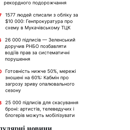
рекордного подорожчання
1577 людей списали з обліку за
7
$10 000: Генпрокуратура про
схему в Мукачівському ТЦК
26 000 підписів — Зеленський
6
доручив РНБО позбавляти
водіїв прав за систематичні
порушення
Готовність нижче 50%, мережі
0
зношені на 60%: Кабмін про
загрозу зриву опалювального
сезону
25 000 підписів для скасування
8
броні: артистів, телеведучих і
блогерів можуть мобілізувати
пулярні новини