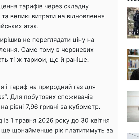
щення тарифів через складну
 та великі витрати на відновлення
ійських атак.
ирішив не переглядати ціну на
лення. Саме тому в червневих
ать ті ж тарифи, що й раніше.
я і тариф на природний газ для
газ”. Для побутових споживачів
на рівні 7,96 гривні за кубометр.
д із 1 травня 2026 року до 30 квітня
ці ще щонайменше рік платитимуть за