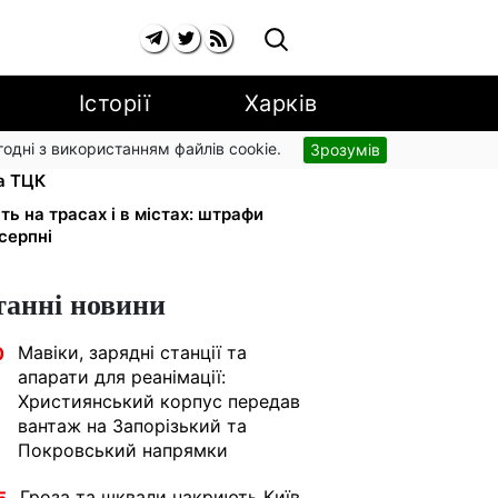
Історії
Харків
згодні з використанням файлів cookie.
Зрозумів
и в розшуку: Федоров розкрив
та ТЦК
ь на трасах і в містах: штрафи
 серпні
танні новини
Мавіки, зарядні станції та
0
апарати для реанімації:
Християнський корпус передав
вантаж на Запорізький та
Покровський напрямки
Гроза та шквали накриють Київ