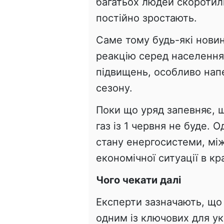
багатьох людей скоротили
постійно зростають.
Саме тому будь-які нови
реакцію серед населенн
підвищень, особливо нап
сезону.
Поки що уряд запевняє, щ
газ із 1 червня не буде. 
стану енергосистеми, між
економічної ситуації в кра
Чого чекати далі
Експерти зазначають, що
одним із ключових для укр