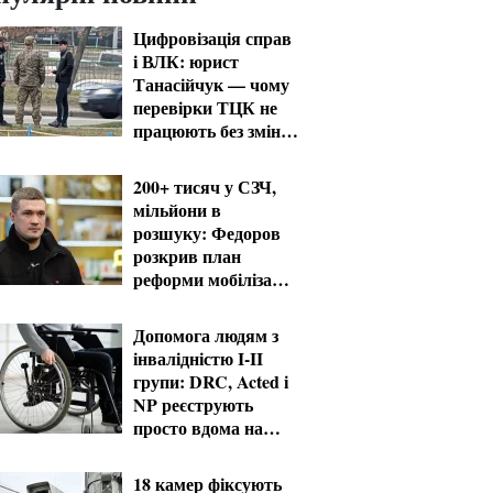
Цифровізація справ
і ВЛК: юрист
Танасійчук — чому
перевірки ТЦК не
працюють без зміни
системи
200+ тисяч у СЗЧ,
мільйони в
розшуку: Федоров
розкрив план
реформи мобілізації
та ТЦК
Допомога людям з
інвалідністю I-II
групи: DRC, Acted і
NP реєструють
просто вдома на
Херсонщині
18 камер фіксують