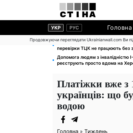
Головна
УКР
РУС
Продовжуючи переглядати Ukrainianwall.com Ви 
Цифровізація справ і ВЛК: юрист
перевірки ТЦК не працюють без 
Допомога людям з інвалідністю I-I
реєструють просто вдома на Хе
Платіжки вже з 
українців: що буд
водою
Головна
»
Тиждень