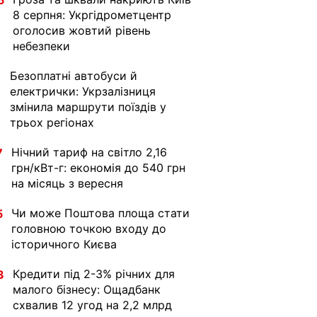
5
8 серпня: Укргідрометцентр
оголосив жовтий рівень
небезпеки
Безоплатні автобуси й
1
електрички: Укрзалізниця
змінила маршрути поїздів у
трьох регіонах
Нічний тариф на світло 2,16
7
грн/кВт-г: економія до 540 грн
на місяць з вересня
Чи може Поштова площа стати
5
головною точкою входу до
історичного Києва
Кредити під 2-3% річних для
3
малого бізнесу: Ощадбанк
схвалив 12 угод на 2,2 млрд