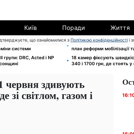
Київ
Поради
Життя
підтверджуєте, що ознайомилися з
Політикою конфіденційності
і 
 Танасійчук — чому
200+ тисяч у СЗЧ, мільйон
зміни системи
план реформи мобілізації 
I групи: DRC, Acted і NP
18 камер фіксують швидкіст
рсонщині
340 і 1700 грн, де стоять у
Ос
1 червня здивують
е зі світлом, газом і
16:1