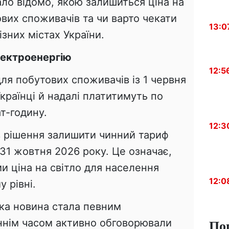
ло відомо, якою залишиться ціна на
вих споживачів та чи варто чекати
13:0
ізних містах України.
лектроенергію
12:5
для побутових споживачів із 1 червня
країнці й надалі платитимуть по
ат-годину.
12:3
в рішення залишити чинний тариф
31 жовтня 2026 року. Це означає,
 ціна на світло для населення
12:0
 рівні.
ака новина стала певним
По
ннім часом активно обговорювали