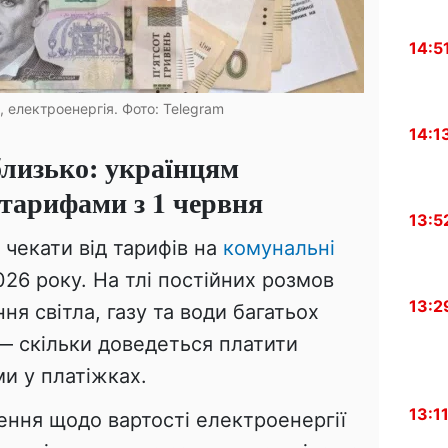
14:5
, електроенергія. Фото: Telegram
14:1
близько: українцям
 тарифами з 1 червня
13:5
 чекати від тарифів на
комунальні
026 року. На тлі постійних розмов
13:2
 світла, газу та води багатьох
— скільки доведеться платити
ми у платіжках.
13:1
ення щодо вартості електроенергії