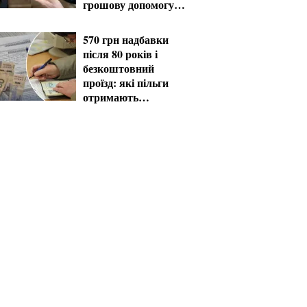
грошову допомогу в
серпні
570 грн надбавки
після 80 років і
безкоштовний
проїзд: які пільги
отримають
пенсіонери в серпні