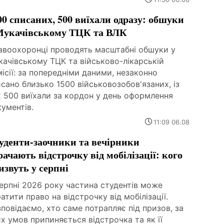
00 списаних, 500 виїхали одразу: обшуки
Мукачівському ТЦК та ВЛК
авоохоронці проводять масштабні обшуки у
ачівському ТЦК та військово-лікарській
ісії: за попередніми даними, незаконно
сано близько 1500 військовозобов'язаних, із
 500 виїхали за кордон у день оформлення
ументів.
11:09 06.08
уденти-заочники та вечірники
рачають відстрочку від мобілізації: кого
извуть у серпні
ерпні 2026 року частина студентів може
атити право на відстрочку від мобілізації.
повідаємо, хто саме потрапляє під призов, за
х умов припиняється відстрочка та як її