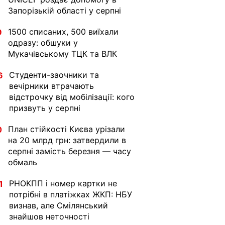
Запорізькій області у серпні
1500 списаних, 500 виїхали
9
одразу: обшуки у
Мукачівському ТЦК та ВЛК
Студенти-заочники та
6
вечірники втрачають
відстрочку від мобілізації: кого
призвуть у серпні
План стійкості Києва урізали
0
на 20 млрд грн: затвердили в
серпні замість березня — часу
обмаль
РНОКПП і номер картки не
1
потрібні в платіжках ЖКП: НБУ
визнав, але Смілянський
знайшов неточності