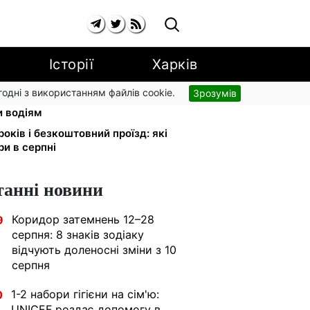
Історії
Харків
згодні з використанням файлів cookie.
Зрозумів
 обміняли на українські:
и водіям
років і безкоштовний проїзд: які
ри в серпні
танні новини
Коридор затемнень 12–28
9
серпня: 8 знаків зодіаку
відчують доленосні зміни з 10
серпня
1-2 набори гігієни на сім'ю:
0
UNICEF роздає допомогу в