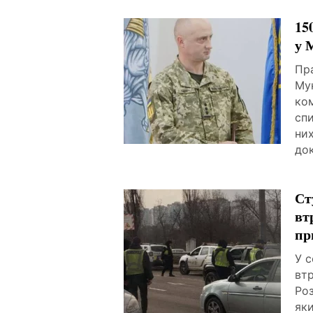
15
у 
Пр
Мук
ком
спи
них
док
Ст
вт
пр
У с
втр
Роз
яки