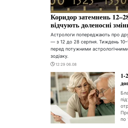
Коридор затемнень 12–28
відчують доленосні змін
Астрологи попереджають про дру
— з 12 до 28 серпня. Тиждень 10
перед потужними астрологічними 
зодіаку.
12:29 06.08
1-
до
Бла
пі
отр
Про
по 