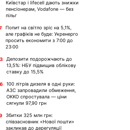
Київстар і lifecell дають знижки
пенсіонерам, Vodafone — без
пільг
Попит на світло зріс на 5,1%,
7
але графіків не буде: Укренерго
просить економити з 7:00 до
23:00
Депозити подорожчають до
33
13,5%: НБУ підвищив облікову
ставку до 15,5%
100 літрів дизеля в одні руки:
36
АЗС запровадили обмеження,
OKKO спростувала — ціни
сягнули 97,90 грн
Збитки 325 млн грн:
9
співзасновник «Нової пошти»
закликав до дерегуляції