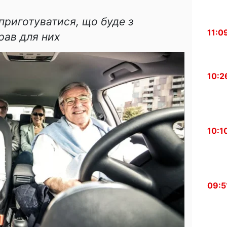
приготуватися, що буде з
11:0
рав для них
10:2
10:1
09:5