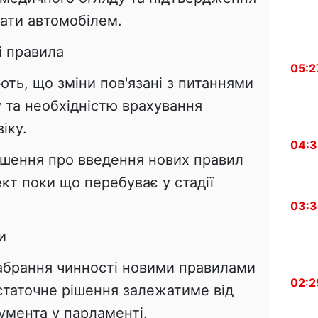
вати автомобілем.
і правила
05:2
ють, що зміни пов'язані з питаннями
 та необхідністю врахування
іку.
04:
ішення про введення нових правил
кт поки що перебуває у стадії
03:
и
абрання чинності новими правилами
02:2
статочне рішення залежатиме від
умента у парламенті.