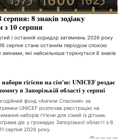
 серпня: 8 знаків зодіаку
и з 10 серпня
гий і останній коридор затемнень 2026 року
–16 серпня стане останнім періодом спокою
змінами, які найсильніше торкнуться 8 знаків
2 набори гігієни на сім'ю: UNICEF роздає
помогу в Запорізькій області у серпні
годійний фонд «Ангели Спасіння» за
дтримки UNICEF розпочав реєстрацію на
имання наборів гігієни для сімей із дітьми.
грама діє у громадах Запорізької області з 6
11 серпня 2026 року.
11:30 06.08