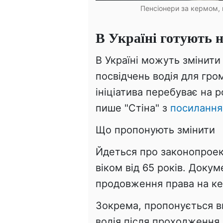
Пенсіонери за кермом, в
В Україні готують н
В Україні можуть змінит
посвідчень водія для гро
ініціатива перебуває на р
пише "Стіна" з
посиланн
Що пропонують змінити
Йдеться про законопроек
віком від 65 років. Доку
продовження права на к
Зокрема, пропонується в
водія після проходження