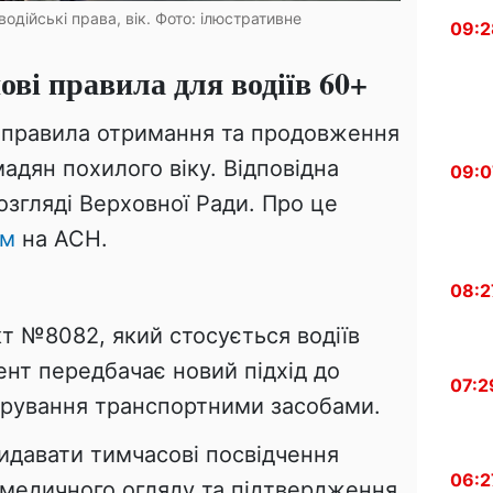
одійські права, вік. Фото: ілюстративне
09:2
ові правила для водіїв 60+
и правила отримання та продовження
мадян похилого віку. Відповідна
09:0
озгляді Верховної Ради. Про це
ям
на ACH.
08:2
т №8082, який стосується водіїв
мент передбачає новий підхід до
07:2
ерування транспортними засобами.
идавати тимчасові посвідчення
06:2
 медичного огляду та підтвердження