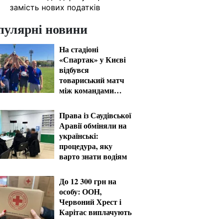
замість нових податків
пулярні новини
На стадіоні
«Спартак» у Києві
відбувся
товариський матч
між командами
посольств США та
Франції
Права із Саудівської
Аравії обміняли на
українські:
процедура, яку
варто знати водіям
До 12 300 грн на
особу: ООН,
Червоний Хрест і
Карітас виплачують