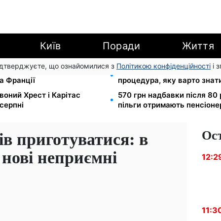
Київ
Поради
Життя
підтверджуєте, що ознайомилися з
Політикою конфіденційності
і 
ідбувся товариський матч
Права із Саудівської Аравії
а Франції
процедура, яку варто знат
воний Хрест і Карітас
570 грн надбавки після 80 
серпні
пільги отримають пенсіоне
Ос
ів приготуватися: в
 нові неприємні
12:2
11:3