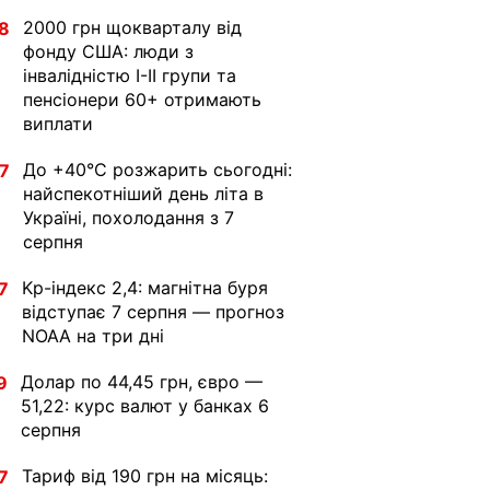
2000 грн щокварталу від
8
фонду США: люди з
інвалідністю I-II групи та
пенсіонери 60+ отримають
виплати
До +40°С розжарить сьогодні:
7
найспекотніший день літа в
Україні, похолодання з 7
серпня
Kp-індекс 2,4: магнітна буря
7
відступає 7 серпня — прогноз
NOAA на три дні
Долар по 44,45 грн, євро —
9
51,22: курс валют у банках 6
серпня
Тариф від 190 грн на місяць:
7