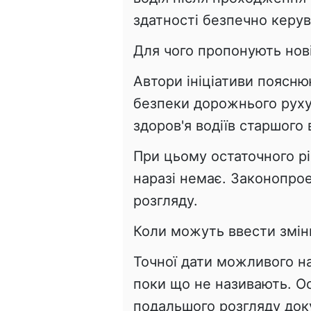
здатності безпечно керу
Для чого пропонують нов
Автори ініціативи поясню
безпеки дорожнього руху
здоров'я водіїв старшого в
При цьому остаточного р
наразі немає. Законопрое
розгляду.
Коли можуть ввести змін
Точної дати можливого н
поки що не називають. О
подальшого розгляду док