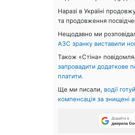
Наразі в Україні продовж
та продовження посвідчен
Нещодавно ми розповіда
АЗС зранку виставили нові
Також «Стіна» повідомл
запровадити додаткове п
платити.
Ще ми писали,
водії готу
компенсація за знищені а
Додайте в
джерела Go