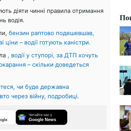
ують діяти чинні правила отримання
По
ь водія.
ли,
бензин раптово подешевшав,
 ціни – водії готують каністри.
яла
, водії у ступорі, за ДТП хочуть
окарання – скільки доведеться
йтеся, чи буде державна
вто через війну, подробиці.
Читайте нас у
Google News
ogle