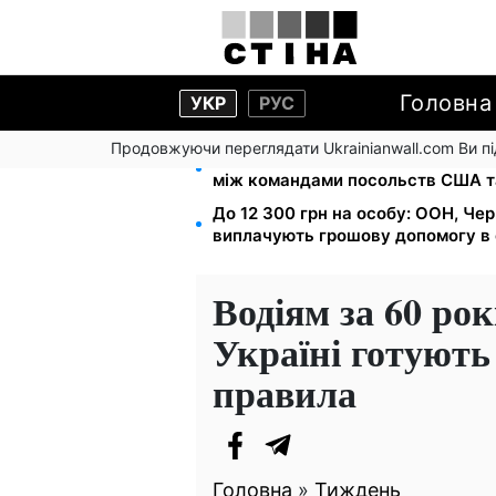
Головна
УКР
РУС
Продовжуючи переглядати Ukrainianwall.com Ви 
На стадіоні «Спартак» у Києві в
між командами посольств США т
До 12 300 грн на особу: ООН, Чер
виплачують грошову допомогу в 
Водіям за 60 рок
Україні готують
правила
Головна
»
Тиждень