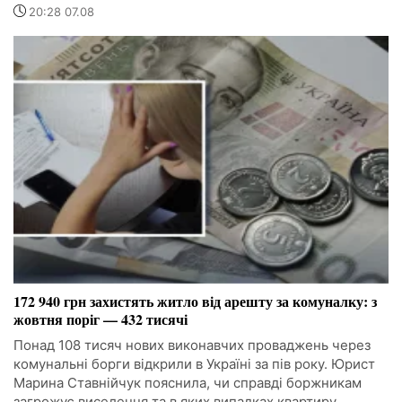
20:28 07.08
172 940 грн захистять житло від арешту за комуналку: з
жовтня поріг — 432 тисячі
Понад 108 тисяч нових виконавчих проваджень через
комунальні борги відкрили в Україні за пів року. Юрист
Марина Ставнійчук пояснила, чи справді боржникам
загрожує виселення та в яких випадках квартиру