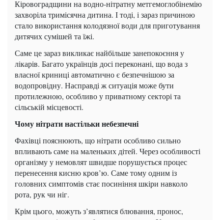
Кіровоградщини на водно-нітратну метгемоглобінемію
захворіла тримісячна дитина. І тоді, і зараз причиною
стало використання колодязної води для приготування
дитячих сумішей та їжі.
Саме це зараз викликає найбільше занепокоєння у
лікарів. Багато українців досі переконані, що вода з
власної криниці автоматично є безпечнішою за
водопровідну. Насправді ж ситуація може бути
протилежною, особливо у приватному секторі та
сільській місцевості.
Чому нітрати настільки небезпечні
Фахівці пояснюють, що нітрати особливо сильно
впливають саме на маленьких дітей. Через особливості
організму у немовлят швидше порушується процес
перенесення кисню кров’ю. Саме тому одним із
головних симптомів стає посиніння шкіри навколо
рота, рук чи ніг.
Крім цього, можуть з’являтися блювання, пронос,