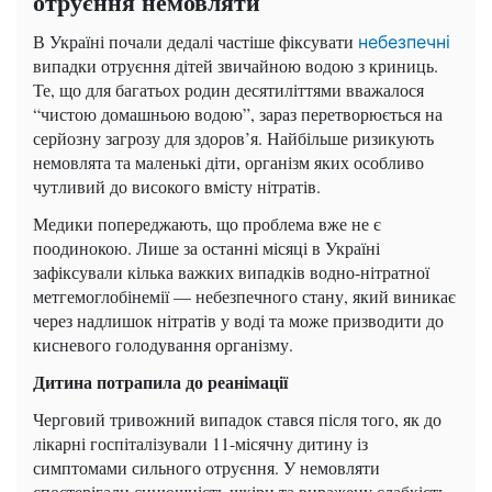
отруєння немовляти
В Україні почали дедалі частіше фіксувати
небезпечні
випадки отруєння дітей звичайною водою з криниць.
Те, що для багатьох родин десятиліттями вважалося
“чистою домашньою водою”, зараз перетворюється на
серйозну загрозу для здоров’я. Найбільше ризикують
немовлята та маленькі діти, організм яких особливо
чутливий до високого вмісту нітратів.
Медики попереджають, що проблема вже не є
поодинокою. Лише за останні місяці в Україні
зафіксували кілька важких випадків водно-нітратної
метгемоглобінемії — небезпечного стану, який виникає
через надлишок нітратів у воді та може призводити до
кисневого голодування організму.
Дитина потрапила до реанімації
Черговий тривожний випадок стався після того, як до
лікарні госпіталізували 11-місячну дитину із
симптомами сильного отруєння. У немовляти
спостерігали синюшність шкіри та виражену слабкість,