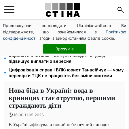
Продовжуючи переглядати Ukrainianwall.com Ви
26 000 підписів — Зеленський доручив РНБО
підтверджуєте, що ознайомилися з
Політикою
позбавляти водіїв прав за систематичні порушення
конфіденційності
і згодні з використанням файлів cookie.
Пенсія для III групи інвалідності з 1 вересня: від
2595 до 10 625 грн — хто скільки отримає
Зрозумів
Зарплати вчителів +20%, стипендії ×2: уряд
підвищує виплати з вересня
Цифровізація справ і ВЛК: юрист Танасійчук — чому
перевірки ТЦК не працюють без зміни системи
Нова біда в Україні: вода в
криницях стає отрутою, першими
страждають діти
16:30 11.05.2026
В Україні зафіксували новий небезпечний випадок