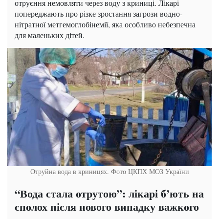
отруєння немовляти через воду з криниці. Лікарі
попереджають про різке зростання загрози водно-
нітратної метгемоглобінемії, яка особливо небезпечна
для маленьких дітей.
Отруйна вода в криницях. Фото ЦКПХ МОЗ України
“Вода стала отрутою”: лікарі б’ють на
сполох після нового випадку важкого