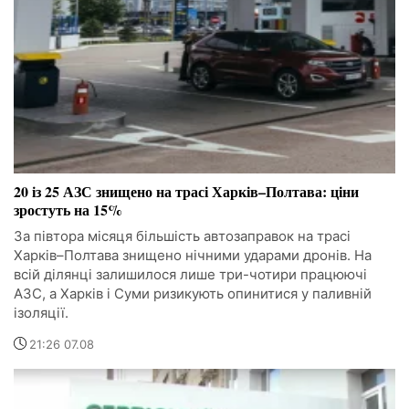
20 із 25 АЗС знищено на трасі Харків–Полтава: ціни
зростуть на 15%
За півтора місяця більшість автозаправок на трасі
Харків–Полтава знищено нічними ударами дронів. На
всій ділянці залишилося лише три-чотири працюючі
АЗС, а Харків і Суми ризикують опинитися у паливній
ізоляції.
21:26 07.08