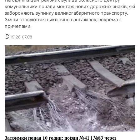
комунальники почали монтаж нових дорожніх знаків, які
забороняють зупинку великогабаритного транспорту.
Зміни стосуються виключно вантажівок, зокрема з
причепами.
19:28 07.08
Затримки понад 10 годин: поїзди №41 і №83 через