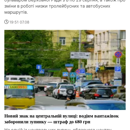
зміни в роботі низки тролейбусних та автобусних
маршрутів.
19:51 07.08
Новий знак на центральній вулиці: водіям вантажівок
заборонили зупинку — штраф до 680 грн
На одній із центральних вулиць обласного центру