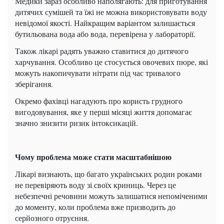
Медики зараз особливо наполягають: для приготування
дитячих сумішей та їжі не можна використовувати воду
невідомої якості. Найкращим варіантом залишається
бутильована вода або вода, перевірена у лабораторії.
Також лікарі радять уважно ставитися до дитячого
харчування. Особливо це стосується овочевих пюре, які
можуть накопичувати нітрати під час тривалого
зберігання.
Окремо фахівці нагадують про користь грудного
вигодовування, яке у перші місяці життя допомагає
значно знизити ризик інтоксикацій.
Чому проблема може стати масштабнішою
Лікарі визнають, що багато українських родин роками
не перевіряють воду зі своїх криниць. Через це
небезпечні речовини можуть залишатися непоміченими
до моменту, коли проблема вже призводить до
серйозного отруєння.