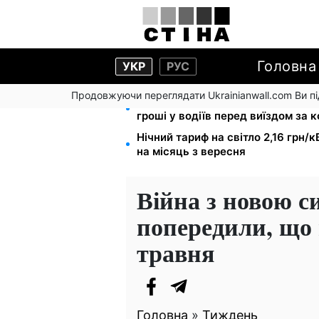
Головна
УКР
РУС
Продовжуючи переглядати Ukrainianwall.com Ви 
Фейкові сайти сервісних центрі
гроші у водіїв перед виїздом за 
Нічний тариф на світло 2,16 грн/к
на місяць з вересня
Війна з новою с
попередили, що г
травня
Головна
»
Тиждень