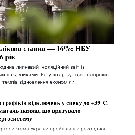
облікова ставка — 16%: НБУ
6 рік
юднив липневий інфляційний звіт із
и показниками. Регулятор суттєво погіршив
 темпів відновлення економіки.
з графіків відключень у спеку до +39°C:
игаль назвав, що врятувало
ергосистему
ергосистема України пройшла пік рекордної