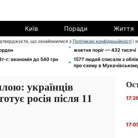
Київ
Поради
Життя
підтверджуєте, що ознайомилися з
Політикою конфіденційності
і 
в МВС: шахраї виманюють
172 940 грн захистять житл
кордон
жовтня поріг — 432 тисячі
Вт-г: економія до 540 грн
1577 людей списали з облі
про схему в Мукачівськом
Ос
илою: українців
отує росія після 11
17:2
17:0