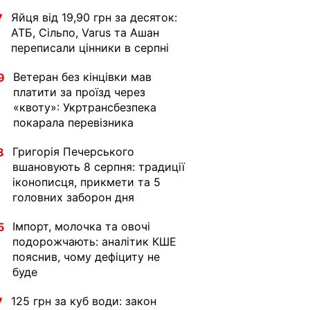
Яйця від 19,90 грн за десяток:
7
АТБ, Сільпо, Varus та Ашан
переписали цінники в серпні
Ветеран без кінцівки мав
9
платити за проїзд через
«квоту»: Укртрансбезпека
покарала перевізника
Григорія Печерського
8
вшановують 8 серпня: традиції
іконописця, прикмети та 5
головних заборон дня
Імпорт, молочка та овочі
5
подорожчають: аналітик КШЕ
пояснив, чому дефіциту не
буде
125 грн за куб води: закон
7