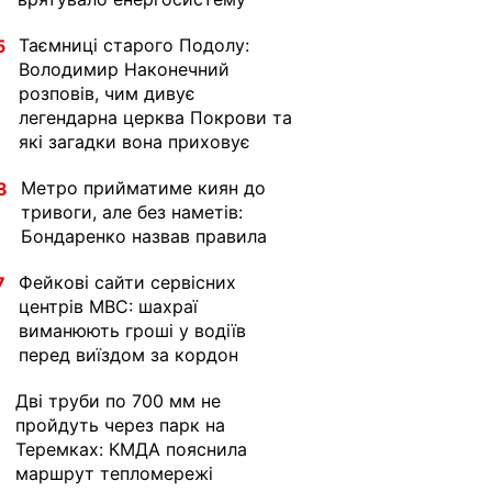
Таємниці старого Подолу:
5
Володимир Наконечний
розповів, чим дивує
легендарна церква Покрови та
які загадки вона приховує
Метро прийматиме киян до
8
тривоги, але без наметів:
Бондаренко назвав правила
Фейкові сайти сервісних
7
центрів МВС: шахраї
виманюють гроші у водіїв
перед виїздом за кордон
Дві труби по 700 мм не
1
пройдуть через парк на
Теремках: КМДА пояснила
маршрут тепломережі