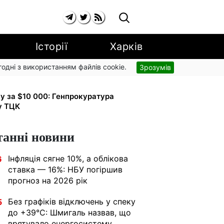
Історії
Харків
згодні з використанням файлів cookie.
Зрозумів
о від арешту за комуналку: з
ку за $10 000: Генпрокуратура
у ТЦК
танні новини
Інфляція сягне 10%, а облікова
6
ставка — 16%: НБУ погіршив
прогноз на 2026 рік
Без графіків відключень у спеку
5
до +39°C: Шмигаль назвав, що
врятувало енергосистему