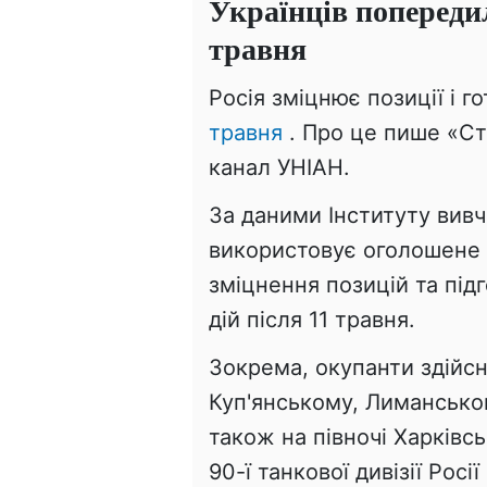
Українців попередил
травня
Росія зміцнює позиції і г
травня
. Про це пише «Ст
канал УНІАН.
За даними Інституту вивч
використовує оголошене 
зміцнення позицій та під
дій після 11 травня.
Зокрема, окупанти здійсн
Куп'янському, Лимансько
також на півночі Харківсь
90-ї танкової дивізії Рос