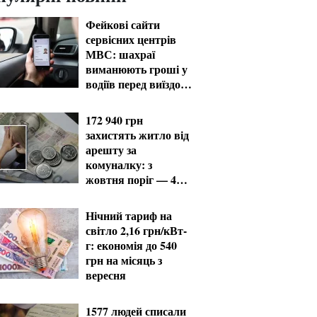
Фейкові сайти
сервісних центрів
МВС: шахраї
виманюють гроші у
водіїв перед виїздом
за кордон
172 940 грн
захистять житло від
арешту за
комуналку: з
жовтня поріг — 432
тисячі
Нічний тариф на
світло 2,16 грн/кВт-
г: економія до 540
грн на місяць з
вересня
1577 людей списали