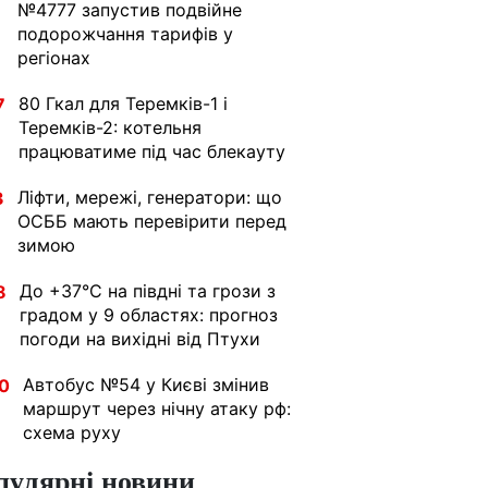
№4777 запустив подвійне
подорожчання тарифів у
регіонах
80 Гкал для Теремків-1 і
7
Теремків-2: котельня
працюватиме під час блекауту
Ліфти, мережі, генератори: що
3
ОСББ мають перевірити перед
зимою
До +37°C на півдні та грози з
8
градом у 9 областях: прогноз
погоди на вихідні від Птухи
Автобус №54 у Києві змінив
0
маршрут через нічну атаку рф:
схема руху
пулярні новини