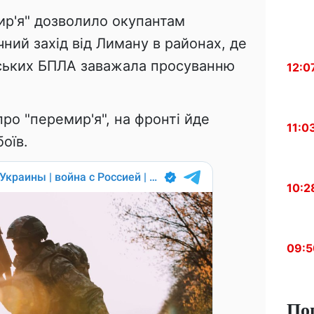
ир'я" дозволило окупантам
ічний захід від Лиману в районах, де
нських БПЛА заважала просуванню
12:0
ро "перемир'я", на фронті йде
11:0
боїв.
10:2
09:5
По