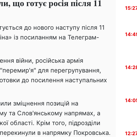
и, що готує росія після 11
15:2
отується до нового наступу після 11
14:4
іна» із посиланням на Телеграм-
ення війни, російська армія
14:2
"перемир'я" для перегрупування,
готовки до посилення наступальних
14:0
или зміцнення позицій на
му та Слов'янському напрямах, а
кої області. Крім того, підрозділи
ії перекинули в напрямку Покровська.
12:2