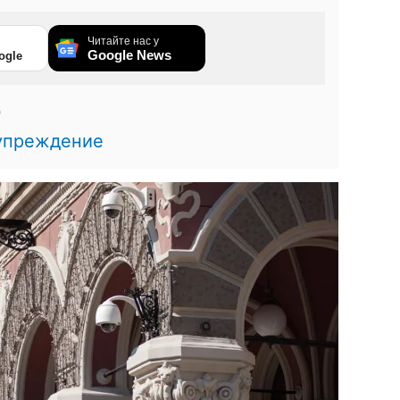
Читайте нас у
Google News
ogle
0
упреждение