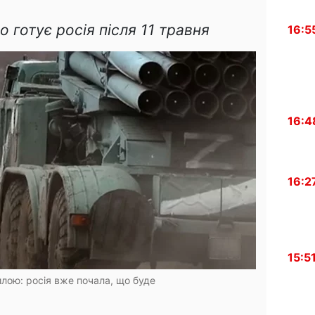
 готує росія після 11 травня
16:5
16:4
16:2
15:5
илою: росія вже почала, що буде