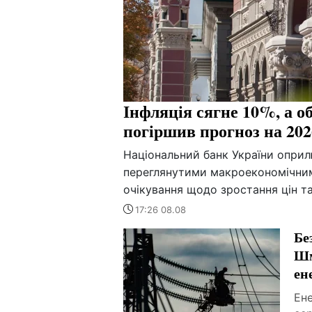
Інфляція сягне 10%, а 
погіршив прогноз на 202
Національний банк України оприл
переглянутими макроекономічним
очікування щодо зростання цін та
17:26 08.08
Бе
Шм
ен
Ен