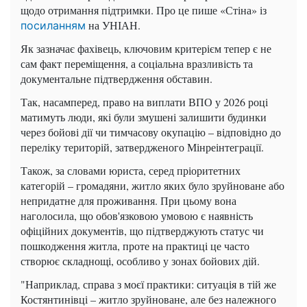
щодо отримання підтримки. Про це пише «Стіна» із
на УНІАН.
посиланням
Як зазначає фахівець, ключовим критерієм тепер є не
сам факт переміщення, а соціальна вразливість та
документальне підтвердження обставин.
Так, насамперед, право на виплати ВПО у 2026 році
матимуть люди, які були змушені залишити будинки
через бойові дії чи тимчасову окупацію – відповідно до
переліку територій, затвердженого Мінреінтеграції.
Також, за словами юриста, серед пріоритетних
категорій – громадяни, житло яких було зруйноване або
непридатне для проживання. При цьому вона
наголосила, що обов'язковою умовою є наявність
офіційних документів, що підтверджують статус чи
пошкодження житла, проте на практиці це часто
створює складнощі, особливо у зонах бойових дій.
"Наприклад, справа з моєї практики: ситуація в тій же
Костянтинівці – житло зруйноване, але без належного