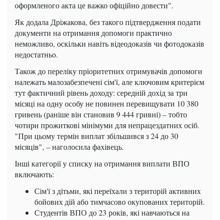
оформленого акта це важко офіційно довести".
Як додала Дріжакова, без такого підтвердження подати
документи на отримання допомоги практично
неможливо, оскільки навіть відеодоказів чи фотодоказів
недостатньо.
Також до переліку пріоритетних отримувачів допомоги
належать малозабезпечені сім'ї, але ключовим критерієм
тут фактичний рівень доходу: середній дохід за три
місяці на одну особу не повинен перевищувати 10 380
гривень (раніше він становив 9 444 гривні) – тобто
чотири прожиткові мінімуми для непрацездатних осіб.
"При цьому термін виплат збільшився з 24 до 30
місяців", – наголосила фахівець.
Інші категорії у списку на отримання виплати ВПО
включають:
Сім'ї з дітьми, які переїхали з територій активних
бойових дій або тимчасово окупованих територій.
Студентів ВПО до 23 років, які навчаються на