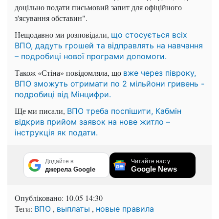
доцільно подати письмовий запит для офіційного
з'ясування обставин".
Нещодавно ми розповідали,
що стосується всіх
ВПО, дадуть грошей та відправлять на навчання
– подробиці нової програми допомоги.
Також «Стіна» повідомляла, що
вже через півроку,
ВПО зможуть отримати по 2 мільйони гривень -
подробиці від Мінцифри.
Ще ми писали,
ВПО треба поспішити, Кабмін
відкрив прийом заявок на нове житло –
інструкція як подати.
Додайте в
Читайте нас у
Google News
джерела Google
Опубліковано:
10.05 14:30
Теги:
,
,
ВПО
выплаты
новые правила