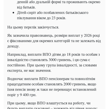
денній або дуальній формі та проживають окремо
від батьків.
Дітей-сиріт або позбавлених батьківського
піклування віком до 23 років.
На цьому перелік закінчується.
Як зазначила правознавець, розміри виплат у 2026 році
є фіксованими для окремих категорій та не залежать від
доходу.
Наприклад, виплати ВПО дітям до 18 років та особам з
інвалідністю становлять 3000 гривень, і ця сума є
постійною. При цьому група інвалідності, за словами
експерта, не має значення.
Водночас виплати ВПО пенсіонерам та повнолітнім
працездатним особам становлять 2000 гривень, якщо
їхня пенсія знову ж таки не перевищує встановлений
поріг у 9 400 грн.
При цьому, якщо ВПО влаштується на роботу, чи
будуть виплати скасовані – залежить від рівня доходу: