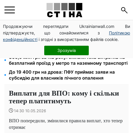
Продовжуючи переглядати Ukrainianwall.com Ви
Тарифи Київстар і Vodafone подешевшали до 50%:
підтверджуєте, що ознайомилися з
Політикою
скільки коштує зв'язок у серпні
конфіденційності
і згодні з використанням файлів cookie.
4 склади Fozzy Group знищила рф: Сільпо
попередило про затримки — полиці порожніють
Зрозумів
366,6 млн грн за пів року: скільки Київ витратив на
безплатний проїзд у метро та наземному транспорті
До 19 400 грн на дрова: ПФУ приймає заяви на
субсидію для власників пічного опалення
Виплати для ВПО: кому і скільки
тепер платитимуть
14:30 10.05.2026
ВПО попередили, змінилися правила виплат, хто тепер
отримає