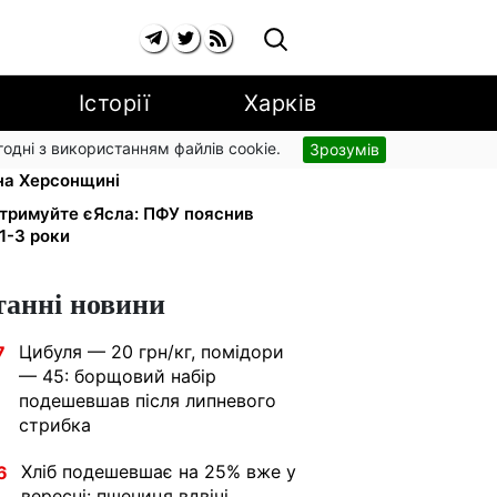
Історії
Харків
згодні з використанням файлів cookie.
Зрозумів
тю I-II групи: DRC, Acted і NP
на Херсонщині
тримуйте єЯсла: ПФУ пояснив
1-3 роки
танні новини
Цибуля — 20 грн/кг, помідори
7
— 45: борщовий набір
подешевшав після липневого
стрибка
Хліб подешевшає на 25% вже у
6
вересні: пшениця вдвічі