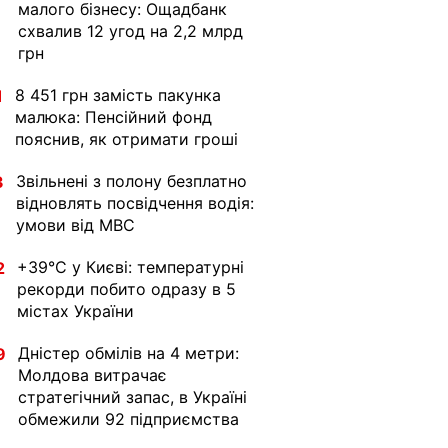
малого бізнесу: Ощадбанк
схвалив 12 угод на 2,2 млрд
грн
8 451 грн замість пакунка
1
малюка: Пенсійний фонд
пояснив, як отримати гроші
Звільнені з полону безплатно
3
відновлять посвідчення водія:
умови від МВС
+39°C у Києві: температурні
2
рекорди побито одразу в 5
містах України
Дністер обмілів на 4 метри:
9
Молдова витрачає
стратегічний запас, в Україні
обмежили 92 підприємства