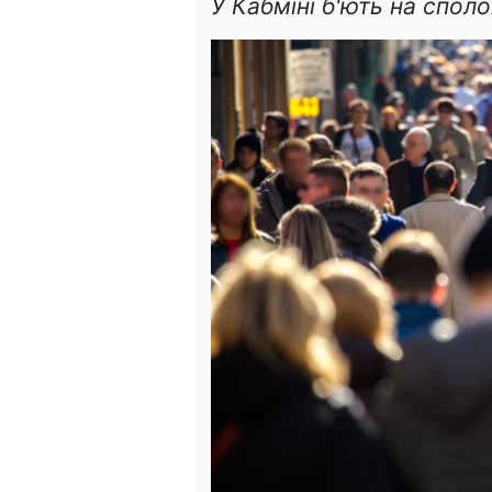
У Кабміні б'ють на спол