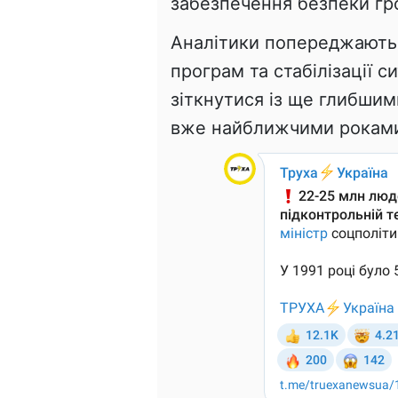
забезпечення безпеки гр
Аналітики попереджають
програм та стабілізації с
зіткнутися із ще глибши
вже найближчими рокам