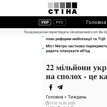
Головна
УКР
РУС
Продовжуючи переглядати Ukrainianwall.com Ви 
200+ тисяч у СЗЧ, мільйони в р
план реформи мобілізації та ТЦК
Міст Метро частково перекриють
радять планувати об'їзд
22 мільйони укра
на сполох - це 
Головна
»
Тиждень
11:32 10.05.2026