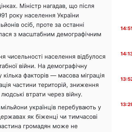
інках. Міністр нагадав, що після
991 року населення України
йонів осіб, проте за останні
14:5
нулася з масштабним демографічним
14:1
ня чисельності населення відбулося
абної війни. На демографічну
 кілька факторів — масова міграція
13:5
пація частини територій, зниження
 людські втрати через війну.
13:2
 мільйони українців перебувають у
державах як біженці чи тимчасові
частина громадян може не