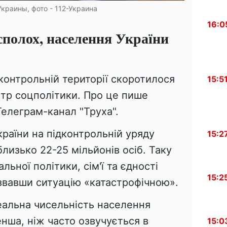
краины, фото - 112-Украина
16:0
сполох, населення України
контрольній території скоротилося
15:5
істр соцполітики. Про це пише
Телеграм-канал "Труха".
раїни на підконтрольній уряду
15:2
близько 22-25 мільйонів осіб. Таку
льної політики, сім'ї та єдності
15:2
звавши ситуацію «катастрофічною».
еальна чисельність населення
енша, ніж часто озвучується в
15:0