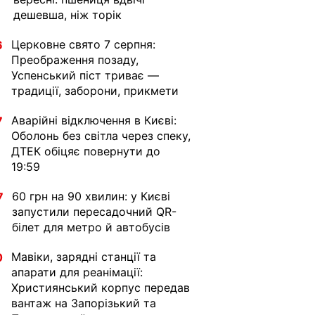
дешевша, ніж торік
Церковне свято 7 серпня:
6
Преображення позаду,
Успенський піст триває —
традиції, заборони, прикмети
Аварійні відключення в Києві:
7
Оболонь без світла через спеку,
ДТЕК обіцяє повернути до
19:59
60 грн на 90 хвилин: у Києві
7
запустили пересадочний QR-
білет для метро й автобусів
Мавіки, зарядні станції та
0
апарати для реанімації:
Християнський корпус передав
вантаж на Запорізький та