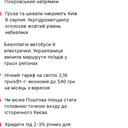
Покровський напрямки
Гроза та шквали накриють Київ
5
8 серпня: Укргідрометцентр
оголосив жовтий рівень
небезпеки
Безоплатні автобуси й
1
електрички: Укрзалізниця
змінила маршрути поїздів у
трьох регіонах
Нічний тариф на світло 2,16
7
грн/кВт-г: економія до 540 грн
на місяць з вересня
Чи може Поштова площа стати
5
головною точкою входу до
історичного Києва
Кредити під 2-3% річних для
3