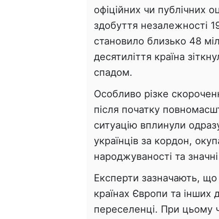
офіційних чи публічних оц
здобуття незалежності 1
становило близько 48 міль
десятиліття країна зітк
спадом.
Особливо різке скорочен
після початку повномасшт
ситуацію вплинули одразу
українців за кордон, оку
народжуваності та значні
Експерти зазначають, що
країнах Європи та інших 
переселенці. При цьому 