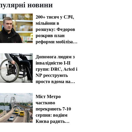
пулярні новини
200+ тисяч у СЗЧ,
мільйони в
розшуку: Федоров
розкрив план
реформи мобілізації
та ТЦК
Допомога людям з
інвалідністю I-II
групи: DRC, Acted і
NP реєструють
просто вдома на
Херсонщині
Міст Метро
частково
перекриють 7-10
серпня: водіям
Києва радять
планувати об'їзд