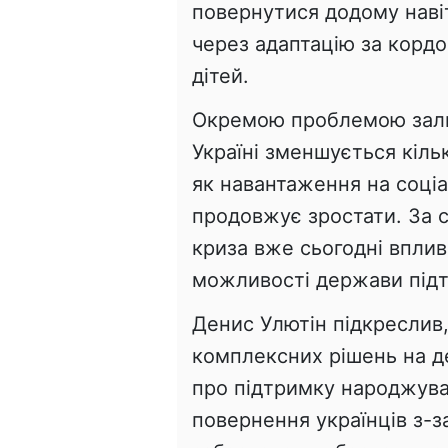
повернутися додому наві
через адаптацію за корд
дітей.
Окремою проблемою зали
Україні зменшується кіль
як навантаження на соціа
продовжує зростати. За с
криза вже сьогодні вплив
можливості держави підт
Денис Улютін підкреслив
комплексних рішень на д
про підтримку народжува
повернення українців з-з