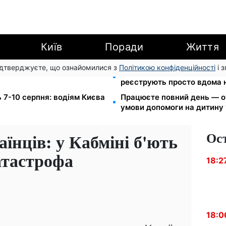
Київ
Поради
Життя
підтверджуєте, що ознайомилися з
Політикою конфіденційності
і 
озшуку: Федоров розкрив
Допомога людям з інвалідніс
реєструють просто вдома 
 7-10 серпня: водіям Києва
Працюєте повний день — о
умови допомоги на дитину 
Ос
їнців: у Кабміні б'ють
катастрофа
18:2
18:0