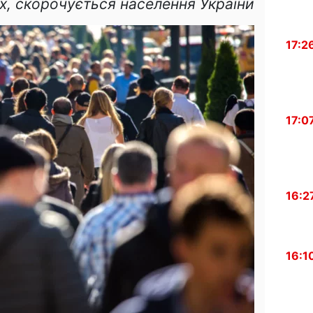
ох, скорочується населення України
17:2
17:0
16:2
16:1