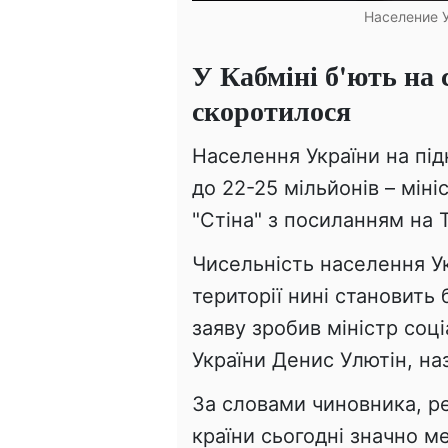
Население У
У Кабміні б'ють на 
скоротилося
Населення України на під
до 22-25 мільйонів – мін
"Стіна" з посиланням на 
Чисельність населення Ук
території нині становить 
заяву зробив міністр соціа
України Денис Улютін, на
За словами чиновника, р
країни сьогодні значно м