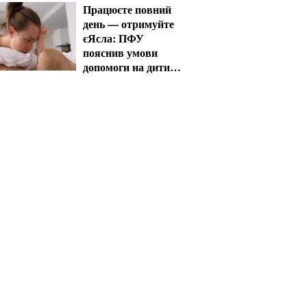
Працюєте повний
день — отримуйте
єЯсла: ПФУ
пояснив умови
допомоги на дитину
1-3 роки