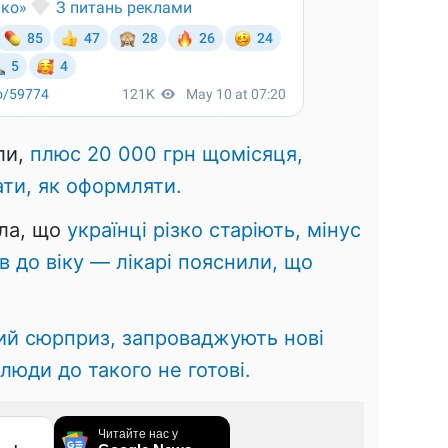
ли,
плюс 20 000 грн щомісяця,
ати, як оформляти.
яла, що
українці різко старіють, мінус
в до віку — лікарі пояснили, що
й сюрприз, запроваджують нові
люди до такого не готові.
Читайте нас у