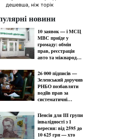
дешевша, ніж торік
пулярні новини
10 заявок — і МСЦ
МВС приїде у
громаду: обмін
прав, реєстрація
авто та міжнародне
посвідчення
26 000 підписів —
Зеленський доручив
РНБО позбавляти
водіїв прав за
систематичні
порушення
Пенсія для III групи
інвалідності з 1
вересня: від 2595 до
10 625 грн — хто