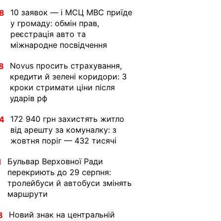
10 заявок — і МСЦ МВС приїде
8
у громаду: обмін прав,
реєстрація авто та
міжнародне посвідчення
Novus просить страхування,
8
кредити й зелені коридори: 3
кроки стримати ціни після
ударів рф
172 940 грн захистять житло
4
від арешту за комуналку: з
жовтня поріг — 432 тисячі
Бульвар Верховної Ради
1
перекриють до 29 серпня:
тролейбуси й автобуси змінять
маршрути
Новий знак на центральній
8