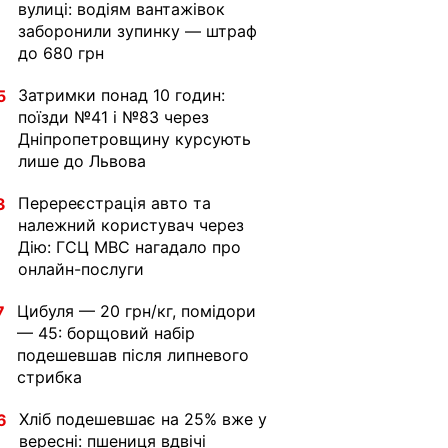
вулиці: водіям вантажівок
заборонили зупинку — штраф
до 680 грн
Затримки понад 10 годин:
5
поїзди №41 і №83 через
Дніпропетровщину курсують
лише до Львова
Перереєстрація авто та
3
належний користувач через
Дію: ГСЦ МВС нагадало про
онлайн-послуги
Цибуля — 20 грн/кг, помідори
7
— 45: борщовий набір
подешевшав після липневого
стрибка
Хліб подешевшає на 25% вже у
6
вересні: пшениця вдвічі