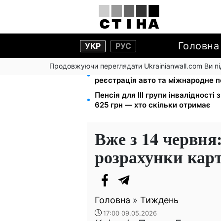
Головна
УКР
РУС
Продовжуючи переглядати Ukrainianwall.com Ви 
10 заявок — і МСЦ МВС приїде у 
реєстрація авто та міжнародне 
Пенсія для III групи інвалідності 
625 грн — хто скільки отримає
Вже з 14 червня
розрахунки кар
Головна
»
Тиждень
17:00 09.05.2026