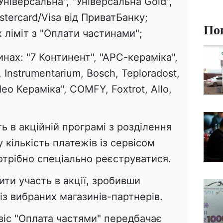
Універсальна", "Універсальна Gold",
tercard/Visa від ПриватБанку;
По
 ліміт з "Оплати частинами";
нах: "7 Континент", "АРС-кераміка",
 Instrumentarium, Bosch, Teploradost,
Лео Кераміка", COMFY, Foxtrot, Allo,
ь в акційній програмі з розділення
у кількість платежів із сервісом
отрібно спеціально реєструватися.
ти участь в акції, зробивши
із вибраних магазинів-партнерів.
віс "Оплата частями" передбачає