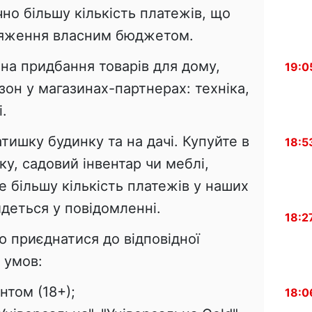
чно більшу кількість платежів, що
тяження власним бюджетом.
на придбання товарів для дому,
19:0
езон у магазинах-партнерах: техніка,
.
ишку будинку та на дачі. Купуйте в
18:5
ку, садовий інвентар чи меблі,
е більшу кількість платежів у наших
йдеться у повідомленні.
18:2
 приєднатися до відповідної
 умов:
нтом (18+);
18:0