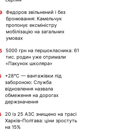
Федоров звільнений і без
9
бронювання: Камельчук
пропонує ексміністру
мобілізацію на загальних
умовах
5000 грн на першокласника: 61
5
тис. родин уже отримали
«Пакунок школяра»
+28°C — вантажівки під
6
забороною: Служба
відновлення назвала
обмеження на дорогах
держзначення
20 із 25 АЗС знищено на трасі
6
Харків–Полтава: ціни зростуть
на 15%