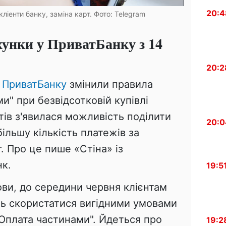
20:4
ліенти банку, заміна карт. Фото: Telegram
хунки у ПриватБанку з 14
20:2
у
ПриватБанку
змінили правила
и" при безвідсотковій купівлі
нтів з'явилася можливість поділити
20:0
ільшу кількість платежів за
 Про це пише «Стіна» із
к.
19:5
ови, до середини червня клієнтам
ь скористатися вигідними умовами
"Оплата частинами". Йдеться про
19:2