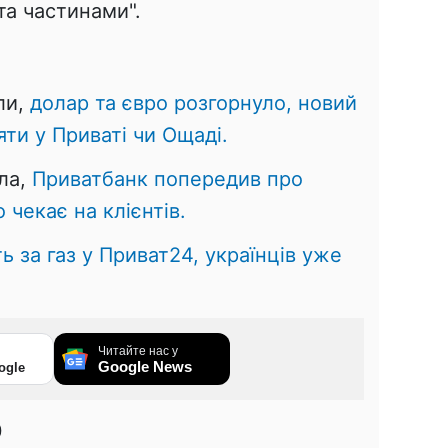
та частинами".
ли,
долар та євро розгорнуло, новий
яти у Приваті чи Ощаді.
ла,
Приватбанк попередив про
чекає на клієнтів.
ь за газ у Приват24, українців уже
Читайте нас у
Google News
ogle
0