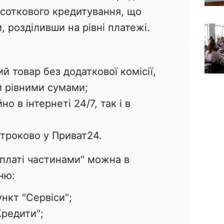
дсоткового кредитування, що
, розділивши на рівні платежі.
й товар без додаткової комісії,
 рівними сумами;
о в інтернеті 24/7, так і в
троково у Приват24.
"Оплаті частинами" можна в
ню:
нкт "Сервіси";
Кредити";