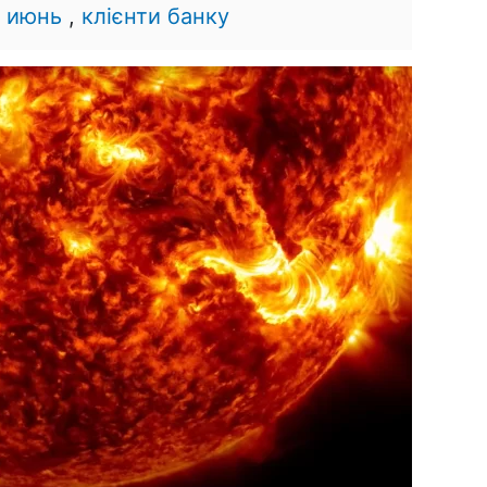
,
июнь
,
клієнти банку