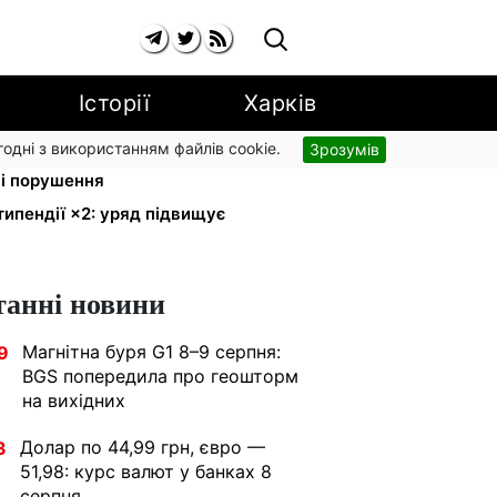
Історії
Харків
згодні з використанням файлів cookie.
Зрозумів
ький доручив РНБО позбавляти
ні порушення
типендії ×2: уряд підвищує
танні новини
Магнітна буря G1 8–9 серпня:
9
BGS попередила про геошторм
на вихідних
Долар по 44,99 грн, євро —
3
51,98: курс валют у банках 8
серпня