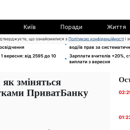
Київ
Поради
Життя
підтверджуєте, що ознайомилися з
Політикою конфіденційності
і 
громаду: обмін прав,
26 000 підписів — Зеленс
посвідчення
водіїв прав за систематич
з 1 вересня: від 2595 до 10
Зарплати вчителів +20%, с
виплати з вересня
Ос
: як зміняться
тками ПриватБанку
02:2
01:2