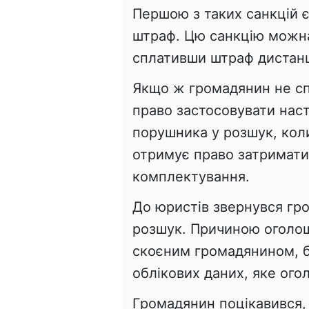
Першою з таких санкцій є
штраф. Цю санкцію можна 
сплативши штраф дистанц
Якщо ж громадянин не сп
право застосовувати нас
порушника у розшук, коли
отримує право затримати
комплектування.
До юристів звернувся гр
розшук. Причиною оголо
скоєним громадянином, б
облікових даних, яке ого
Громадянин поцікавився, 