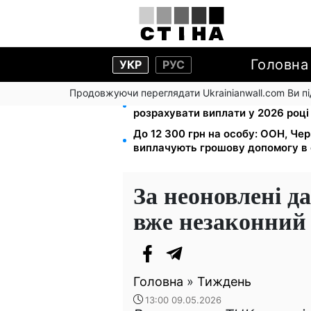
Головна
УКР
РУС
Продовжуючи переглядати Ukrainianwall.com Ви 
Зарплата 30 000 грн — пенсія 11 
розрахувати виплати у 2026 році
До 12 300 грн на особу: ООН, Чер
виплачують грошову допомогу в 
За неоновлені д
вже незаконний
Головна
»
Тиждень
13:00 09.05.2026