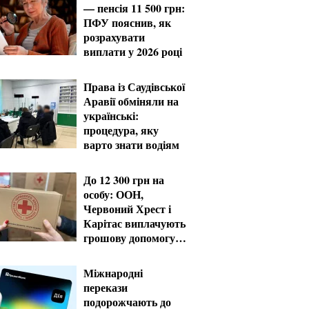
— пенсія 11 500 грн:
ПФУ пояснив, як
розрахувати
виплати у 2026 році
Права із Саудівської
Аравії обміняли на
українські:
процедура, яку
варто знати водіям
До 12 300 грн на
особу: ООН,
Червоний Хрест і
Карітас виплачують
грошову допомогу в
серпні
Міжнародні
перекази
подорожчають до