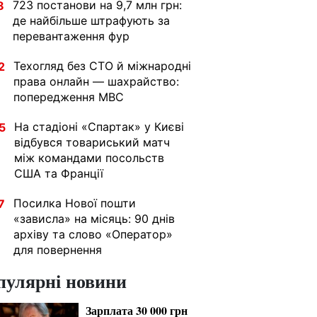
723 постанови на 9,7 млн грн:
8
де найбільше штрафують за
перевантаження фур
Техогляд без СТО й міжнародні
2
права онлайн — шахрайство:
попередження МВС
На стадіоні «Спартак» у Києві
5
відбувся товариський матч
між командами посольств
США та Франції
Посилка Нової пошти
7
«зависла» на місяць: 90 днів
архіву та слово «Оператор»
для повернення
пулярні новини
Зарплата 30 000 грн