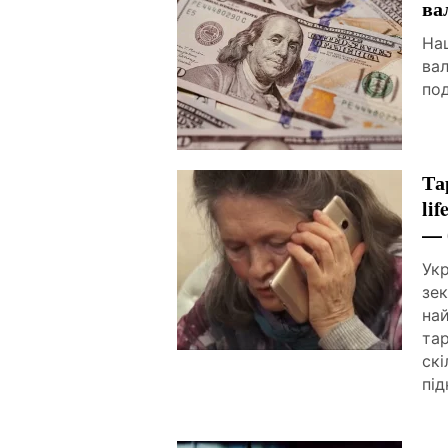
ва
Нац
вал
по
Та
li
— 
Укр
зек
най
тар
скі
під