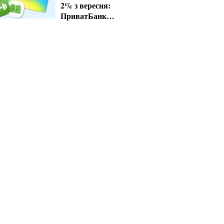
2% з вересня:
ПриватБанк
завершує пільгові
тарифи