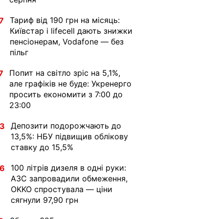
Тариф від 190 грн на місяць:
7
Київстар і lifecell дають знижки
пенсіонерам, Vodafone — без
пільг
Попит на світло зріс на 5,1%,
7
але графіків не буде: Укренерго
просить економити з 7:00 до
23:00
Депозити подорожчають до
33
13,5%: НБУ підвищив облікову
ставку до 15,5%
100 літрів дизеля в одні руки:
36
АЗС запровадили обмеження,
OKKO спростувала — ціни
сягнули 97,90 грн