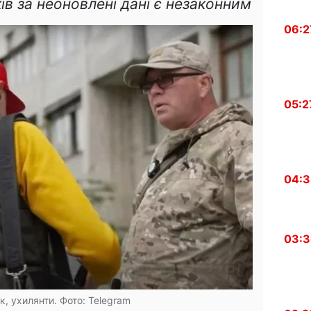
в за неоновлені дані є незаконним
06:2
05:2
04:
03:
, ухилянти. Фото: Telegram