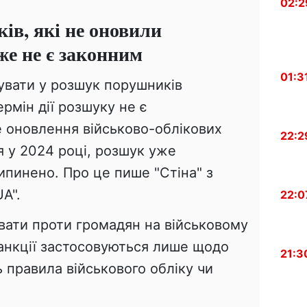
02:2
ів, які не оновили
же не є законним
01:3
вати у розшук порушників
ермін дії розшуку не є
е оновлення військово-облікових
22:2
я у 2024 році, розшук уже
ипинено. Про це пише "Стіна" з
A".
22:0
вати проти громадян на військовому
Санкції застосовуються лише щодо
21:3
 правила військового обліку чи