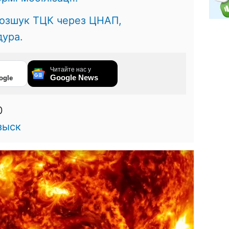
розшук ТЦК через ЦНАП,
дура.
Читайте нас у
Google News
ogle
0
зыск