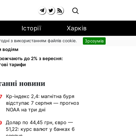
Історії
Харків
згодні з використанням файлів cookie.
Зрозумів
 обміняли на українські:
и водіям
рожчають до 2% з вересня:
гові тарифи
танні новини
Kp-індекс 2,4: магнітна буря
7
відступає 7 серпня — прогноз
NOAA на три дні
Долар по 44,45 грн, євро —
9
51,22: курс валют у банках 6
серпня