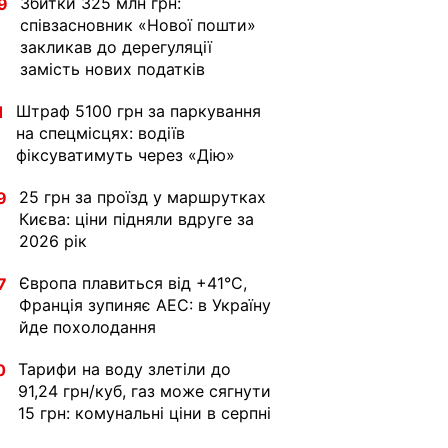
Збитки 325 млн грн:
9
співзасновник «Нової пошти»
закликав до дерегуляції
замість нових податків
Штраф 5100 грн за паркування
1
на спецмісцях: водіїв
фіксуватимуть через «Дію»
25 грн за проїзд у маршрутках
9
Києва: ціни підняли вдруге за
2026 рік
Європа плавиться від +41°C,
7
Франція зупиняє АЕС: в Україну
йде похолодання
Тарифи на воду злетіли до
0
91,24 грн/куб, газ може сягнути
15 грн: комунальні ціни в серпні