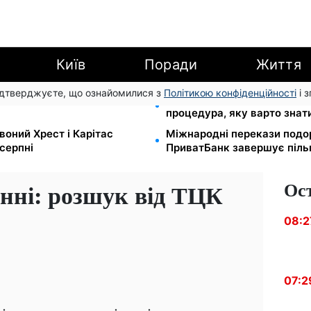
Київ
Поради
Життя
підтверджуєте, що ознайомилися з
Політикою конфіденційності
і 
500 грн: ПФУ пояснив, як
Права із Саудівської Аравії
процедура, яку варто знат
воний Хрест і Карітас
Міжнародні перекази подо
серпні
ПриватБанк завершує піль
Ос
анні: розшук від ТЦК
08:2
07:2