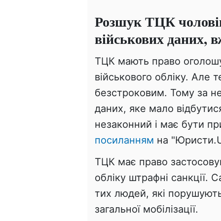
Розшук ТЦК чоловік
військових даних, в
ТЦК мають право оголошу
військового обліку. Але т
безстроковим. Тому за н
даних, яке мало відбутис
незаконний і має бути пр
посиланням
на "Юристи.U
ТЦК має право застосову
обліку штрафні санкції. 
тих людей, які порушують
загальної мобілізації.