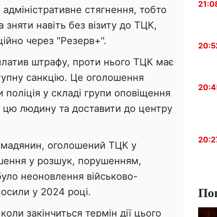
21:0
 адміністративне стягнення, тобто
зняти навіть без візиту до ТЦК,
ійно через "Резерв+".
20:5
латив штрафу, проти нього ТЦК має
тупну санкцію. Це оголошення
20:4
 поліція у складі групи оповіщення
 цю людину та доставити до центру
20:2
омадянин, оголошений ТЦК у
шення у розшук, порушенням,
уло неоновлення військово-
По
лосили у 2024 році.
коли закінчиться термін дії цього