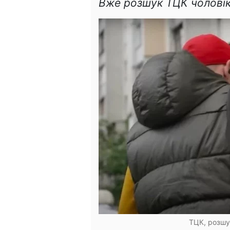
Вже розшук ТЦК чоловікі
ТЦК, розшук