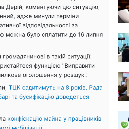
в Дерій, коментуючи цю ситуацію,
онний, адже минули терміни
ативної відповідальності за
ф можна було сплатити до 16 липня
 громадянинові в такій ситуації:
користайтеся функцією "Виправити
милкове оголошення у розшук".
ли,
ТЦК садитимуть на 8 років, Рада
абарі та бусифікацію доведеться
яла
конфіскацію майна у працівників
рмі мобілізації.