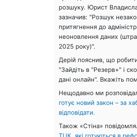
розшуку. Юрист Владисла
зазначив: "Розшук незак
притягнення до адміністр
неоновлення даних (штра
2025 року)".
Дерій пояснив, що робити
"Зайдіть в "Резерв+" і с
дані онлайн". Вкажіть по
Нещодавно ми розповіда
готує новий закон – за х
відповідати.
Також «Стіна» повідомл
ТЦК, які готуються в рефо